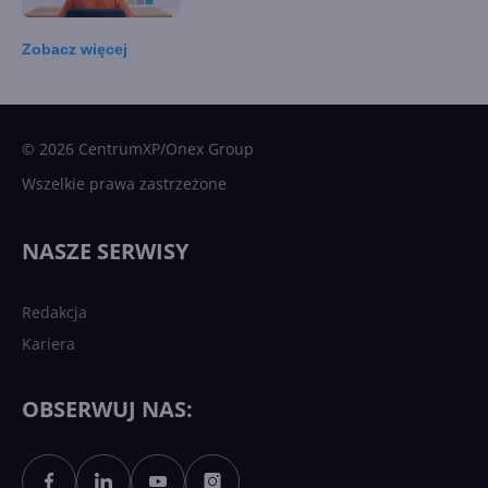
Zobacz
więcej
15 kamieni milowych w
Microsoft AI. Tak rodziła się
sztuczna inteligencja
© 2026 CentrumXP/Onex Group
Wszelkie prawa zastrzeżone
Najnowsze trendy w AI. Co
wydarzy się w 2026 roku w
NASZE SERWISY
sztucznej inteligencji?
Redakcja
Kariera
Każdy komputer z Windows
11 to teraz AI PC dzięki
Copilotowi
OBSERWUJ NAS:
Sztuczna inteligencja po