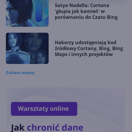
Satya Nadella: Cortana
'głupia jak kamień' w
porównaniu do Czatu Bing
Hakerzy udostępniają kod
źródłowy Cortany, Bing, Bing
Maps i innych projektów
Zobacz
więcej
Bingo! Tak miała nazywać się
Cortana według Steve'a
Ballmera
Cortana i Alexa utraciły
integrację. Nikt nawet nie
zauważył