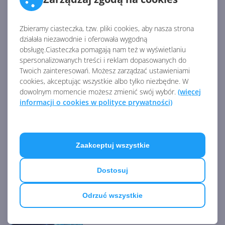
Źródło:
https://www.pcmag.com/news/microsoft-axed-
Zbieramy ciasteczka, tzw. pliki cookies, aby nasza strona
działała niezawodnie i oferowała wygodną
cortana-alexa-integration-and-no-one-noticed
obsługę.Ciasteczka pomagają nam też w wyświetlaniu
spersonalizowanych treści i reklam dopasowanych do
Twoich zainteresowań. Możesz zarządzać ustawieniami
AKTUALNOŚCI Z KATEGORII CORTANA
cookies, akceptując wszystkie albo tylko niezbędne. W
dowolnym momencie możesz zmienić swój wybór.
(więcej
informacji o cookies w polityce prywatności)
Aplikacja Cortana została
wyłączona
Zaakceptuj wszystkie
Dostosuj
Cortana zniknie z Windows
Odrzuć wszystkie