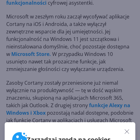
funkcjonalności
cyfrowej asystentki.
Microsoft w zeszłym roku zaczął wycofywać aplikacje
Cortany na iOS i Androida, a także wyłączył
zewnętrzne wsparcie dla jej umiejętności. Jej
funkcjonalność na Windows 11 jest szczątkowa i
nieinstalowana domyślnie, choć pozostaje dostępna
w
Microsoft Store.
W przypadku Windows 10
usunięto nawet tak prozaiczne funkcje, jak
zmniejszanie głośności czy wyłączanie urządzenia.
Zasoby Cortany zostały przeniesione już niemal
wyłącznie na produktywność — tę w dość wąskim
znaczeniu, skupioną na aplikacjach Microsoft 365,
takich jak Outlook. Z drugiej strony
funkcje Alexy na
Windows i Xbox
pozostają nadal dostępne, podobnie
jak funkcje Cortany w aplikacjach i usługach Microsoft
365 dostępnych za pośrednictwem urządzeń z Alexą.
Zarządzaj zgodą na cookies