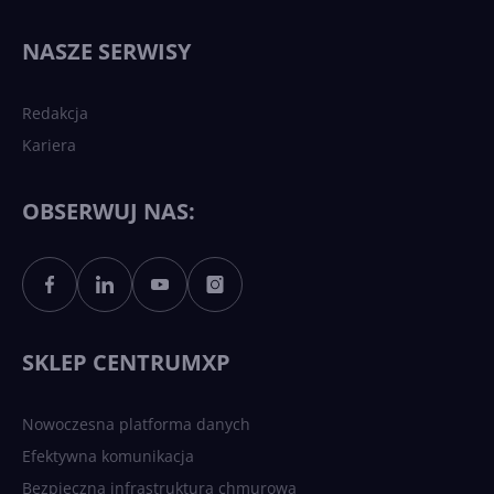
Najnowsze trendy w AI. Co
wydarzy się w 2026 roku w
NASZE SERWISY
sztucznej inteligencji?
Redakcja
Kariera
Każdy komputer z Windows
11 to teraz AI PC dzięki
Copilotowi
OBSERWUJ NAS:
Sztuczna inteligencja po
polsku. Dość barier
językowych
SKLEP CENTRUMXP
Nowoczesna platforma danych
Efektywna komunikacja
Bezpieczna infrastruktura chmurowa