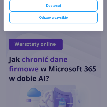
do OpenAI
Dostosuj
Zobacz
więcej
Odrzuć wszystkie
Nvidia wyprzedza Microsoft i
staje się drugą najcenniejszą
firmą na świecie
Wystartowała rejestracja na
Microsoft Ignite 2024
Jak zarabia Microsoft? Raport
finansowy za FY24 Q4 i
podsumowanie roku