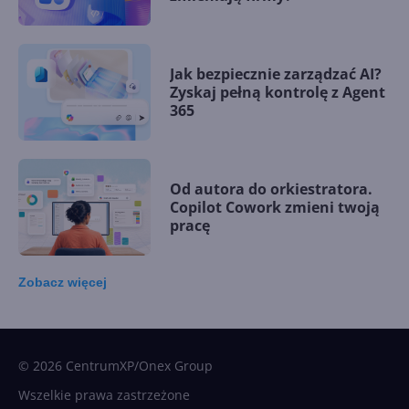
Jak bezpiecznie zarządzać AI?
Zyskaj pełną kontrolę z Agent
365
Od autora do orkiestratora.
Copilot Cowork zmieni twoją
pracę
Zobacz
więcej
15 kamieni milowych w
Microsoft AI. Tak rodziła się
sztuczna inteligencja
© 2026 CentrumXP/Onex Group
Wszelkie prawa zastrzeżone