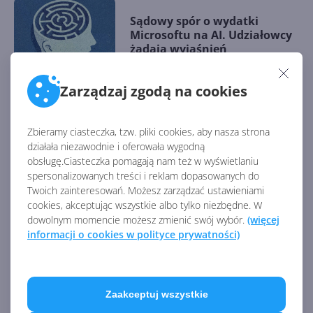
Sądowy spór o wydatki
Microsoftu na AI. Udziałowcy
żądają wyjaśnień
Zarządzaj zgodą na cookies
Na czym teraz zarabia
Microsoft? Raport finansowy
Zbieramy ciasteczka, tzw. pliki cookies, aby nasza strona
za FY25 Q1
działała niezawodnie i oferowała wygodną
obsługę.Ciasteczka pomagają nam też w wyświetlaniu
spersonalizowanych treści i reklam dopasowanych do
Twoich zainteresowań. Możesz zarządzać ustawieniami
Satya Nadella dostał sporą
cookies, akceptując wszystkie albo tylko niezbędne. W
podwyżkę w 2024 r.
dowolnym momencie możesz zmienić swój wybór.
(więcej
informacji o cookies w polityce prywatności)
Topowy specjalista AI
Zaakceptuj wszystkie
opuszcza Microsoft i dołącza...