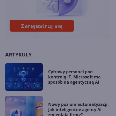
Microsoft i Google pobierają
więcej prądu niż ponad 100
krajów
ARTYKUŁY
Cyfrowy personel pod
kontrolą IT. Microsoft ma
sposób na agentyczną AI
Nowy poziom automatyzacji.
Jak inteligentne agenty AI
zmieniają firmy?