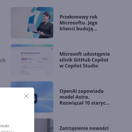
Przełomowy rok
Microsoftu. Jego
klienci budują
przewagę dzięki AI
Microsoft udostępnia
silnik GitHub Copilot
ych
w Copilot Studio
OpenAI zapowiada
alny
model Astra.
Rozwiązał 10 starych
problemów
acja
matematycznych
stęp
rowała
Zatrzęsienie nowości
treści i