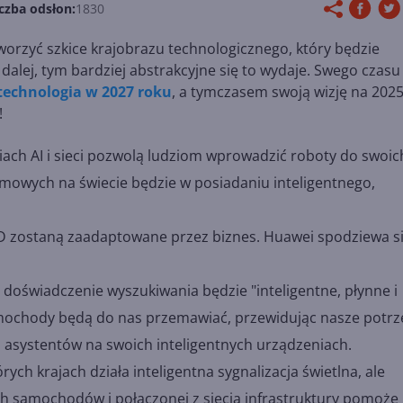
czba odsłon:
1830
tworzyć szkice krajobrazu technologicznego, który będzie
m dalej, tym bardziej abstrakcyjne się to wydaje. Swego czasu
 technologia w 2027 roku
, a tymczasem swoją wizję na 2025
!
iach AI i sieci pozwolą ludziom wprowadzić roboty do swoic
owych na świecie będzie w posiadaniu inteligentnego,
HD zostaną zaadaptowane przez biznes. Huawei spodziewa si
 doświadczenie wyszukiwania będzie "inteligentne, płynne i
amochody będą do nas przemawiać, przewidując nasze potrz
h asystentów na swoich inteligentnych urządzeniach.
ych krajach działa inteligentna sygnalizacja świetlna, ale
h samochodów i połączonej z siecią infrastruktury pomoże