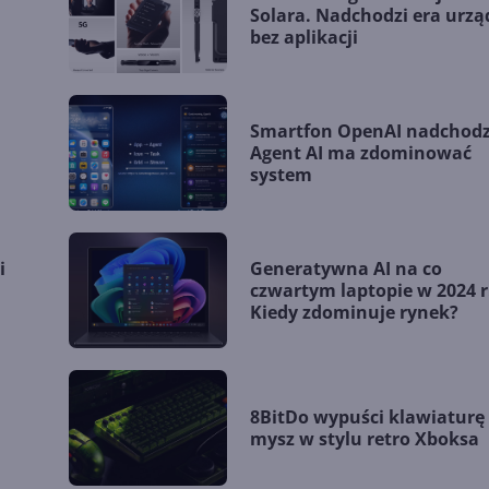
Solara. Nadchodzi era urz
bez aplikacji
Smartfon OpenAI nadchodz
Agent AI ma zdominować
system
i
Generatywna AI na co
czwartym laptopie w 2024 r
Kiedy zdominuje rynek?
8BitDo wypuści klawiaturę 
mysz w stylu retro Xboksa