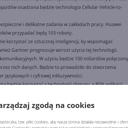
ojazdów osadzona będzie technologia Cellular Vehicle-to-
ezpieczne i delikatne zadania w zakładach pracy. Huawei
wników przypadać będą 103 roboty.
e korzystać ze sztucznej inteligencji, by wspomagać
eż Gartner prognozuje wzrost użycia tej technologii.
r komunikacyjnych. W użyciu będzie 100 miliardów połączon
zez nich danych. Będzie to prowadziło do stworzenia
 językowych i cyfrowej inkluzywności.
ma będzie korzystać z technologii chmury, a 85% aplikacji
lepszą współpracę, dzielenie się zasobami, mocniejszy glob
arządzaj zgodą na cookies
zie adaptowane szybciej niż jakakolwiek wcześniejsza gener
, że w 2025 roku 58% światowej populacji będzie miało do
asteczka, tzw. pliki cookies, aby nasza strona działała niezawodnie i ofe
sługę.Ciasteczka pomagają nam też w wyświetlaniu spersonalizowanych 