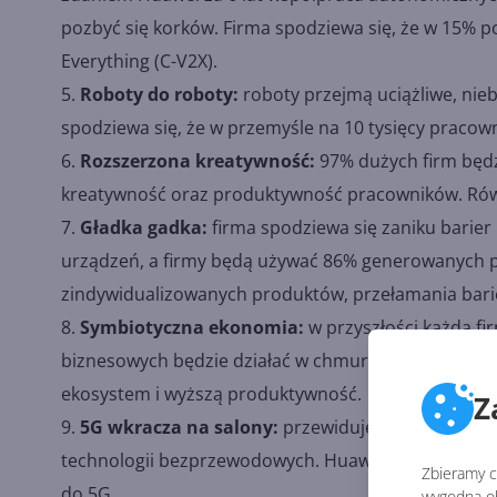
pozbyć się korków. Firma spodziewa się, że w 15% p
Everything (C-V2X).
Roboty do roboty:
roboty przejmą uciążliwe, nieb
spodziewa się, że w przemyśle na 10 tysięcy praco
Rozszerzona kreatywność:
97% dużych firm będzi
kreatywność oraz produktywność pracowników. Równi
Gładka gadka:
firma spodziewa się zaniku barie
urządzeń, a firmy będą używać 86% generowanych pr
zindywidualizowanych produktów, przełamania barier
Symbiotyczna ekonomia:
w przyszłości każda fir
biznesowych będzie działać w chmurze. Umożliwi to 
ekosystem i wyższą produktywność.
Z
5G wkracza na salony:
przewiduje się, że 5G będ
technologii bezprzewodowych. Huawei spodziewa się
Zbieramy ci
do 5G.
wygodną ob