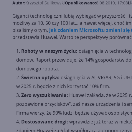
Autor:
Krzysztof Sulikowski
Opublikowano:
8.08.2019, 17:08
Li
Giganci technologiczni lubią wybiegać w przyszłość i 
możliwy za 10, 50 czy 100 lat... a nawet więcej, choć i
pisaliśmy o tym,
jak zdaniem Microsoftu zmieni się
przedstawia Huawei. Warto te perspektywy porównać
Roboty w naszym życiu:
osiągnięcia w technolog
domów. Raport przewiduje, że 14% gospodarstw dom
domowego robota.
Świetna optyka:
osiągnięcia w AI, VR/AR, 5G i U
w 2025 r. będzie z nich korzystać 10% firm.
Zero wyszukiwania:
Huawei zakłada, że w 2025 r.
pozbawione przycisków", zaś nasze urządzenia i s
Firma wierzy, że 90% ludzi będzie używać osobistyc
Dostosowane drogi:
wprawdzie już teraz w niektór
zdaniem Huawei za 6 lat współpraca autonomicznyc