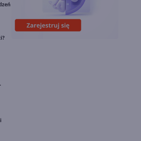
ądzeń
Sztuczna inteligencja
wspiera odkrycia
naukowe. OpenAI
startuje z nowym
i?
programem
.
i