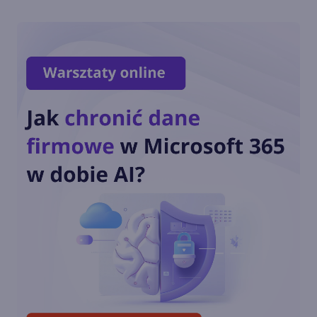
Nvidia wyprzedza Microsoft i
staje się drugą najcenniejszą
firmą na świecie
Wystartowała rejestracja na
Microsoft Ignite 2024
Jak zarabia Microsoft? Raport
finansowy za FY24 Q4 i
podsumowanie roku
Microsoft i Google pobierają
więcej prądu niż ponad 100
krajów