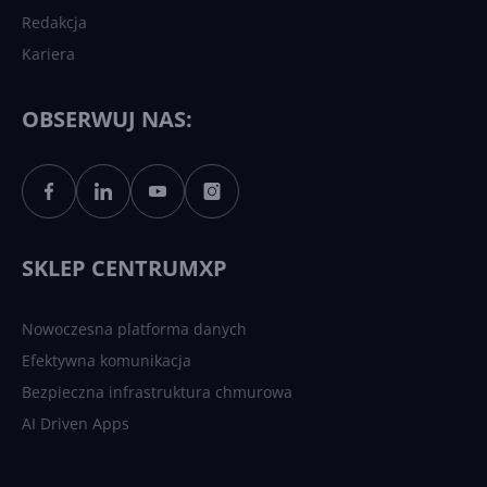
Redakcja
Kariera
Każdy komputer z Windows
11 to teraz AI PC dzięki
Copilotowi
OBSERWUJ NAS:
Sztuczna inteligencja po
polsku. Dość barier
językowych
SKLEP CENTRUMXP
Nowoczesna platforma danych
Efektywna komunikacja
Bezpieczna infrastruktura chmurowa
AI Driven Apps