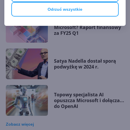
Odrzuć wszystkie
Na czym teraz zarabia
Microsoft? Raport finansowy
za FY25 Q1
Satya Nadella dostał sporą
podwyżkę w 2024 r.
Topowy specjalista AI
opuszcza Microsoft i dołącza...
do OpenAI
Zobacz
więcej