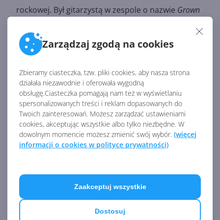
rockowej. Był gitarzystą w zespole o nazwie
Grown
Men
, z którym w 2000 roku wydał album.
Allen był kawalerem. Nigdy się nie ożenił i nie
Zarządzaj zgodą na cookies
miał dzieci. Znany był z rozrywkowego i rozrzutnego
stylu życia.
Zbieramy ciasteczka, tzw. pliki cookies, aby nasza strona
działała niezawodnie i oferowała wygodną
obsługę.Ciasteczka pomagają nam też w wyświetlaniu
spersonalizowanych treści i reklam dopasowanych do
Źródło:
Twoich zainteresowań. Możesz zarządzać ustawieniami
https://www.windowscentral.com/10-things-you-
cookies, akceptując wszystkie albo tylko niezbędne. W
didnt-know-about-microsoft-cofounder-paul-allen
dowolnym momencie możesz zmienić swój wybór.
(więcej
informacji o cookies w polityce prywatności)
AKTUALNOŚCI Z KATEGORII MICROSOFT
Zaakceptuj wszystkie
Sądowy spór o wydatki
Microsoftu na AI. Udziałowcy
Dostosuj
żądają wyjaśnień