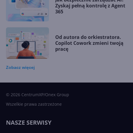
Zyskaj pełną kontrolę z Agent
365
Od autora do orkiestratora.
Copilot Cowork zmieni twoją
pracę
Zobacz
więcej
15 kamieni milowych w
Microsoft AI. Tak rodziła się
sztuczna inteligencja
© 2026 CentrumXP/Onex Group
Wszelkie prawa zastrzeżone
Najnowsze trendy w AI. Co
wydarzy się w 2026 roku w
NASZE SERWISY
sztucznej inteligencji?