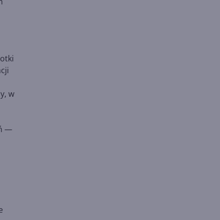
m
otki
cji
y, w
eń —
e