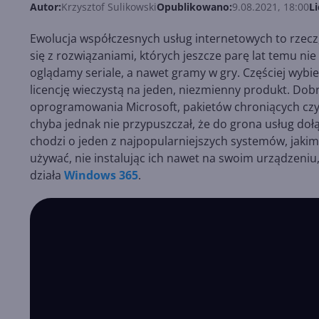
Autor:
Krzysztof Sulikowski
Opublikowano:
9.08.2021, 18:00
Li
Ewolucja współczesnych usług internetowych to rzec
się z rozwiązaniami, których jeszcze parę lat temu n
oglądamy seriale, a nawet gramy w gry. Częściej wyb
licencję wieczystą na jeden, niezmienny produkt. Dob
oprogramowania Microsoft, pakietów chroniących czy n
chyba jednak nie przypuszczał, że do grona usług dołąc
chodzi o jeden z najpopularniejszych systemów, jaki
używać, nie instalując ich nawet na swoim urządzeni
działa
Windows 365
.