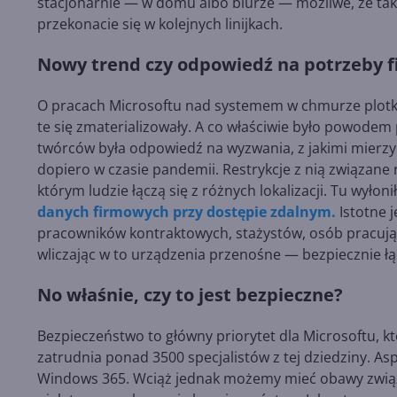
stacjonarnie — w domu albo biurze — możliwe, że ta
przekonacie się w kolejnych linijkach.
Nowy trend czy odpowiedź na potrzeby f
O pracach Microsoftu nad systemem w chmurze plotkow
te się zmaterializowały. A co właściwie było powodem
twórców była odpowiedź na wyzwania, z jakimi mierzy 
dopiero w czasie pandemii. Restrykcje z nią związan
którym ludzie łączą się z różnych lokalizacji. Tu wyłon
danych firmowych przy dostępie zdalnym.
Istotne j
pracowników kontraktowych, stażystów, osób pracujący
wliczając w to urządzenia przenośne — bezpiecznie łą
No właśnie, czy to jest bezpieczne?
Bezpieczeństwo to główny priorytet dla Microsoftu, k
zatrudnia ponad 3500 specjalistów z tej dziedziny. As
Windows 365. Wciąż jednak możemy mieć obawy związa