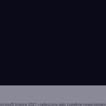
rosoft Inspire 2021 i ogłoszony jako zupełnie nowa kategor