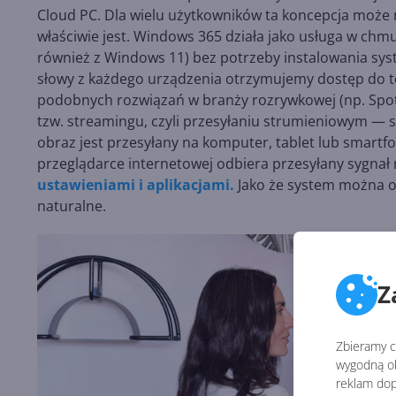
Cloud PC. Dla wielu użytkowników ta koncepcja może n
właściwie jest. Windows 365 działa jako usługa w ch
również z Windows 11) bez potrzeby instalowania sys
słowy z każdego urządzenia otrzymujemy dostęp do t
podobnych rozwiązań w branży rozrywkowej (np. Spotif
tzw. streamingu, czyli przesyłaniu strumieniowym — 
obraz jest przesyłany na komputer, tablet lub smartfon
przeglądarce internetowej odbiera przesyłany sygnał
ustawieniami i aplikacjami.
Jako że system można ot
naturalne.
Z
Zbieramy ci
wygodną ob
reklam dop