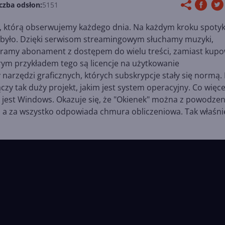
czba odsłon:
5151
z, którą obserwujemy każdego dnia. Na każdym kroku spot
ie było. Dzięki serwisom streamingowym słuchamy muzyki,
ieramy abonament z dostępem do wielu treści, zamiast kup
rym przykładem tego są licencje na użytkowanie
arzędzi graficznych, których subskrypcje stały się normą. 
zy tak duży projekt, jakim jest system operacyjny. Co więce
m jest Windows. Okazuje się, że "Okienek" można z powodze
u, a za wszystko odpowiada chmura obliczeniowa. Tak właśni