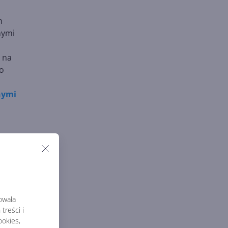
m
nymi
 na
go
nymi
rowała
treści i
okies,