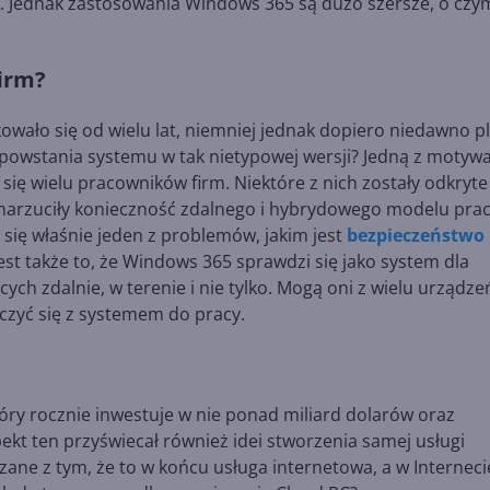
k. Jednak zastosowania Windows 365 są dużo szersze, o czy
irm?
ało się od wielu lat, niemniej jednak dopiero niedawno pl
 powstania systemu w tak nietypowej wersji? Jedną z motywa
się wielu pracowników firm. Niektóre z nich zostały odkryte
e narzuciły konieczność zdalnego i hybrydowego modelu prac
ił się właśnie jeden z problemów, jakim jest
bezpieczeństwo
est także to, że Windows 365 sprawdzi się jako system dla
ch zdalnie, w terenie i nie tylko. Mogą oni z wielu urządz
czyć się z systemem do pracy.
tóry rocznie inwestuje w nie ponad miliard dolarów oraz
pekt ten przyświecał również idei stworzenia samej usługi
ne z tym, że to w końcu usługa internetowa, a w Interneci