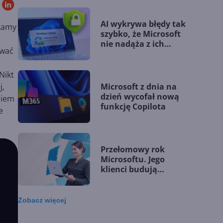
wytyczne
AI wykrywa błędy tak
ykamy
szybko, że Microsoft
nie nadąża z ich
ować
łataniem
Nikt
Microsoft z dnia na
j,
dzień wycofał nową
niem
funkcję Copilota
e
Przełomowy rok
Microsoftu. Jego
klienci budują
przewagę dzięki AI
Zobacz
więcej
Microsoft udostępnia
silnik GitHub Copilot