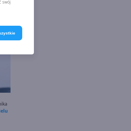
ć swój
szystkie
nika
ielu