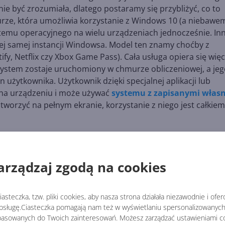
ie być zrozumiała, dlatego postaramy się przybliżyć, co to
murze, która umożliwia korzystanie z Windows 10 (a niebawe
temu operacyjnego na wielu urządzeniach jednocześnie. In
ej samej instancji Windowsa. Model ten znamy choćby z
y, Netflix czy Xbox Game Pass). Cała usługa opiera się więc
system zostaje uruchomiony w chmurze obliczeniowej, a je
 użytkownika. Użytkownik dzięki specjalnej aplikacji lub
 na urządzeniu i może używać
systemu z zapisanymi włas
worzyć na pełnym ekranie, korzystanie z niego jest całkiem
arządzaj zgodą na cookies
asteczka, tzw. pliki cookies, aby nasza strona działała niezawodnie i ofe
sługę.Ciasteczka pomagają nam też w wyświetlaniu spersonalizowanych 
asowanych do Twoich zainteresowań. Możesz zarządzać ustawieniami co