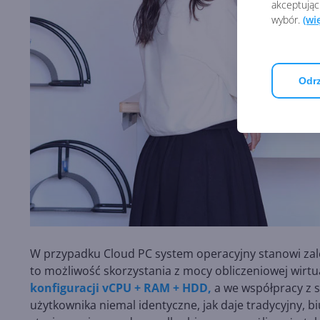
akceptując
wybór.
(wi
Odrz
W przypadku Cloud PC system operacyjny stanowi zal
to możliwość skorzystania z mocy obliczeniowej wirt
konfiguracji vCPU + RAM + HDD,
a we współpracy z 
użytkownika niemal identyczne, jak daje tradycyjny, 