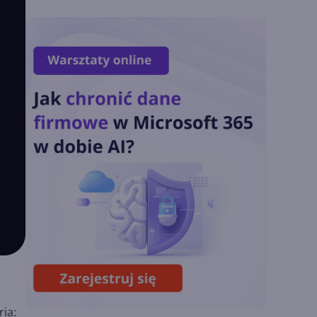
w Copilot Studio
OpenAI zapowiada
model Astra.
Rozwiązał 10 starych
problemów
matematycznych
Zatrzęsienie nowości
w Microsoft Teams.
Zmiany z lipca 2026 r.
Lista zmian w
Microsoft 365 Copilot.
Podsumowanie lipca
2026
ia: