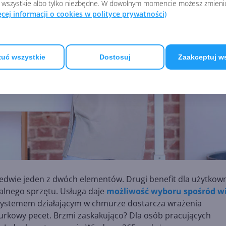
 wszystkie albo tylko niezbędne. W dowolnym momencie możesz zmieni
ęcej informacji o cookies w polityce prywatności)
uć wszystkie
Dostosuj
Zaakceptuj w
edwie jeden z dwóch elementów. Drugi benefit dla użytkow
ualnego sprzętu. Usługa daje
możliwość wyboru spośród w
systemem działającym w chmurze dostarcza wrażenia
biurkowy pecet. Brzmi zaskakująco? Dla osób pracujących