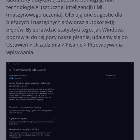
technologie AI (sztucznej inteligencji) i ML
(maszynowego uczenia). Oferują one sugestie dla
bieżących i następnych słów oraz autokorektę
błędów. By sprawdzić statystyki tego, jak Windows
poprawiał do tej pory nasze pisanie, udajemy się do
Ustawień > Urządzenia > Pisanie > Przewidywania
wpisywania.