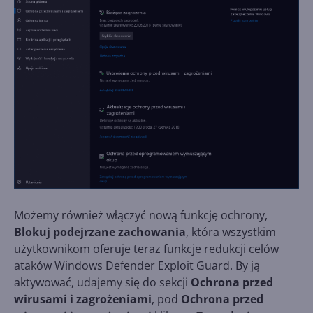
Możemy również włączyć nową funkcję ochrony,
Blokuj podejrzane zachowania
, która wszystkim
użytkownikom oferuje teraz funkcje redukcji celów
ataków Windows Defender Exploit Guard. By ją
aktywować, udajemy się do sekcji
Ochrona przed
wirusami i zagrożeniami
, pod
Ochrona przed