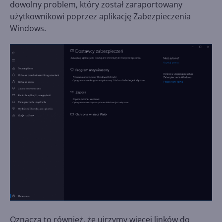
dowolny problem, który został zaraportowany
użytkownikowi poprzez aplikację Zabezpieczenia
Windows.
Oznacza to również, że ujrzymy więcej linków do