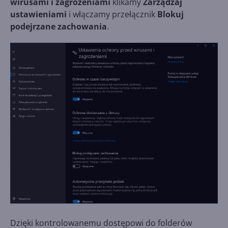
wirusami i zagrożeniami
klikamy
Zarządzaj
ustawieniami
i włączamy przełącznik
Blokuj
podejrzane zachowania
.
Dzięki kontrolowanemu dostępowi do folderów