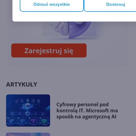
Odrzuć wszystkie
Dostosuj
Windows 10 Insider Preview
kompilacja 17666 (RS5)
ARTYKUŁY
Cyfrowy personel pod
kontrolą IT. Microsoft ma
sposób na agentyczną AI