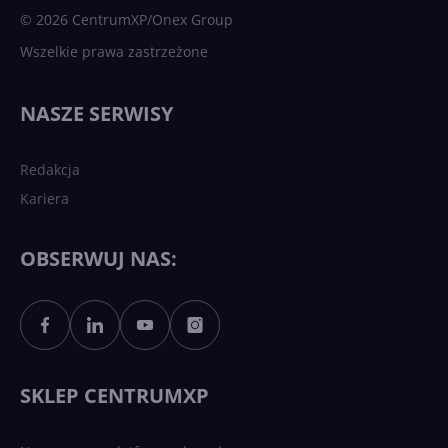
© 2026 CentrumXP/Onex Group
Wszelkie prawa zastrzeżone
Najnowsze trendy w AI. Co
wydarzy się w 2026 roku w
NASZE SERWISY
sztucznej inteligencji?
Redakcja
Kariera
Każdy komputer z Windows
11 to teraz AI PC dzięki
Copilotowi
OBSERWUJ NAS:
Sztuczna inteligencja po
polsku. Dość barier
językowych
SKLEP CENTRUMXP