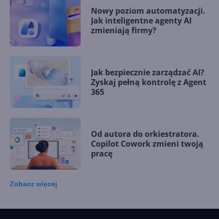
Nowy poziom automatyzacji.
Jak inteligentne agenty AI
zmieniają firmy?
Jak bezpiecznie zarządzać AI?
Zyskaj pełną kontrolę z Agent
365
Od autora do orkiestratora.
Copilot Cowork zmieni twoją
pracę
Zobacz
więcej
15 kamieni milowych w
Microsoft AI. Tak rodziła się
sztuczna inteligencja