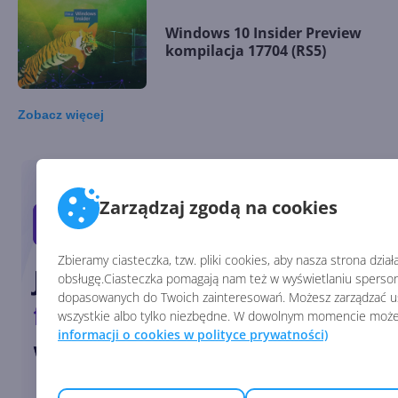
Windows 10 Insider Preview
kompilacja 17704 (RS5)
Zobacz
więcej
Windows 10 Insider Preview
kompilacja 17692 (RS5)
Zarządzaj zgodą na cookies
Windows 10 Insider Preview
Zbieramy ciasteczka, tzw. pliki cookies, aby nasza strona dzia
kompilacja 17682 (RS5)
obsługę.Ciasteczka pomagają nam też w wyświetlaniu spersona
dopasowanych do Twoich zainteresowań. Możesz zarządzać us
wszystkie albo tylko niezbędne. W dowolnym momencie może
informacji o cookies w polityce prywatności)
Windows 10 Insider Preview
kompilacja 17677 (RS5)