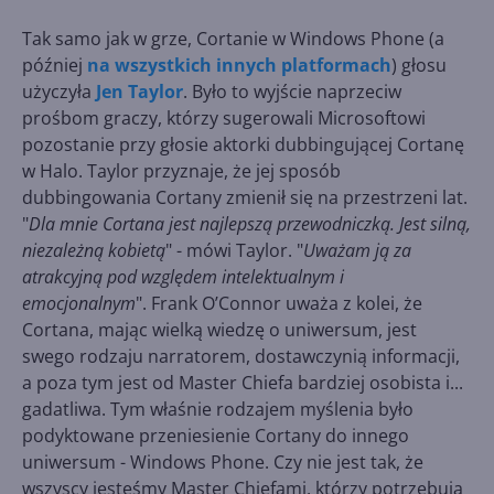
Tak samo jak w grze, Cortanie w Windows Phone (a
później
na wszystkich innych platformach
) głosu
użyczyła
Jen Taylor
. Było to wyjście naprzeciw
prośbom graczy, którzy sugerowali Microsoftowi
pozostanie przy głosie aktorki dubbingującej Cortanę
w Halo. Taylor przyznaje, że jej sposób
dubbingowania Cortany zmienił się na przestrzeni lat.
"
Dla mnie Cortana jest najlepszą przewodniczką. Jest silną,
niezależną kobietą
" - mówi Taylor. "
Uważam ją za
atrakcyjną pod względem intelektualnym i
emocjonalnym
". Frank O’Connor uważa z kolei, że
Cortana, mając wielką wiedzę o uniwersum, jest
swego rodzaju narratorem, dostawczynią informacji,
a poza tym jest od Master Chiefa bardziej osobista i...
gadatliwa. Tym właśnie rodzajem myślenia było
podyktowane przeniesienie Cortany do innego
uniwersum - Windows Phone. Czy nie jest tak, że
wszyscy jesteśmy Master Chiefami, którzy potrzebują