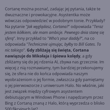
Cortanę można poznać, zadając jej pytania, także te
dwuznaczne i prowokacyjne. Asystentka może
wówczas odpowiedzieć w podobnym tonie. Przykłady?
Na pytanie "
Jak wyglądasz, Cortana?
" odpowiada "
Teraz
jestem kółkiem, ale mam ambicje. Pewnego dnia stanę się
sferą
". Inny przykład to "
Who's your daddy?
", na co
odpowiada "
Technicznie ujmując, byłby to Bill Gates. To
nic takiego
".
Gdy zbliżają się święta, Cortana
nawiązuje do Mikołaja i śpiewa kolędy
, a gdy
zbliżamy się do jej rdzenia AI, zbywa nas grzecznie. Im
więcej z nią rozmawiamy, tym bardziej przekonujemy
się, że sfera nie do końca odpowiada naszym
wyobrażeniom o jej formie, zwłaszcza gdy pamiętamy
o jej pierwowzorze z uniwersum Halo. No właśnie, jaki
jest związek między cyfrowym asystentem
debiutującym w Windows Phone i napędzanym przez
Bing z Cortaną znaną z Halo, którą wyprzedza o blisko
500 fikcyjnych lat?