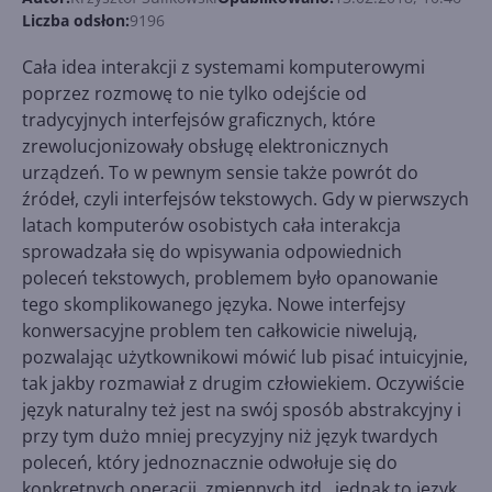
Liczba odsłon:
9196
Cała idea interakcji z systemami komputerowymi
poprzez rozmowę to nie tylko odejście od
tradycyjnych interfejsów graficznych, które
zrewolucjonizowały obsługę elektronicznych
urządzeń. To w pewnym sensie także powrót do
źródeł, czyli interfejsów tekstowych. Gdy w pierwszych
latach komputerów osobistych cała interakcja
sprowadzała się do wpisywania odpowiednich
poleceń tekstowych, problemem było opanowanie
tego skomplikowanego języka. Nowe interfejsy
konwersacyjne problem ten całkowicie niwelują,
pozwalając użytkownikowi mówić lub pisać intuicyjnie,
tak jakby rozmawiał z drugim człowiekiem. Oczywiście
język naturalny też jest na swój sposób abstrakcyjny i
przy tym dużo mniej precyzyjny niż język twardych
poleceń, który jednoznacznie odwołuje się do
konkretnych operacji, zmiennych itd., jednak to język