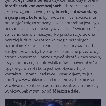
tym polega idea interfejsu użytkownika. Gdy mowa o
interfejsach konwersacyjnych
, ich reprezentacją
jest tzw.
agent
- zewnętrzny
interfejs utożsamiany
najczęściej z botem
. By móc z nim rozmawiać, musi
on przyjąć rolę rozmówcy, a więc potrzebna jest jego
personifikacja. Nie musimy wcale tracić świadomości,
że rozmawiamy z maszyną. Po prostu staje się ona
bardziej ludzka, by rozmowa mogła przebiegać
naturalnie. Człowiek nie musi się zastanawiać nad
każdym słowem, by było ono zrozumiane przez drugą
stronę konwersacji. Może używać skrótów myślowych,
języka potocznego, kolokwializmów, a nawet błędów
językowych, a rolą bota jest wydobycie z tego
kontekstu i intencji nadawcy. Obserwujemy to już
choćby w wyszukiwarkach internetowych, które są
wrażliwe na kontekst i potrafią zaskakiwać trafnością
wyników. Sęk w tym, by pójść jeszcze dalej.