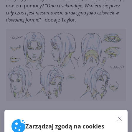
czasem pomocy? "
Ona ci sekunduje. Wspiera cię przez
cały czas i jest niesamowicie atrakcyjna jako człowiek w
dowolnej formie
" - dodaje Taylor.
Osobowość asystentki została przeniesiona z gry do
chmury z dbałością o jej cechy charakterystyczne.
Zarządzaj zgodą na cookies
"
Wzięliśmy fragmenty osobowości Cortany i