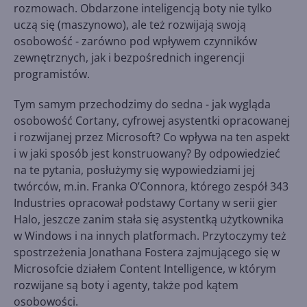
rozmowach. Obdarzone inteligencją boty nie tylko
uczą się (maszynowo), ale też rozwijają swoją
osobowość - zarówno pod wpływem czynników
zewnętrznych, jak i bezpośrednich ingerencji
programistów.
Tym samym przechodzimy do sedna - jak wygląda
osobowość Cortany, cyfrowej asystentki opracowanej
i rozwijanej przez Microsoft? Co wpływa na ten aspekt
i w jaki sposób jest konstruowany? By odpowiedzieć
na te pytania, posłużymy się wypowiedziami jej
twórców, m.in. Franka O’Connora, którego zespół 343
Industries opracował podstawy Cortany w serii gier
Halo, jeszcze zanim stała się asystentką użytkownika
w Windows i na innych platformach. Przytoczymy też
spostrzeżenia Jonathana Fostera zajmującego się w
Microsofcie działem Content Intelligence, w którym
rozwijane są boty i agenty, także pod kątem
osobowości.