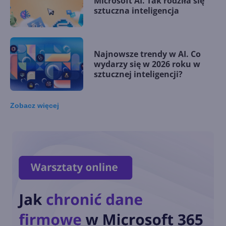
Microsoft AI. Tak rodziła się
sztuczna inteligencja
Najnowsze trendy w AI. Co
wydarzy się w 2026 roku w
sztucznej inteligencji?
Zobacz
więcej
Sztuczna inteligencja po
polsku. Dość barier
językowych
Sztuczna inteligencja
Microsoftu stawia diagnozy
trafniej i taniej niż lekarze