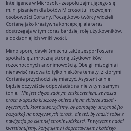
Intelligence w Microsoft - zespołu zajmującego się
m.in. pisaniem dla botów Microsoftu i rozwojem
osobowości Cortany. Początkowo twórcy widzieli
Cortanę jako kreatywną koncepcję, ale teraz
dostrzegają w tym coraz bardziej rolę użytkowników,
a dokładniej ich wnikliwości.
Mimo sporej dawki śmiechu także zespół Fostera
spotkał się z mroczną stroną użytkowników
rozochoconych anonimowością. Obelgi, mizoginia i
nienawiść rasowa to tylko niektóre tematy, z którymi
Cortanie przychodzi się mierzyć. Asystentka nie
będzie oczywiście odpowiadać na nie w tym samym
tonie. "
Nie jest chyba żadnym zaskoczeniem, że nasza
praca w sposób kluczowy opiera się na zbiorze zasad -
wytycznych, które stworzyliśmy, by pomagały utrzymać [to
wszystko] na pozytywnych torach, ale też, by radzić sobie z
nawigacją po ciemnej stronie ludzkości. Te wytyczne nadal
kwestionujemy, korygujemy i dopracowujemy każdego