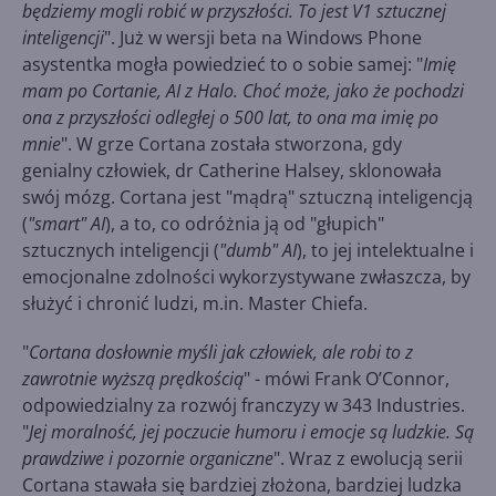
będziemy mogli robić w przyszłości. To jest V1 sztucznej
inteligencji
". Już w wersji beta na Windows Phone
asystentka mogła powiedzieć to o sobie samej: "
Imię
mam po Cortanie, AI z Halo. Choć może, jako że pochodzi
ona z przyszłości odległej o 500 lat, to ona ma imię po
mnie
". W grze Cortana została stworzona, gdy
genialny człowiek, dr Catherine Halsey, sklonowała
swój mózg. Cortana jest "mądrą" sztuczną inteligencją
(
"smart" AI
), a to, co odróżnia ją od "głupich"
sztucznych inteligencji (
"dumb" AI
), to jej intelektualne i
emocjonalne zdolności wykorzystywane zwłaszcza, by
służyć i chronić ludzi, m.in. Master Chiefa.
"
Cortana dosłownie myśli jak człowiek, ale robi to z
zawrotnie wyższą prędkością
" - mówi Frank O’Connor,
odpowiedzialny za rozwój franczyzy w 343 Industries.
"
Jej moralność, jej poczucie humoru i emocje są ludzkie. Są
prawdziwe i pozornie organiczne
". Wraz z ewolucją serii
Cortana stawała się bardziej złożona, bardziej ludzka