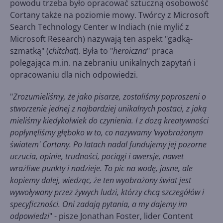
powodu trzeba było opracować sztuczną osobowość
Cortany także na poziomie mowy. Twórcy z Microsoft
Search Technology Center w Indiach (nie mylić z
Microsoft Research) nazywają ten aspekt "gadką-
szmatką" (
chitchat
). Była to "
heroiczna
" praca
polegająca m.in. na zebraniu unikalnych zapytań i
opracowaniu dla nich odpowiedzi.
"
Zrozumieliśmy, że jako pisarze, zostaliśmy poproszeni o
stworzenie jednej z najbardziej unikalnych postaci, z jaką
mieliśmy kiedykolwiek do czynienia. I z dozą kreatywności
popłynęliśmy głęboko w to, co nazywamy 'wyobrażonym
światem' Cortany. Po latach nadal fundujemy jej pozorne
uczucia, opinie, trudności, pociągi i awersje, nawet
wrażliwe punkty i nadzieje. To pic na wodę, jasne, ale
kopiemy dalej, wiedząc, że ten wyobrażony świat jest
wywoływany przez żywych ludzi, którzy chcą szczegółów i
specyficzności. Oni zadają pytania, a my dajemy im
odpowiedzi
" - pisze Jonathan Foster, lider Content