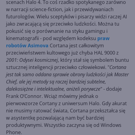
scenach Halo 4. To coś rzadko spotykanego zarówno
w narracji science-fiction, jak i przewidywaniach
futurologów. Wielu sceptyków i pisarzy widzi raczej AI
jako zwracającą się przeciwko ludzkości. Można tu
pokusić się o porównanie na styku gamingu i
kinematografii - pod względem kodeksu
praw
robotów Asimova
Cortana jest całkowitym
przeciwieństwem kultowego już chyba HAL 9000 z
2001: Odysei kosmicznej
, który stał się symbolem buntu
sztucznej inteligencji przeciwko człowiekowi. "
Cortana
jest tak samo oddana sprawie obrony ludzkości jak Master
Chief, ale jej metody są raczej bardziej subtelne,
dalekosiężne i intelektualne, aniżeli porywcze
" - dodaje
Frank O’Connor. Wciąż mówimy jednak o
pierwowzorze Cortany z uniwersum Halo. Gdy akurat
nie musimy ratować świata, Cortana przekształca się
w asystentkę pozwalającą nam być bardziej
produktywnymi. Wszystko zaczyna się od Windows
Phone.