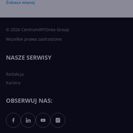
Zobacz
więcej
15 kamieni milowych w
Microsoft AI. Tak rodziła się
sztuczna inteligencja
© 2026 CentrumXP/Onex Group
Wszelkie prawa zastrzeżone
Najnowsze trendy w AI. Co
wydarzy się w 2026 roku w
NASZE SERWISY
sztucznej inteligencji?
Redakcja
Kariera
Każdy komputer z Windows
11 to teraz AI PC dzięki
Copilotowi
OBSERWUJ NAS:
Sztuczna inteligencja po
polsku. Dość barier