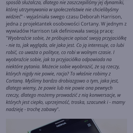
sposób służalcza, dlatego nie zaszczepiliśmy jej dynamiki,
której utrzymywania w społeczeństwie nie chcielibyśmy
widzieć
" - wyjaśniała swego czasu Deborah Harrison,
jedna z projektantek osobowości Cortany. W jednym z
wywiadów Harrison tak definiowała swoją pracę:
"
Wyobraźcie sobie, że próbujecie opisać swoją przyjaciółkę
- nie to, jak wygląda, ale jaka jest. Co ją interesuje, co lubi
robić, co uważa o polityce, co robi w wolnym czasie. I
wyobraźcie sobie, jak ta przyjaciółka odpowiada na
niektóre pytania. Możecie sobie wyobrazić, że są rzeczy,
których nigdy nie powie, racja? To właśnie robimy z
Cortaną. Myślimy bardzo drobiazgowo o tym, jaka jest,
dlatego wiemy, że powie lub nie powie ona pewnych
rzeczy, dlatego możemy prowadzić z nią konwersacje, w
których jest ciepło, uprzejmość, troska, szacunek i - mamy
nadzieję - trochę zabawy
".