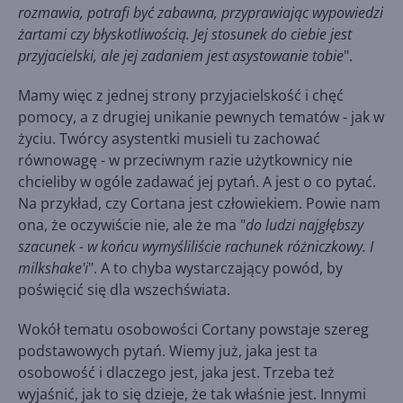
rozmawia, potrafi być zabawna, przyprawiając wypowiedzi
żartami czy błyskotliwością. Jej stosunek do ciebie jest
przyjacielski, ale jej zadaniem jest asystowanie tobie
".
Mamy więc z jednej strony przyjacielskość i chęć
pomocy, a z drugiej unikanie pewnych tematów - jak w
życiu. Twórcy asystentki musieli tu zachować
równowagę - w przeciwnym razie użytkownicy nie
chcieliby w ogóle zadawać jej pytań. A jest o co pytać.
Na przykład, czy Cortana jest człowiekiem. Powie nam
ona, że oczywiście nie, ale że ma "
do ludzi najgłębszy
szacunek - w końcu wymyśliliście rachunek różniczkowy. I
milkshake'i
". A to chyba wystarczający powód, by
poświęcić się dla wszechświata.
Wokół tematu osobowości Cortany powstaje szereg
podstawowych pytań. Wiemy już, jaka jest ta
osobowość i dlaczego jest, jaka jest. Trzeba też
wyjaśnić, jak to się dzieje, że tak właśnie jest. Innymi