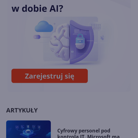
Wnioskujące modele AI
zmieniają rzeczywistość pracy
Jak sztuczna inteligencja
pomaga planecie?
ARTYKUŁY
Cyfrowy personel pod
kontrolą IT. Microsoft ma