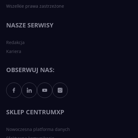
Wszelkie prawa zastrzeżone
Najnowsze trendy w AI. Co
wydarzy się w 2026 roku w
NASZE SERWISY
sztucznej inteligencji?
Redakcja
Kariera
Każdy komputer z Windows
11 to teraz AI PC dzięki
Copilotowi
OBSERWUJ NAS:
Sztuczna inteligencja po
polsku. Dość barier
językowych
SKLEP CENTRUMXP
Nowoczesna platforma danych