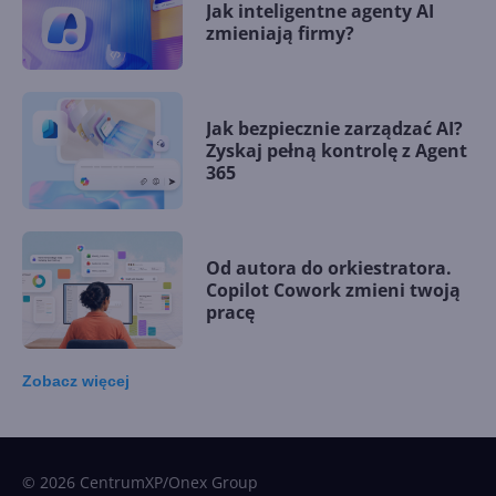
Jak inteligentne agenty AI
zmieniają firmy?
Jak bezpiecznie zarządzać AI?
Zyskaj pełną kontrolę z Agent
365
Od autora do orkiestratora.
Copilot Cowork zmieni twoją
pracę
Zobacz
więcej
15 kamieni milowych w
Microsoft AI. Tak rodziła się
sztuczna inteligencja
© 2026 CentrumXP/Onex Group