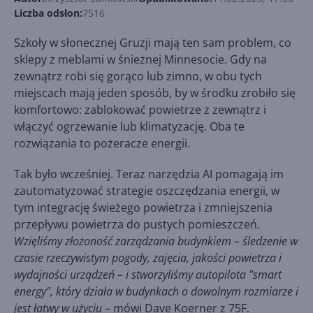
Liczba odsłon:
7516
Szkoły w słonecznej Gruzji mają ten sam problem, co
sklepy z meblami w śnieżnej Minnesocie. Gdy na
zewnątrz robi się gorąco lub zimno, w obu tych
miejscach mają jeden sposób, by w środku zrobiło się
komfortowo: zablokować powietrze z zewnątrz i
włączyć ogrzewanie lub klimatyzację. Oba te
rozwiązania to pożeracze energii.
Tak było wcześniej. Teraz narzędzia AI pomagają im
zautomatyzować strategie oszczędzania energii, w
tym integrację świeżego powietrza i zmniejszenia
przepływu powietrza do pustych pomieszczeń.
Wzięliśmy złożoność zarządzania budynkiem – śledzenie w
czasie rzeczywistym pogody, zajęcia, jakości powietrza i
wydajności urządzeń – i stworzyliśmy autopilota "smart
energy", który działa w budynkach o dowolnym rozmiarze i
jest łatwy w użyciu
– mówi Dave Koerner z 75F.