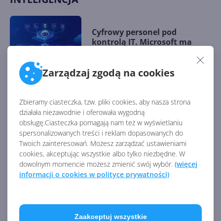
Cyfrowy personel pod
kontrolą IT. Microsoft ma
sposób na agentyczną AI
Zarządzaj zgodą na cookies
Jak bezpiecznie zarządzać AI?
Zbieramy ciasteczka, tzw. pliki cookies, aby nasza strona
Zyskaj pełną kontrolę z Agent
działała niezawodnie i oferowała wygodną
365
obsługę.Ciasteczka pomagają nam też w wyświetlaniu
spersonalizowanych treści i reklam dopasowanych do
Twoich zainteresowań. Możesz zarządzać ustawieniami
cookies, akceptując wszystkie albo tylko niezbędne. W
15 kamieni milowych w
dowolnym momencie możesz zmienić swój wybór.
(więcej
Microsoft AI. Tak rodziła się
informacji o cookies w polityce prywatności)
sztuczna inteligencja
Zaakceptuj wszystkie
Najnowsze trendy w AI. Co