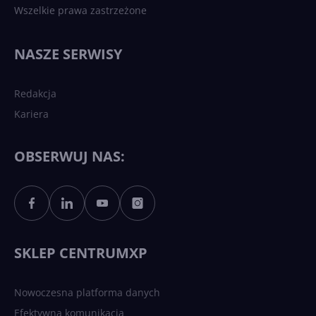
Wszelkie prawa zastrzeżone
Najnowsze trendy w AI. Co
wydarzy się w 2026 roku w
NASZE SERWISY
sztucznej inteligencji?
Redakcja
Kariera
Każdy komputer z Windows
11 to teraz AI PC dzięki
Copilotowi
OBSERWUJ NAS:
Sztuczna inteligencja po
polsku. Dość barier
językowych
SKLEP CENTRUMXP
Nowoczesna platforma danych
Efektywna komunikacja