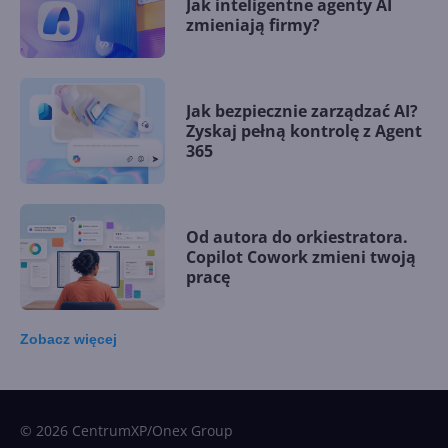
Jak inteligentne agenty AI
zmieniają firmy?
Jak bezpiecznie zarządzać AI?
Zyskaj pełną kontrolę z Agent
365
Od autora do orkiestratora.
Copilot Cowork zmieni twoją
pracę
Zobacz
więcej
15 kamieni milowych w
Microsoft AI. Tak rodziła się
sztuczna inteligencja
© 2026 CentrumXP/Onex Group