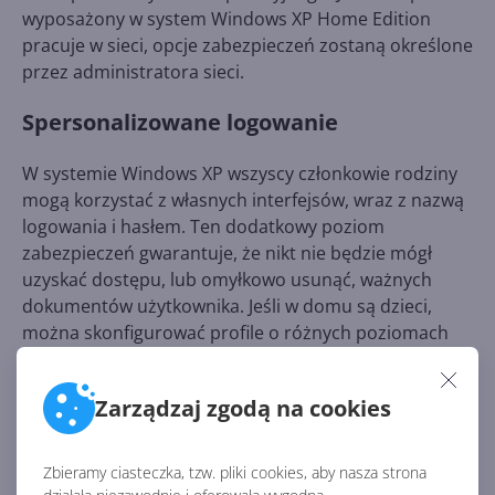
wyposażony w system Windows XP Home Edition
pracuje w sieci, opcje zabezpieczeń zostaną określone
przez administratora sieci.
Spersonalizowane logowanie
W systemie Windows XP wszyscy członkowie rodziny
mogą korzystać z własnych interfejsów, wraz z nazwą
logowania i hasłem. Ten dodatkowy poziom
zabezpieczeń gwarantuje, że nikt nie będzie mógł
uzyskać dostępu, lub omyłkowo usunąć, ważnych
dokumentów użytkownika. Jeśli w domu są dzieci,
można skonfigurować profile o różnych poziomach
zabezpieczeń, co umożliwi blokowanie dostępu do
witryn internetowych o nieodpowiedniej zawartości.
Zarządzaj zgodą na cookies
ARTYKUŁY Z KATEGORII INFORMACJE
Zbieramy ciasteczka, tzw. pliki cookies, aby nasza strona
ZAAWANSOWANE