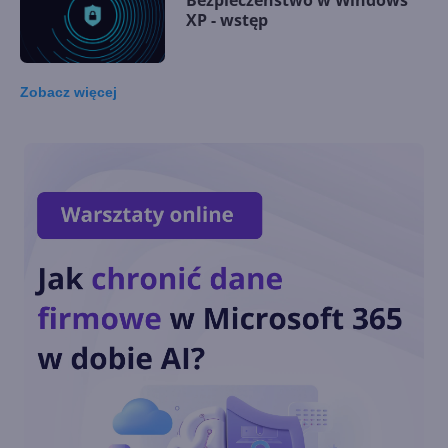
Bezpieczeństwo w Windows
XP - wstęp
Zobacz
więcej
Spersonalizowane logowanie
Szybkie przełączanie
użytkowników w przypadku,
gdy z komputera korzysta
wiele osób
Osobista prywatność