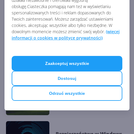
działała niezawodnie i oferowała wygodną
obsługę.Ciasteczka pomagają nam też w wyświetlaniu
spersonalizowanych treści i reklam dopasowanych do
Twoich zainteresowań. Możesz zarządzać ustawieniami
Windows XP i Office XP -
cookies, akceptując wszystkie albo tylko niezbędne. W
Planowanie wdrożenia
dowolnym momencie możesz zmienić swój wybór.
(więcej
informacji o cookies w polityce prywatności)
Jak Windows XP i Office XP
może pomóc profesjonalistom
Zaakceptuj wszystkie
IT
Dostosuj
Odrzuć wszystkie
Przegląd możliwości Windows
XP i Office XP