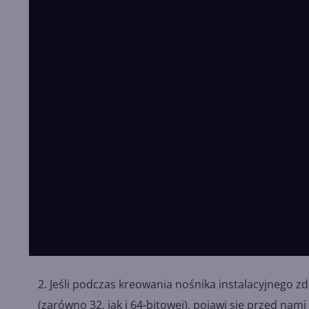
Jeśli podczas kreowania nośnika instalacyjnego 
(zarówno 32, jak i 64-bitowej), pojawi się przed na