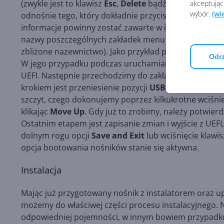
(zwykle jest to klawisz
Esc
,
Delete
bądź któryś z przed
akceptując
wybór.
(wi
odnośnie tego, który dokładnie przycisk należy nacis
informacje powinny zostać zawarte w instrukcji obsługi
nazwy poszczególnych zakładek menu i opcji różnią si
zbliżone nazewnictwo). Jako przykład postanowiliśmy o
Odrz
W jego przypadku podczas uruchamiania komputera n
UEFI. Następnie przechodzimy do zakładki
Advanced
krokiem jest przeniesienie pozycji
USB Memory
(w pr
szczyt, czego dokonujemy poprzez kilkukrotne wciśni
klikając
Move Up
. Gdy już to zrobimy, należy potwier
Ostatnim etapem jest zapisanie zmian i wyjście z UE
dolnym rogu opcji
Save and Exit
lub wciśnięcie klawi
opcja bootowania nośników stanie się aktywna.
Instalacja
Mając już przygotowany nośnik z instalatorem oraz u
możemy do właściwej części procesu instalacyjnego. N
odpowiedniej pojemności, w innym bowiem przypadku