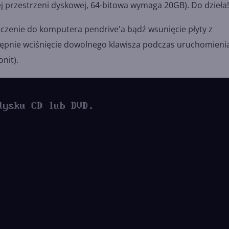
przestrzeni dyskowej, 64-bitowa wymaga 20GB). Do dzieła!
łączenie do komputera pendrive'a bądź wsunięcie płyty z
tępnie wciśnięcie dowolnego klawisza podczas uruchomieni
nit).