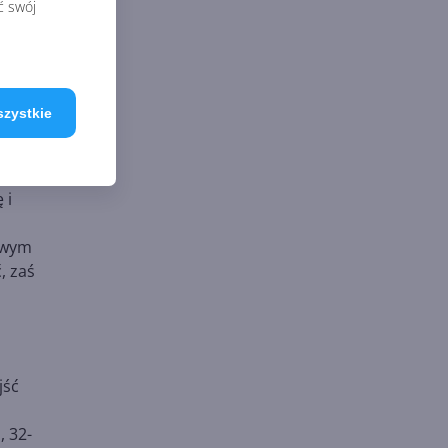
ć swój
osyć
 Pro.
szystkie
menu
sam
 i
rawym
, zaś
jść
 32-