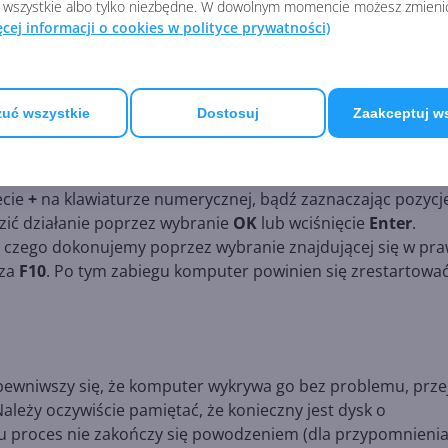
ziału
F1-F12
) w trakcie uruchamiania komputera. Wskazówki
 wszystkie albo tylko niezbędne. W dowolnym momencie możesz zmieni
ęcej informacji o cookies w polityce prywatności)
nąć, często pojawiają się na ekranie, ponadto odpowiednie
 płyty głównej. Niestety, nie jest to jedyne zróżnicowanie -
ę w zależności od producenta (chociaż zwykle stosuje się d
brać jeden z popularniejszych laptopów – Toshiba Satellite
uć wszystkie
Dostosuj
Zaakceptuj w
ależy wcisnąć klawisz
F2
, co przeniesie nas do głównego 
, gdzie kliknięciem rozwijamy
Change Boot Order
. Kolejnym
zypadku płyty wybieramy
OOD
, czyli Optical Disk Drive) na 
ecie
+
na klawiaturze numerycznej, bądź zaznaczając pozycję
dzić działanie poprzez wybranie
OK
lub wciśnięcie
Enter
.
FI, czego dokonujemy poprzez wybranie znajdującej się w p
sza
F10
. Po tym zabiegu komputer powinien się zrestartować
pewniwszy się, że komputer wykrywa go bez problemu, prze
ależy oczywiście pamiętać, że konieczny jest dysk o
 proces nie zakończy się powodzeniem (dla przypomnienia,