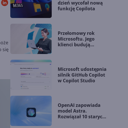
dzień wycofał nową
funkcję Copilota
Przełomowy rok
Microsoftu. Jego
może
klienci budują
 się
przewagę dzięki AI
Microsoft udostępnia
silnik GitHub Copilot
w Copilot Studio
OpenAI zapowiada
model Astra.
Rozwiązał 10 starych
problemów