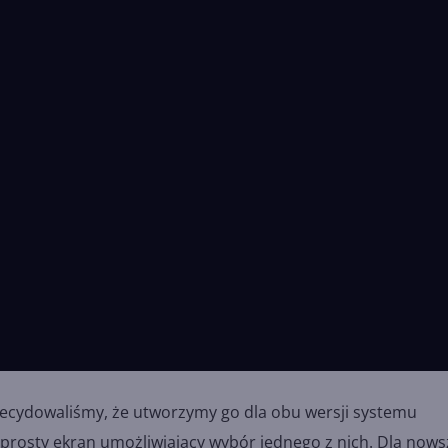
zdecydowaliśmy, że utworzymy go dla obu wersji systemu
mi prosty ekran umożliwiający wybór jednego z nich. Dla now