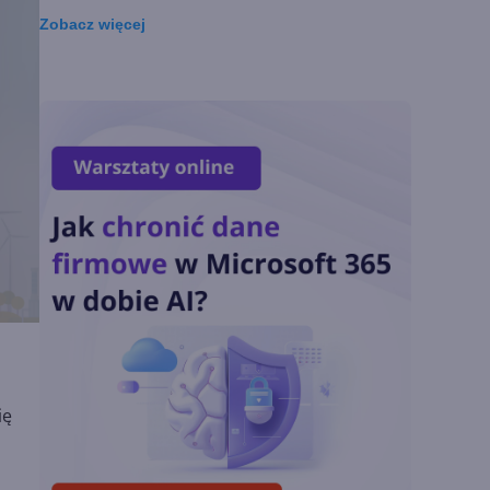
matematycznych
Zobacz
więcej
Zatrzęsienie nowości
w Microsoft Teams.
Zmiany z lipca 2026 r.
Lista zmian w
Microsoft 365 Copilot.
Podsumowanie lipca
2026
OpenAI tnie ceny
modeli GPT-5.6.
Odpowiedź na presję
Chin
ię
Miliardy z AI i
chmury. Microsoft