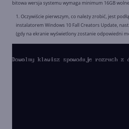
bitowa wersja systemu wymaga minimum 16GB wolnej 
Oczywiście pierwszym, co należy zrobić, jest pod
instalatorem Windows 10 Fall Creators Update, nas
(gdy na ekranie wyświetlony zostanie odpowiedni mo