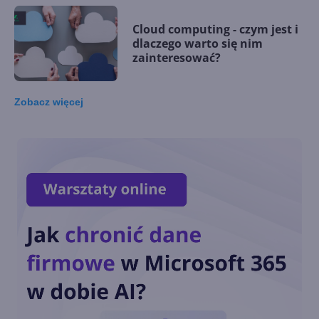
Cloud computing - czym jest i
dlaczego warto się nim
zainteresować?
Zobacz
więcej
Najlepsze aplikacje do
montowania filmów na
telefonie
Jak przekonać szefa do
Scruma?
Jak przywrócić usunięty Sklep