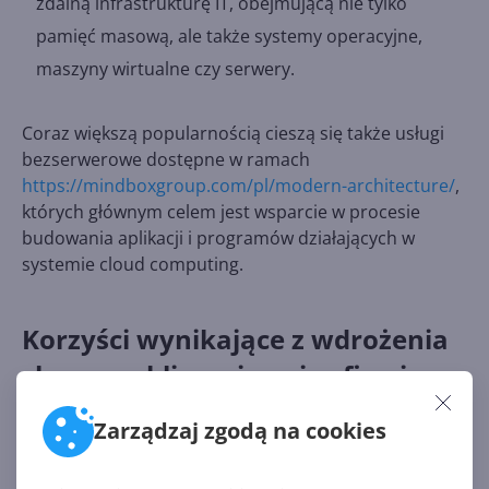
zdalną infrastrukturę IT, obejmującą nie tylko
pamięć masową, ale także systemy operacyjne,
maszyny wirtualne czy serwery.
Coraz większą popularnością cieszą się także usługi
bezserwerowe dostępne w ramach
https://mindboxgroup.com/pl/modern-architecture/
,
których głównym celem jest wsparcie w procesie
budowania aplikacji i programów działających w
systemie cloud computing.
Korzyści wynikające z wdrożenia
chmury obliczeniowej w firmie
Jakie są najważniejsze zalety wykorzystania chmury
Zarządzaj zgodą na cookies
obliczeniowej we własnej firmie? Przede wszystkim
jest to
bezpieczeństwo danych
składowanych na