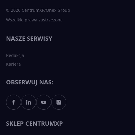
sztuczna inteligencja
© 2026 CentrumXP/Onex Group
Wszelkie prawa zastrzeżone
Najnowsze trendy w AI. Co
wydarzy się w 2026 roku w
NASZE SERWISY
sztucznej inteligencji?
Redakcja
Kariera
Każdy komputer z Windows
11 to teraz AI PC dzięki
Copilotowi
OBSERWUJ NAS:
Sztuczna inteligencja po
polsku. Dość barier
językowych
SKLEP CENTRUMXP