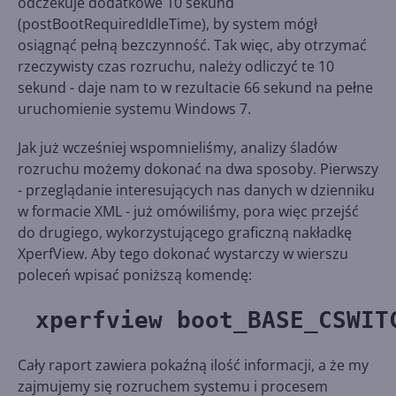
odczekuje dodatkowe 10 sekund
(postBootRequiredIdleTime), by system mógł
osiągnąć pełną bezczynność. Tak więc, aby otrzymać
rzeczywisty czas rozruchu, należy odliczyć te 10
sekund - daje nam to w rezultacie 66 sekund na pełne
uruchomienie systemu Windows 7.
Jak już wcześniej wspomnieliśmy, analizy śladów
rozruchu możemy dokonać na dwa sposoby. Pierwszy
- przeglądanie interesujących nas danych w dzienniku
w formacie XML - już omówiliśmy, pora więc przejść
do drugiego, wykorzystującego graficzną nakładkę
XperfView. Aby tego dokonać wystarczy w wierszu
poleceń wpisać poniższą komendę:
xperfview boot_BASE_CSWIT
Cały raport zawiera pokaźną ilość informacji, a że my
zajmujemy się rozruchem systemu i procesem