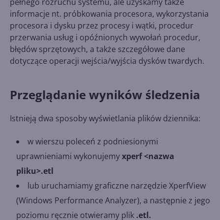
pełnego rozruchu systemu, ale uzyskamy także
informacje nt. próbkowania procesora, wykorzystania
procesora i dysku przez procesy i wątki, procedur
przerwania usług i opóźnionych wywołań procedur,
błędów sprzętowych, a także szczegółowe dane
dotyczące operacji wejścia/wyjścia dysków twardych.
Przeglądanie wyników śledzenia
Istnieją dwa sposoby wyświetlania plików dziennika:
w wierszu poleceń z podniesionymi
uprawnieniami wykonujemy
xperf <nazwa
pliku>.etl
lub uruchamiamy graficzne narzędzie XperfView
(Windows Performance Analyzer), a następnie z jego
poziomu ręcznie otwieramy plik
.etl.