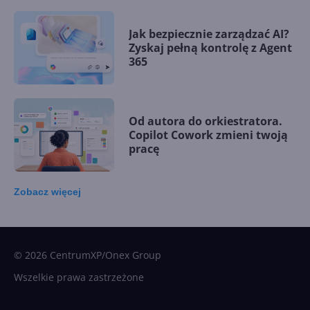
Jak bezpiecznie zarządzać AI?
Zyskaj pełną kontrolę z Agent
365
Od autora do orkiestratora.
Copilot Cowork zmieni twoją
pracę
Zobacz
więcej
15 kamieni milowych w
Microsoft AI. Tak rodziła się
sztuczna inteligencja
© 2026 CentrumXP/Onex Group
Wszelkie prawa zastrzeżone
Najnowsze trendy w AI. Co
wydarzy się w 2026 roku w