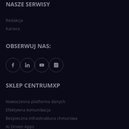
NASZE SERWISY
sztucznej inteligencji?
Redakcja
Kariera
Każdy komputer z Windows
11 to teraz AI PC dzięki
Copilotowi
OBSERWUJ NAS:
Sztuczna inteligencja po
polsku. Dość barier
językowych
SKLEP CENTRUMXP
Nowoczesna platforma danych
Efektywna komunikacja
Bezpieczna infrastruktura chmurowa
AI Driven Apps