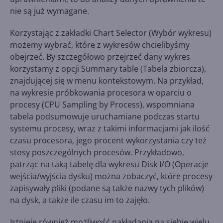
nie są już wymagane.
Korzystając z zakładki Chart Selector (Wybór wykresu)
możemy wybrać, które z wykresów chcielibyśmy
obejrzeć. By szczegółowo przejrzeć dany wykres
korzystamy z opcji Summary table (Tabela zbiorcza),
znajdującej się w menu kontekstowym. Na przykład,
na wykresie próbkowania procesora w oparciu o
procesy (CPU Sampling by Process), wspomniana
tabela podsumowuje uruchamiane podczas startu
systemu procesy, wraz z takimi informacjami jak ilość
czasu procesora, jego procent wykorzystania czy też
stosy poszczególnych procesów. Przykładowo,
patrząc na taką tabelę dla wykresu Disk I/O (Operacje
wejścia/wyjścia dysku) można zobaczyć, które procesy
zapisywały pliki (podane są także nazwy tych plików)
na dysk, a także ile czasu im to zajęło.
Istnieje również możliwość nakładania na siebie wielu