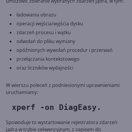
umożliwić zbieranie wybranych zdarzeń jądra, w tym:
ładowania obrazu
operacji wejścia/wyjścia dysku
zdarzeń procesu i wątku
odwołań do pliku wymiany
opóźnionych wywołań procedur i przerwań
przełączania kontekstowego
oraz liczników wydajności
W wierszu poleceń z podniesionymi uprawnieniami
uruchamiamy:
xperf -on DiagEasy.
Spowoduje to wystartowanie rejestratora zdarzeń
jądra w trybie sekwencyjnym, z zapisem do