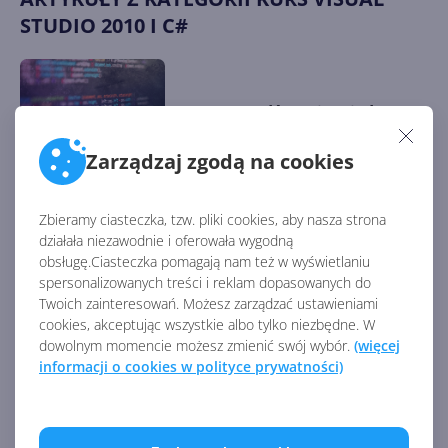
STUDIO 2010 I C#
21. Sprawdź swoją wiedzę
Zarządzaj zgodą na cookies
Zbieramy ciasteczka, tzw. pliki cookies, aby nasza strona
20. Kompilacja i debugowanie
działała niezawodnie i oferowała wygodną
obsługę.Ciasteczka pomagają nam też w wyświetlaniu
spersonalizowanych treści i reklam dopasowanych do
Twoich zainteresowań. Możesz zarządzać ustawieniami
cookies, akceptując wszystkie albo tylko niezbędne. W
dowolnym momencie możesz zmienić swój wybór.
(więcej
19. Zabezpieczamy program
informacji o cookies w polityce prywatności)
przed wyjątkami