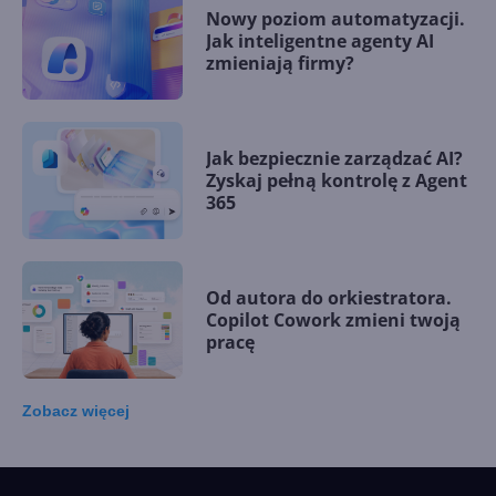
Nowy poziom automatyzacji.
Jak inteligentne agenty AI
zmieniają firmy?
Jak bezpiecznie zarządzać AI?
Zyskaj pełną kontrolę z Agent
365
Od autora do orkiestratora.
Copilot Cowork zmieni twoją
pracę
Zobacz
więcej
15 kamieni milowych w
Microsoft AI. Tak rodziła się
sztuczna inteligencja