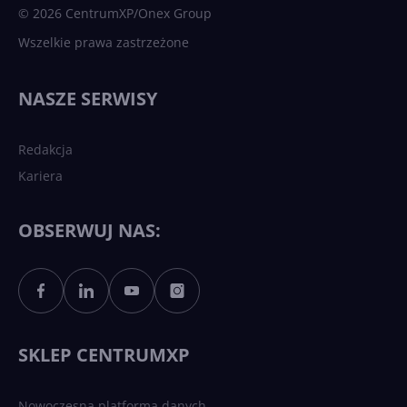
© 2026 CentrumXP/Onex Group
Wszelkie prawa zastrzeżone
Najnowsze trendy w AI. Co
wydarzy się w 2026 roku w
NASZE SERWISY
sztucznej inteligencji?
Redakcja
Kariera
Każdy komputer z Windows
11 to teraz AI PC dzięki
Copilotowi
OBSERWUJ NAS:
Sztuczna inteligencja po
polsku. Dość barier
językowych
SKLEP CENTRUMXP
Nowoczesna platforma danych