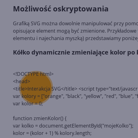
Możliwość oskryptowania
Grafiką SVG można dowolnie manipulować przy pomocy J
opisujące element mogą być zmienione. Przykładowe wy
elementu i najechania myszką) przedstawiamy poniżej
Kółko dynamicznie zmieniające kolor po k
<!DOCTYPE html>
<head>
<title>Interakcja SVG</title> <script type="text/javascr
var kolory = ["orange", "black", "yellow", "red", "blue", "
var kolor = 0;
function zmienKolor() {
var kolko = document.getElementById("mojeKolko");
kolor = (kolor + 1) % kolory.length;