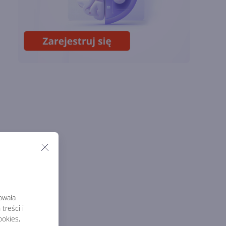
Miliardy z AI i
chmury. Microsoft
ogłasza znakomite
wyniki i
superaplikację
rowała
treści i
okies,