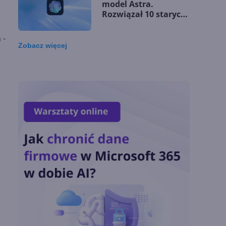
model Astra.
Rozwiązał 10 starych
problemów
matematycznych
 -
Zobacz
więcej
Zatrzęsienie nowości
w Microsoft Teams.
Zmiany z lipca 2026 r.
Lista zmian w
Microsoft 365 Copilot.
Podsumowanie lipca
2026
OpenAI tnie ceny
modeli GPT-5.6.
Odpowiedź na presję
Chin