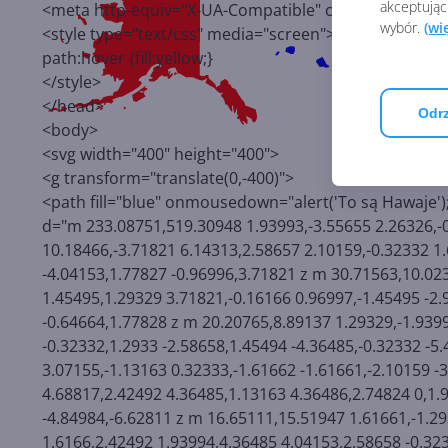
akceptując
<meta http-equiv="X-UA-Compatible" content="IE=9"/
wybór.
(wi
<style type="text/css" media="screen">
path:hover {fill:yellow;}
</style>
</head>
Odrz
<body>
<svg width="400" height="400">
<g transform="translate(0,-400)">
<path fill="blue" onmousedown="alert('To są Hawaje')
d="m 233.08751,519.30948 1.93993,-3.55655 2.26326,-0
10.18466,-3.71821 6.14313,2.58657 2.10159,-0.32332 1.
-4.04153,1.77827 -0.96996,3.71821 z m 30.71563,10.02
1.45495,1.29329 3.71821,-0.16166 0.96997,-1.45495 -2.
-0.64664,1.77828 z m 20.20765,8.89137 1.29329,-1.939
-0.32332,1.2933 -2.58658,1.45494 -4.36485,-0.32332 -5
3.07155,-1.13163 0.32333,-1.61662 -1.61661,-2.10159 -
4.68817,2.42492 4.36485,1.13163 4.36486,2.74824 0,1.
-4.84984,-6.62811 z m 16.65111,15.51947 1.61661,-1.2
1.6166,2.42492 1.93994,4.36485 4.04153,2.58658 -0.323