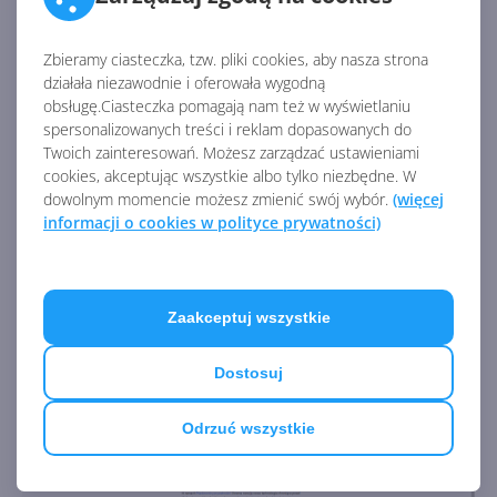
zapewnienia dostępu do treści z ograniczeniami
regionalnymi.
Zbieramy ciasteczka, tzw. pliki cookies, aby nasza strona
działała niezawodnie i oferowała wygodną
4. Wyłącz FLoC
obsługę.Ciasteczka pomagają nam też w wyświetlaniu
spersonalizowanych treści i reklam dopasowanych do
Nasi Czytelnicy mogą pamiętać artykuły o
FLoC
. To
Twoich zainteresowań. Możesz zarządzać ustawieniami
cookies, akceptując wszystkie albo tylko niezbędne. W
kontrowersyjna funkcja Chrome, która, mówiąc
dowolnym momencie możesz zmienić swój wybór.
(więcej
krótko, przeczesuje naszą historię przeglądania, by
informacji o cookies w polityce prywatności)
sprawdzić, z którą dużą grupą użytkowników (tzw.
"kohortą") nasza historia jest najbardziej zbieżna.
Pozwala to reklamodawcom wybierać reklamy dla
tych grup, zamiast korzystać z tradycyjnych plików
Zaakceptuj wszystkie
cookie. Niektórzy obawiają się, że FLoC pozwala firmie
Google zbierać na nasz temat dane, które nie są jej
Dostosuj
wcale potrzebne.
Odrzuć wszystkie