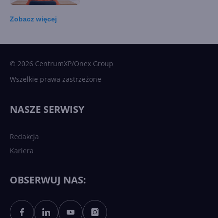
Zobacz
więcej
15 kamieni milowych w
Microsoft AI. Tak rodziła się
sztuczna inteligencja
© 2026 CentrumXP/Onex Group
Wszelkie prawa zastrzeżone
Najnowsze trendy w AI. Co
wydarzy się w 2026 roku w
NASZE SERWISY
sztucznej inteligencji?
Redakcja
Kariera
Każdy komputer z Windows
11 to teraz AI PC dzięki
Copilotowi
OBSERWUJ NAS:
Sztuczna inteligencja po