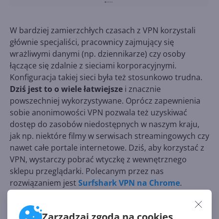
W bardziej zamierzchłych czasach z VPN korzystali
głównie specjaliści, pracownicy zajmujący się
wrażliwymi danymi (np. dziennikarze) czy osoby
łączące się zdalnie z sieciami korporacyjnymi.
Konfiguracja takiej sieci była też stosunkowo trudna.
Dziś jest to o wiele łatwiejsze
i znacznie
powszechniej wykorzystywane. Oprócz zapewnienia
sobie anonimowości VPN pozwala też uzyskiwać
dostęp do zasobów niedostępnych w naszym kraju,
jak np. niektóre filmy w serwisach streamingowych czy
nawet całe portale internetowe. Dziś, aby korzystać z
VPN, wystarczy pobrać wtyczkę z wewnętrznego
sklepu przeglądarki. Polecanym przez nas
rozwiązaniem jest
Surfshark VPN na Chrome
.
Instalujemy go tak samo łatwo, jak każde inne
rozszerzenie z Chrome Web Store. Sprawdzi się ono
Zarządzaj zgodą na cookies
zarówno do naszej anonimizacji w Internecie, jak i