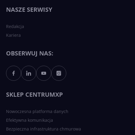
wydarzy się w 2026 roku w
NASZE SERWISY
sztucznej inteligencji?
Redakcja
Kariera
Każdy komputer z Windows
11 to teraz AI PC dzięki
Copilotowi
OBSERWUJ NAS:
Sztuczna inteligencja po
polsku. Dość barier
językowych
SKLEP CENTRUMXP
Nowoczesna platforma danych
Efektywna komunikacja
Bezpieczna infrastruktura chmurowa