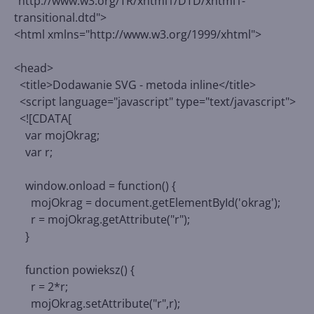
"http://www.w3.org/TR/xhtml1/DTD/xhtml1-
transitional.dtd">
<html xmlns="http://www.w3.org/1999/xhtml">
<head>
<title>Dodawanie SVG - metoda inline</title>
<script language="javascript" type="text/javascript">
<![CDATA[
var mojOkrag;
var r;
window.onload = function() {
mojOkrag = document.getElementById('okrag');
r = mojOkrag.getAttribute("r");
}
function powieksz() {
r = 2*r;
mojOkrag.setAttribute("r",r);