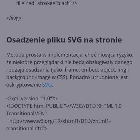
fill="red" stroke="black" />
</svg>
Osadzenie pliku SVG na stronie
Metoda prosta w implementacja, choć niosąca ryzyko,
że niektóre przeglądarki nie będą obsługiwały danego
rodzaju osadzania (jako iframe, embed, object, img i
background-image w CSS). Ponadto utrudnione jest
oskryptowanie
SVG
.
<?xml version="1.0"?>
<!DOCTYPE html PUBLIC "-//W3C//DTD XHTML 1.0
Transitional//EN"
"http://www.w3.org/TR/xhtml1/DTD/xhtml1-
transitional.dtd">