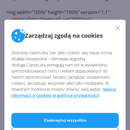
<svg width="100%" height="100%" version="1.1"
xmlns="http://www.w3.org/2000/svg"
xmlns:xlink="http://www.w3.org/1999/xlink"
onclick="akcja(evt)">
Zarządzaj zgodą na cookies
Zbieramy ciasteczka, tzw. pliki cookies, aby nasza strona
<script language="javascript" type="text/javascript">
działała niezawodnie i oferowała wygodną
<![CDATA[
obsługę.Ciasteczka pomagają nam też w wyświetlaniu
spersonalizowanych treści i reklam dopasowanych do
function akcja(evt)
Twoich zainteresowań. Możesz zarządzać ustawieniami
{
cookies, akceptując wszystkie albo tylko niezbędne. W
var mojProst= evt.target;
dowolnym momencie możesz zmienić swój wybór.
(więcej
informacji o cookies w polityce prywatności)
if (mojProst.id != "zielonyProst")
{
alert("Kliknij na prostokącie");
Zaakceptuj wszystkie
document.location.reload();