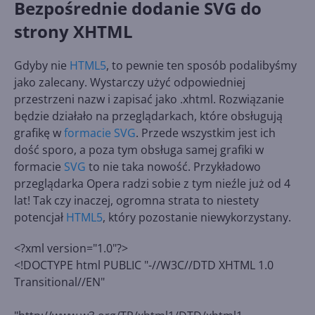
Bezpośrednie dodanie SVG do
strony XHTML
Gdyby nie
HTML5
, to pewnie ten sposób podalibyśmy
jako zalecany. Wystarczy użyć odpowiedniej
przestrzeni nazw i zapisać jako .xhtml. Rozwiązanie
będzie działało na przeglądarkach, które obsługują
grafikę w
formacie SVG
. Przede wszystkim jest ich
dość sporo, a poza tym obsługa samej grafiki w
formacie
SVG
to nie taka nowość. Przykładowo
przeglądarka Opera radzi sobie z tym nieźle już od 4
lat! Tak czy inaczej, ogromna strata to niestety
potencjał
HTML5
, który pozostanie niewykorzystany.
<?xml version="1.0"?>
<!DOCTYPE html PUBLIC "-//W3C//DTD XHTML 1.0
Transitional//EN"