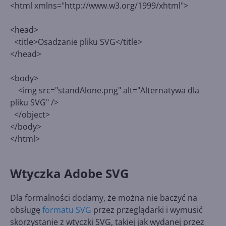
<html xmlns="http://www.w3.org/1999/xhtml">
<head>
<title>Osadzanie pliku SVG</title>
</head>
<body>
<img src="standAlone.png" alt="Alternatywa dla
pliku SVG" />
</object>
</body>
</html>
Wtyczka Adobe SVG
Dla formalności dodamy, że można nie baczyć na
obsługę
formatu SVG
przez przeglądarki i wymusić
skorzystanie z wtyczki SVG, takiej jak wydanej przez