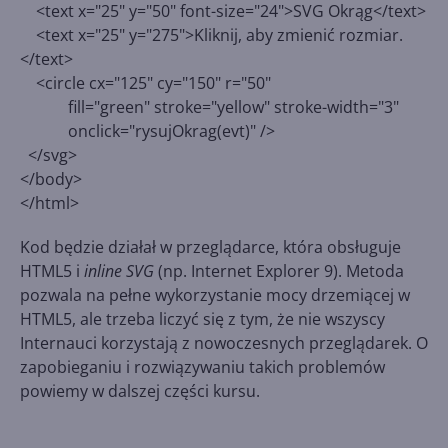
<text x="25" y="50" font-size="24">SVG Okrąg</text>
<text x="25" y="275">Kliknij, aby zmienić rozmiar.
</text>
<circle cx="125" cy="150" r="50"
fill="green" stroke="yellow" stroke-width="3"
onclick="rysujOkrag(evt)" />
</svg>
</body>
</html>
Kod będzie działał w przeglądarce, która obsługuje
HTML5 i
inline SVG
(np. Internet Explorer 9). Metoda
pozwala na pełne wykorzystanie mocy drzemiącej w
HTML5, ale trzeba liczyć się z tym, że nie wszyscy
Internauci korzystają z nowoczesnych przeglądarek. O
zapobieganiu i rozwiązywaniu takich problemów
powiemy w dalszej części kursu.