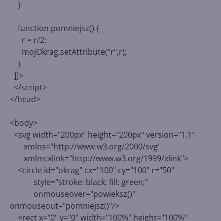
}
function pomniejsz() {
r = r/2;
mojOkrag.setAttribute("r",r);
}
]]>
</script>
</head>
<body>
<svg width="200px" height="200px" version="1.1"
xmlns="http://www.w3.org/2000/svg"
xmlns:xlink="http://www.w3.org/1999/xlink">
<circle id="okrag" cx="100" cy="100" r="50"
style="stroke: black; fill: green;"
onmouseover="powieksz()"
onmouseout="pomniejsz()"/>
<rect x="0" y="0" width="100%" height="100%"