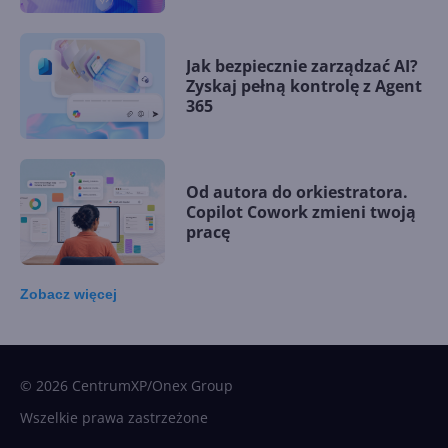
Jak bezpiecznie zarządzać AI?
Zyskaj pełną kontrolę z Agent
365
Od autora do orkiestratora.
Copilot Cowork zmieni twoją
pracę
Zobacz
więcej
15 kamieni milowych w
Microsoft AI. Tak rodziła się
sztuczna inteligencja
© 2026 CentrumXP/Onex Group
Wszelkie prawa zastrzeżone
Najnowsze trendy w AI. Co