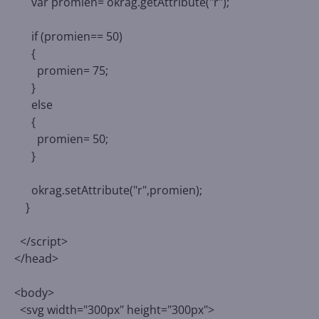
var promien= okrag.getAttribute("r");
if (promien== 50)
{
promien= 75;
}
else
{
promien= 50;
}
okrag.setAttribute("r",promien);
}
</script>
</head>
<body>
<svg width="300px" height="300px">