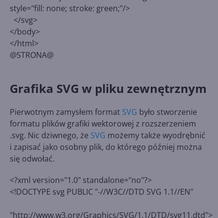
style="fill: none; stroke: green;"/>
</svg>
</body>
</html>
@STRONA@
Grafika SVG w pliku zewnętrznym
Pierwotnym zamysłem format
SVG
było stworzenie
formatu plików grafiki wektorowej z rozszerzeniem
.svg. Nic dziwnego, że
SVG
możemy także wyodrębnić
i zapisać jako osobny plik, do którego później można
się odwołać.
<?xml version="1.0" standalone="no"?>
<!DOCTYPE svg PUBLIC "-//W3C//DTD SVG 1.1//EN"
"http://www.w3.org/Graphics/SVG/1.1/DTD/svg11.dtd">