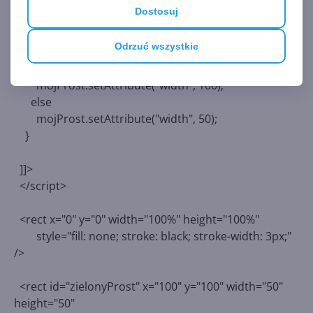
}
Dostosuj
var szer= mojProst.getAttribute("width");
Odrzuć wszystkie
if (szer== 50)
mojProst.setAttribute("width", 100);
else
mojProst.setAttribute("width", 50);
}
]]>
</script>
<rect x="0" y="0" width="100%" height="100%"
style="fill: none; stroke: black; stroke-width: 3px;"
/>
<rect id="zielonyProst" x="100" y="100" width="50"
height="50"