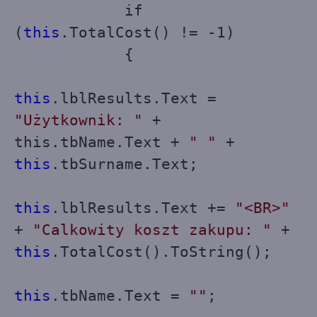
if
(
this
.TotalCost() != -1)
{
this
.lblResults.Text =
"Użytkownik: "
+
this.tbName.Text +
" "
+
this
.tbSurname.Text;
this
.lblResults.Text +=
"<BR>"
+
"Calkowity koszt zakupu: "
+
this
.TotalCost().ToString();
this
.tbName.Text =
""
;