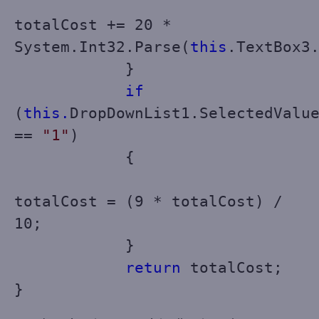
totalCost += 20 *
System.Int32.Parse(
this
.TextBox3
}
if
(
this.
DropDownList1.SelectedValu
==
"1"
)
{
totalCost = (9 * totalCost) /
10;
}
return
totalCost;
}