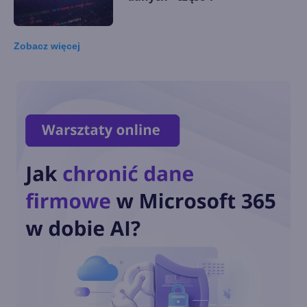
Zobacz
więcej
16. Metody dostępu do
danych - wprowadzenie
15. Tworzenie własnych
kontrolek przez
użytkowników. Cześć 3.
14. Tworzenie własnych
kontrolek przez
użytkowników. Cześć 2.