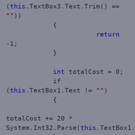
(
this
.TextBox3.Text.Trim() ==
""
))
{
return
-1;
}
int
totalCost = 0;
if
(
this
.TextBox1.Text !=
""
)
{
totalCost += 20 *
System.Int32.Parse(
this
.TextBox1