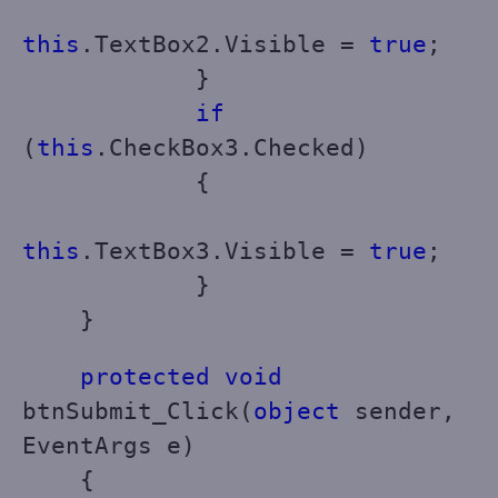
this
.TextBox2.Visible =
true
;
}
if
(
this
.CheckBox3.Checked)
{
this
.TextBox3.Visible =
true
;
}
}
protected void
btnSubmit_Click(
object
sender,
EventArgs e)
{