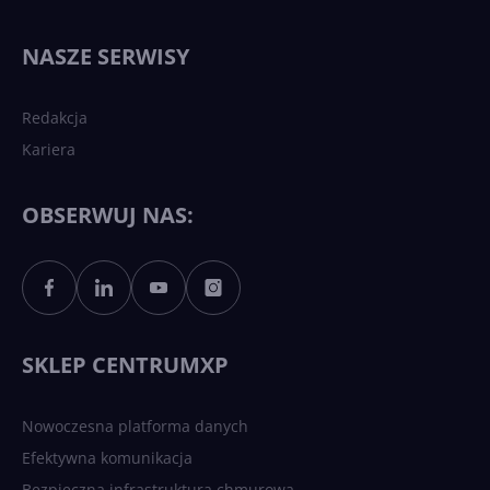
Najnowsze trendy w AI. Co
wydarzy się w 2026 roku w
NASZE SERWISY
sztucznej inteligencji?
Redakcja
Kariera
Każdy komputer z Windows
11 to teraz AI PC dzięki
Copilotowi
OBSERWUJ NAS:
Sztuczna inteligencja po
polsku. Dość barier
językowych
SKLEP CENTRUMXP
Nowoczesna platforma danych
Efektywna komunikacja
Bezpieczna infrastruktura chmurowa