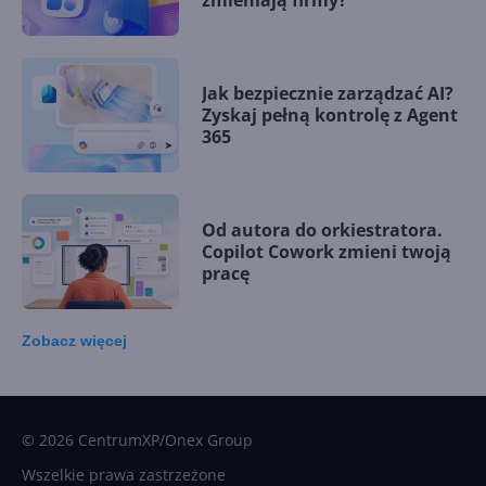
zmieniają firmy?
Jak bezpiecznie zarządzać AI?
Zyskaj pełną kontrolę z Agent
365
Od autora do orkiestratora.
Copilot Cowork zmieni twoją
pracę
Zobacz
więcej
15 kamieni milowych w
Microsoft AI. Tak rodziła się
sztuczna inteligencja
© 2026 CentrumXP/Onex Group
Wszelkie prawa zastrzeżone