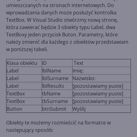
umieszczanych na stronach internetowych. Do
wprowadzania danych może posłużyć kontrolka
TextBox. W Visual Studio stwórzmy nową stronę,
która zawierać będzie 3 obiekty typu Label, dwa
TextBoxy jeden przycisk Buton. Parametry, które
należy zmienić dla każdego z obiektów przedstawiam
w poniższej tabeli.
Klasa obiektu
ID
Text
Label
lblName
Imię:
Label
lblSurname
Nazwisko:
Label
lblResults
[pozostawiamy puste]
TextBox
tbName
[pozostawiamy puste]
TextBox
tbSurname
[pozostawiamy puste]
Button
btnSubmit
Wyślij
Obiekty te możemy rozmieścić na formatce w
następujący sposób: