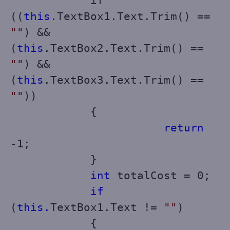
if
((
this
.TextBox1.Text.Trim() ==
""
) &&
(
this
.TextBox2.Text.Trim() ==
""
) &&
(
this
.TextBox3.Text.Trim() ==
""
))
{
return
-1;
}
int
totalCost = 0;
if
(
this.
TextBox1.Text !=
""
)
{