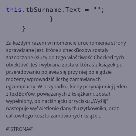
this
.tbSurname.Text =
""
;
}
}
Za każdym razem w momencie uruchomienia strony
sprawdzane jest, które z checkBoxów zostały
zaznaczone (służy do tego właściwość Checked tych
obiektów). Jeśli wybrana została któraś z książek po
przeładowaniu pojawia się przy niej pole gdzie
możemy wprowadzić liczbę zamawianych
egzemplarzy. W przypadku, kiedy przynajmniej jeden
z textBox’ów, powiązanych z książkami, został
wypełniony, po naciśnięciu przycisku „Wyślij"
następuje wyświetlenie danych użytkownika, oraz
całkowitego kosztu zamówionych książek.
@STRONA@