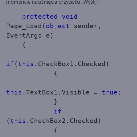
momencie naciśnięcia przycisku „Wyślij".
protected void
Page_Load(
object
sender,
EventArgs e)
{
if
(
this
.CheckBox1.Checked)
{
this
.TextBox1.Visible =
true
;
}
if
(
this
.CheckBox2.Checked)
{