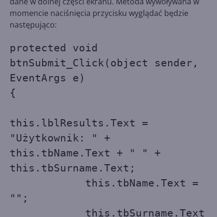
dane w dolnej części ekranu. Metoda wywoływana w
momencie naciśnięcia przycisku wyglądać będzie
następująco:
protected void
btnSubmit_Click(object sender,
EventArgs e)
{
this.lblResults.Text =
"Użytkownik: " +
this.tbName.Text + " " +
this.tbSurname.Text;
this.tbName.Text =
"";
this.tbSurname.Text