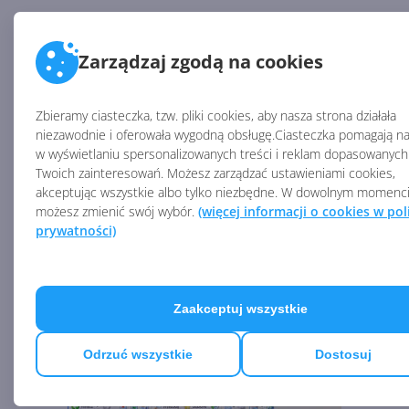
Tak wygląda strona po pierwszym załadowaniu:
Zarządzaj zgodą na cookies
Zbieramy ciasteczka, tzw. pliki cookies, aby nasza strona działała
niezawodnie i oferowała wygodną obsługę.Ciasteczka pomagają n
w wyświetlaniu spersonalizowanych treści i reklam dopasowanych
Twoich zainteresowań. Możesz zarządzać ustawieniami cookies,
akceptując wszystkie albo tylko niezbędne. W dowolnym momenc
możesz zmienić swój wybór.
(więcej informacji o cookies w pol
prywatności)
Po zaznaczeniu wybranych tytułów i kliknięciu
przycisku „wyślij", po przeładowaniu strony pojawią
Zaakceptuj wszystkie
się pola, w których możemy podać liczbę
egzemplarzy:
Odrzuć wszystkie
Dostosuj