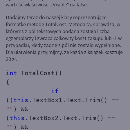
wartość właściwości „Visible" na false.
Dodajmy teraz do naszej klasy reprezentującej
formatkę metodę TotalCost. Metoda ta, sprawdza, w
którymś z pól tekstowych podana została liczba
egzemplarzy i zwraca całkowity koszt zakupu lub -1 w
przypadku, kiedy żadne z pól nie zostało wypełnione.
Dla ułatwienia przyjmijmy, że każda z książek kosztuje
20 zł.
int
TotalCost()
{
if
((
this
.TextBox1.Text.Trim() ==
""
) &&
(
this
.TextBox2.Text.Trim() ==
""
) &&