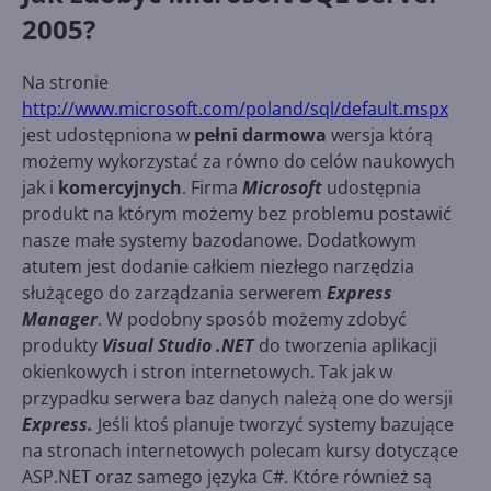
2005?
Na stronie
http://www.microsoft.com/poland/sql/default.mspx
jest udostępniona w
pełni darmowa
wersja którą
możemy wykorzystać za równo do celów naukowych
jak i
komercyjnych
. Firma
Microsoft
udostępnia
produkt na którym możemy bez problemu postawić
nasze małe systemy bazodanowe. Dodatkowym
atutem jest dodanie całkiem niezłego narzędzia
służącego do zarządzania serwerem
Express
Manager
. W podobny sposób możemy zdobyć
produkty
Visual Studio .NET
do tworzenia aplikacji
okienkowych i stron internetowych. Tak jak w
przypadku serwera baz danych należą one do wersji
Express.
Jeśli ktoś planuje tworzyć systemy bazujące
na stronach internetowych polecam kursy dotyczące
ASP.NET oraz samego języka C#. Które również są