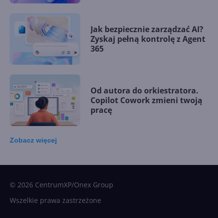
Jak bezpiecznie zarządzać AI?
Zyskaj pełną kontrolę z Agent
365
Od autora do orkiestratora.
Copilot Cowork zmieni twoją
pracę
Zobacz
więcej
15 kamieni milowych w
Microsoft AI. Tak rodziła się
sztuczna inteligencja
© 2026 CentrumXP/Onex Group
Wszelkie prawa zastrzeżone
Najnowsze trendy w AI. Co