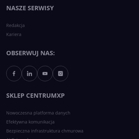
wydarzy się w 2026 roku w
NASZE SERWISY
sztucznej inteligencji?
Redakcja
Kariera
Każdy komputer z Windows
11 to teraz AI PC dzięki
Copilotowi
OBSERWUJ NAS:
Sztuczna inteligencja po
polsku. Dość barier
językowych
SKLEP CENTRUMXP
Nowoczesna platforma danych
Efektywna komunikacja
Bezpieczna infrastruktura chmurowa