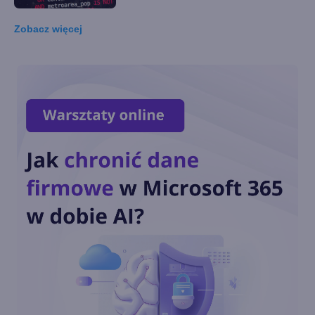
Zobacz
więcej
16. Transakcje
15. Nowości w "Data Control
Language", czyli parę słów o
schematach
14. Praca z podzapytańami,
tabelami tymczasowymi i
zmiennymi tabelarycznymi