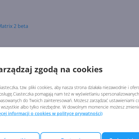
atrix 2 beta
rze
arządzaj zgodą na cookies
i skórki
blonów
asteczka, tzw. pliki cookies, aby nasza strona działała niezawodnie i ofe
CSS
sługę.Ciasteczka pomagają nam też w wyświetlaniu spersonalizowanych 
ać?
asowanych do Twoich zainteresowań. Możesz zarządzać ustawieniami co
 wszystkie albo tylko niezbędne. W dowolnym momencie możesz zmieni
b?
ęcej informacji o cookies w polityce prywatności)
akietów