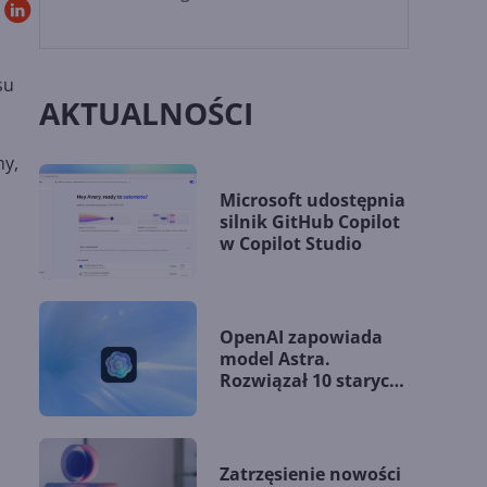
su
AKTUALNOŚCI
my,
Microsoft udostępnia
silnik GitHub Copilot
w Copilot Studio
OpenAI zapowiada
model Astra.
Rozwiązał 10 starych
problemów
matematycznych
Zatrzęsienie nowości