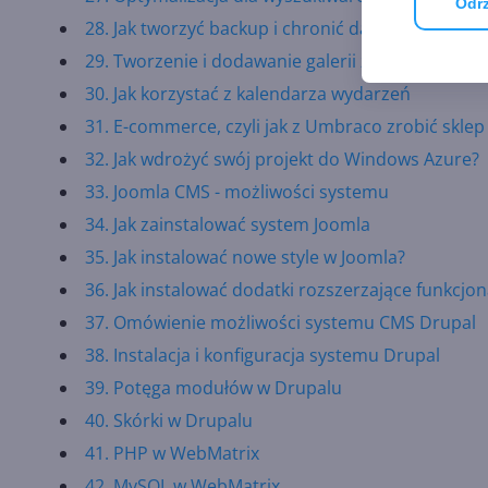
Odrz
28. Jak tworzyć backup i chronić dane przed utra
29. Tworzenie i dodawanie galerii zdjęć na stroni
30. Jak korzystać z kalendarza wydarzeń
31. E-commerce, czyli jak z Umbraco zrobić sklep
32. Jak wdrożyć swój projekt do Windows Azure?
33. Joomla CMS - możliwości systemu
34. Jak zainstalować system Joomla
35. Jak instalować nowe style w Joomla?
36. Jak instalować dodatki rozszerzające funkcjo
37. Omówienie możliwości systemu CMS Drupal
38. Instalacja i konfiguracja systemu Drupal
39. Potęga modułów w Drupalu
40. Skórki w Drupalu
41. PHP w WebMatrix
42. MySQL w WebMatrix