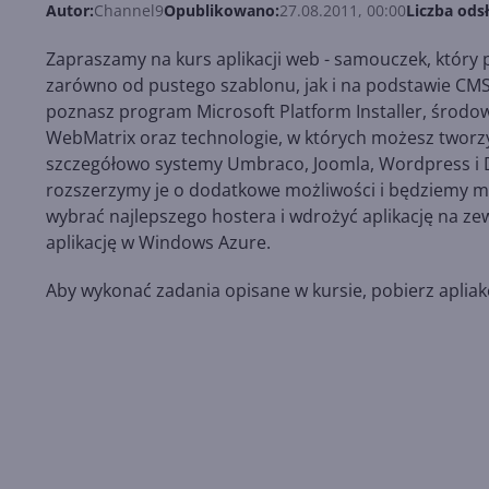
Autor:
Channel9
Opublikowano:
27.08.2011, 00:00
Liczba ods
Zapraszamy na kurs aplikacji web - samouczek, który
zarówno od pustego szablonu, jak i na podstawie CM
poznasz program Microsoft Platform Installer, środo
WebMatrix oraz technologie, w których możesz tworz
szczegółowo systemy Umbraco, Joomla, Wordpress i Dr
rozszerzymy je o dodatkowe możliwości i będziemy mo
wybrać najlepszego hostera i wdrożyć aplikację na z
aplikację w Windows Azure.
Aby wykonać zadania opisane w kursie, pobierz apliak