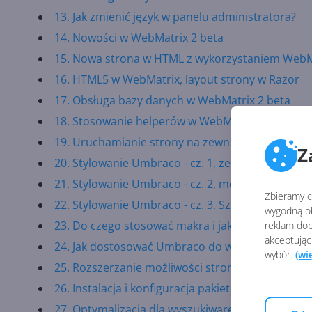
13. Jak zmienić język w panelu administratora?
14. Nowości w WebMatrix 2 beta
15. Nowa strona w HTML z wykorzystaniem WebM
16. HTML5 w WebMatrix, layout strony w Razor
17. Obsługa bazy danych w WebMatrix 2 beta
18. Stosowanie helperów w WebMatrix 2 beta
19. Uruchamianie strony na zewnętrznym serwe
Z
20. Stylowanie Umbraco - cz. 1, zestawy startowe 
21. Stylowanie Umbraco - cz. 2, modyfikacja sza
Zbieramy ci
22. Stylowanie Umbraco - cz. 3, Szablony HTML i 
wygodną ob
23. Do czego stosować makra i jak z nich korzyst
reklam dop
akceptując
24. Jak dostosować Umbraco do własnych potrze
wybór.
(wi
25. Rozszerzanie możliwości strony za pomocą p
26. Instalacja i konfiguracja pakietów
27. Optymalizacja dla wyszukiwarek