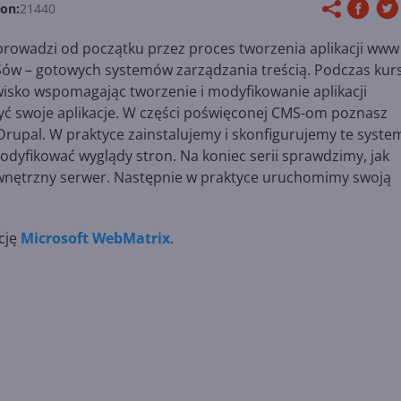
łon:
21440
 prowadzi od początku przez proces tworzenia aplikacji www
Sów – gotowych systemów zarządzania treścią. Podczas kur
wisko wspomagając tworzenie i modyfikowanie aplikacji
yć swoje aplikacje. W części poświęconej CMS-om poznasz
upal. W praktyce zainstalujemy i skonfigurujemy te syste
dyfikować wyglądy stron. Na koniec serii sprawdzimy, jak
ewnętrzny serwer. Następnie w praktyce uruchomimy swoją
cję
Microsoft WebMatrix
.