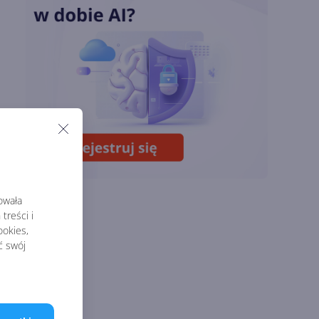
Sztuczna inteligencja
wspiera odkrycia
naukowe. OpenAI
startuje z nowym
programem
Lipcowa aktualizacja
Copilota w Excelu.
Duże zmiany dzięki
GPT i Claude Opus
rowała
treści i
okies,
ć swój