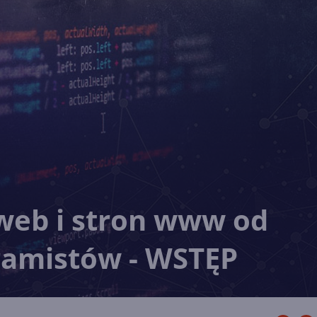
i web i stron www od
ramistów - WSTĘP