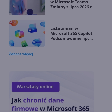
w Microsoft Teams.
Zmiany z lipca 2026 r.
Lista zmian w
Microsoft 365 Copilot.
Podsumowanie lipca
2026
Zobacz
więcej
OpenAI tnie ceny
modeli GPT-5.6.
Odpowiedź na presję
Chin
Miliardy z AI i
chmury. Microsoft
ogłasza znakomite
wyniki i
superaplikację