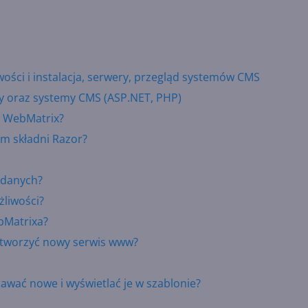
wości i instalacja, serwery, przegląd systemów CMS
y oraz systemy CMS (ASP.NET, PHP)
 w WebMatrix?
em składni Razor?
 danych?
żliwości?
bMatrixa?
 utworzyć nowy serwis www?
awać nowe i wyświetlać je w szablonie?