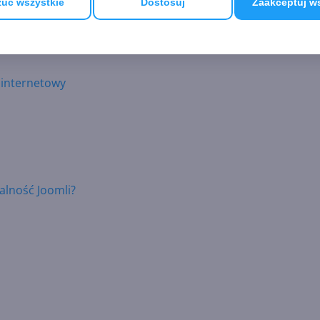
uć wszystkie
Dostosuj
Zaakceptuj w
tą
e
 internetowy
nalność Joomli?