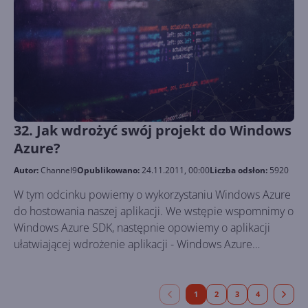
32. Jak wdrożyć swój projekt do Windows
Azure?
Autor:
Channel9
Opublikowano:
24.11.2011, 00:00
Liczba odsłon:
5920
W tym odcinku powiemy o wykorzystaniu Windows Azure
do hostowania naszej aplikacji. We wstępie wspomnimy o
Windows Azure SDK, następnie opowiemy o aplikacji
ułatwiającej wdrożenie aplikacji - Windows Azure
Accelerator for Umbraco. W praktyce pokażemy, jak
wdrożyć projekt do chmury.
1
2
3
4