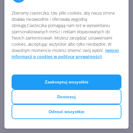
Autor:
Channel9
Opublikowano:
13.12.2011, 00:00
Liczba odsłon:
12362
Ten odcinek jest poświęcony omówieniu systemu CMS
Zbieramy ciasteczka, tzw. pliki cookies, aby nasza strona
Drupal. Pokażemy możliwości tego systemu, jego wady i
działała niezawodnie i oferowała wygodną
zalety, a także konfiguracji.
obsługę.Ciasteczka pomagają nam też w wyświetlaniu
spersonalizowanych treści i reklam dopasowanych do
Twoich zainteresowań. Możesz zarządzać ustawieniami
cookies, akceptując wszystkie albo tylko niezbędne. W
dowolnym momencie możesz zmienić swój wybór.
(więcej
informacji o cookies w polityce prywatności)
Zaakceptuj wszystkie
Dostosuj
36. Jak instalować dodatki rozszerzające
Odrzuć wszystkie
funkcjonalność Joomli?
Autor:
Channel9
Opublikowano:
8.12.2011, 00:00
Liczba odsłon:
6136