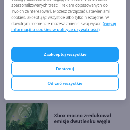
Zaproszenia do znajomych
spersonalizowanych treści i reklam dopasowanych do
wróciły w listopadowej
Twoich zainteresowań. Możesz zarządzać ustawieniami
aktualizacji Xboksa
cookies, akceptując wszystkie albo tylko niezbędne. W
dowolnym momencie możesz zmienić swój wybór.
(więcej
informacji o cookies w polityce prywatności)
Nowy Bezprzewodowy zestaw
słuchawkowy Xbox z Dolby
Atmos
Zaakceptuj wszystkie
Dostosuj
Usługi Xbox z problemami.
Microsoft potwierdza kłopoty
Odrzuć wszystkie
z rozgrywką online
Xbox mocno zredukował
emisje dwutlenku węgla