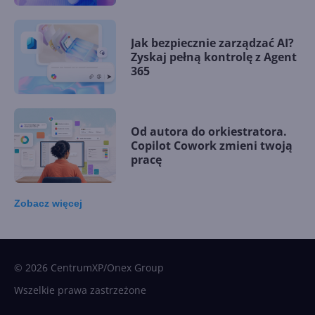
Jak bezpiecznie zarządzać AI?
Zyskaj pełną kontrolę z Agent
365
Od autora do orkiestratora.
Copilot Cowork zmieni twoją
pracę
Zobacz
więcej
15 kamieni milowych w
Microsoft AI. Tak rodziła się
sztuczna inteligencja
© 2026 CentrumXP/Onex Group
Wszelkie prawa zastrzeżone
Najnowsze trendy w AI. Co