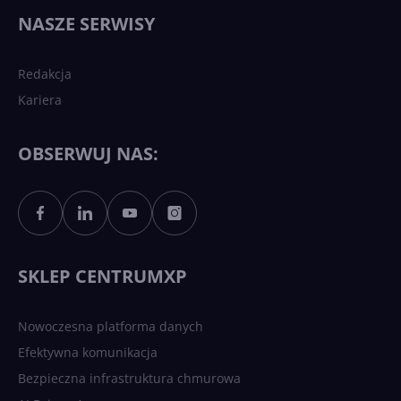
wydarzy się w 2026 roku w
NASZE SERWISY
sztucznej inteligencji?
Redakcja
Kariera
Każdy komputer z Windows
11 to teraz AI PC dzięki
Copilotowi
OBSERWUJ NAS:
Sztuczna inteligencja po
polsku. Dość barier
językowych
SKLEP CENTRUMXP
Nowoczesna platforma danych
Efektywna komunikacja
Bezpieczna infrastruktura chmurowa