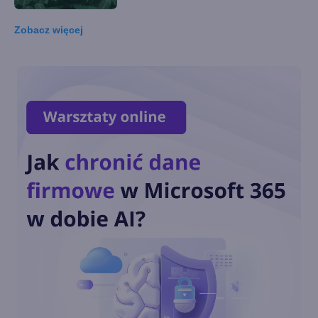
Zobacz
więcej
Kolejne zwolnienia w dziale
Xbox - aż 650 pracowników
Xbox na Gamescom 2024 -
znamy już szczegóły
Larry Hryb w Unity, szef
marketingu Xbox w Roblox
Microsoft zamyka studia