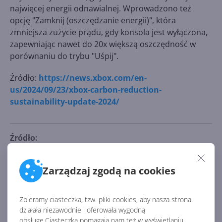
najwięcej energii odnawialnej. Wprowadzono też
opcję "Zamknij (oszczędzanie energii)", która
zmniejsza zużycie prądu, gdy konsola jest wyłączona,
zapewniając nawet do 20x większą oszczędność w
porównaniu do trybu "Uśpij".
Źródło:
https://news.xbox.com/en-
us/2024/09/23/xbox-carbon-reduction-
sustainability-update-2024/
Źródło:
https://news.xbox.com/en-us/2024/09/23/xbox-
carbon-reduction-sustainability-update-2024/
Zarządzaj zgodą na cookies
AKTUALNOŚCI Z KATEGORII XBOX
Zbieramy ciasteczka, tzw. pliki cookies, aby nasza strona
działała niezawodnie i oferowała wygodną
obsługę.Ciasteczka pomagają nam też w wyświetlaniu