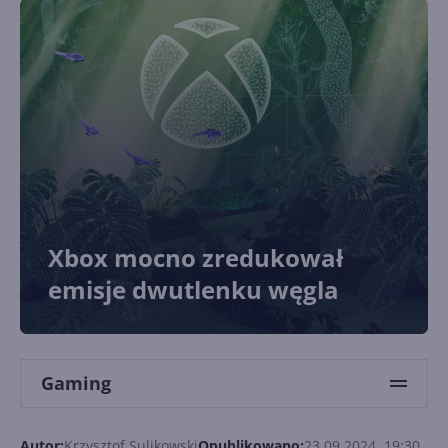
Xbox mocno zredukował
emisje dwutlenku węgla
Gaming
Autor:
Krzysztof Sulikowski
Opublikowano:
23.09.2024, 19:30