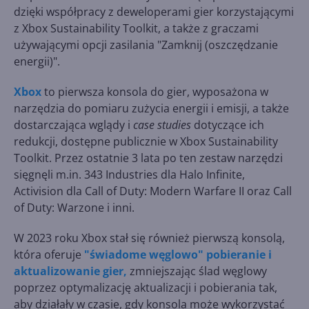
dzięki współpracy z deweloperami gier korzystającymi
z Xbox Sustainability Toolkit, a także z graczami
używającymi opcji zasilania "Zamknij (oszczędzanie
energii)".
Xbox
to pierwsza konsola do gier, wyposażona w
narzędzia do pomiaru zużycia energii i emisji, a także
dostarczająca wglądy i
case studies
dotyczące ich
redukcji, dostępne publicznie w Xbox Sustainability
Toolkit. Przez ostatnie 3 lata po ten zestaw narzędzi
sięgnęli m.in. 343 Industries dla Halo Infinite,
Activision dla Call of Duty: Modern Warfare II oraz Call
of Duty: Warzone i inni.
W 2023 roku Xbox stał się również pierwszą konsolą,
która oferuje
"świadome węglowo" pobieranie i
aktualizowanie gier,
zmniejszając ślad węglowy
poprzez optymalizację aktualizacji i pobierania tak,
aby działały w czasie, gdy konsola może wykorzystać