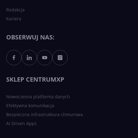
Redakcja
Kariera
Każdy komputer z Windows
11 to teraz AI PC dzięki
Copilotowi
OBSERWUJ NAS:
Sztuczna inteligencja po
polsku. Dość barier
językowych
SKLEP CENTRUMXP
Nowoczesna platforma danych
Efektywna komunikacja
Bezpieczna infrastruktura chmurowa
AI Driven Apps