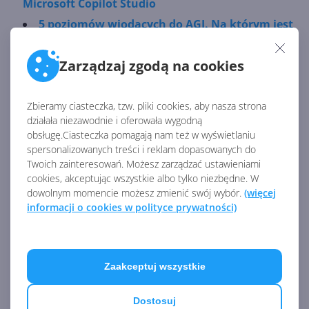
Microsoft Copilot Studio
5 poziomów wiodących do AGI. Na którym jest
teraz OpenAI?
Zarządzaj zgodą na cookies
Agenty Copilota wspomagają produktywność
w Teams
Zbieramy ciasteczka, tzw. pliki cookies, aby nasza strona
działała niezawodnie i oferowała wygodną
obsługę.Ciasteczka pomagają nam też w wyświetlaniu
Źródło:
spersonalizowanych treści i reklam dopasowanych do
https://news.xbox.com/en-us/2024/11/04/support-
Twoich zainteresowań. Możesz zarządzać ustawieniami
virtual-agent-is-here-to-help-for-xbox-insiders-today/
cookies, akceptując wszystkie albo tylko niezbędne. W
dowolnym momencie możesz zmienić swój wybór.
(więcej
informacji o cookies w polityce prywatności)
AKTUALNOŚCI Z KATEGORII USŁUGI
XBOX
Zaakceptuj wszystkie
Xbox Cloud Gaming pozwala
streamować własne gry
Dostosuj