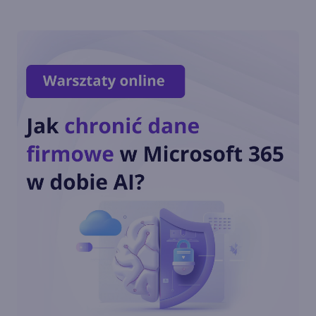
Wirtualny agent AI jako nowa
pomoc techniczna Xboksa
Nowa strona główna aplikacji
Xbox na Windows
Call of Duty: Black Ops 6 od
dnia premiery w Xbox Game
Pass
Zagramy w posiadane gry w
ramach Xbox Cloud Gaming