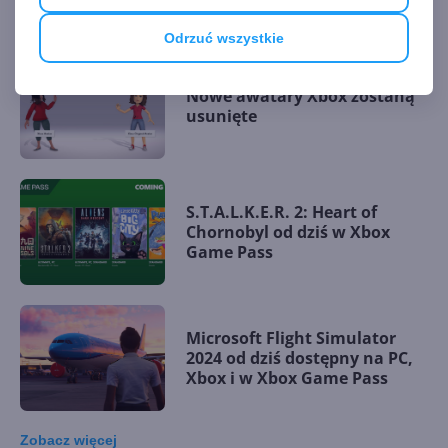
Odrzuć wszystkie
Nowe awatary Xbox zostaną
usunięte
S.T.A.L.K.E.R. 2: Heart of
Chornobyl od dziś w Xbox
Game Pass
Microsoft Flight Simulator
2024 od dziś dostępny na PC,
Xbox i w Xbox Game Pass
Zobacz
więcej