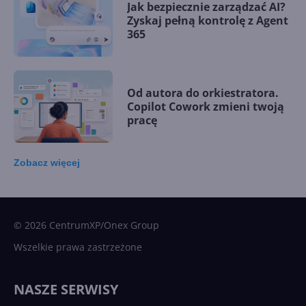
Jak bezpiecznie zarządzać AI?
Zyskaj pełną kontrolę z Agent
365
Od autora do orkiestratora.
Copilot Cowork zmieni twoją
pracę
Zobacz
więcej
15 kamieni milowych w
Microsoft AI. Tak rodziła się
sztuczna inteligencja
© 2026 CentrumXP/Onex Group
Wszelkie prawa zastrzeżone
Najnowsze trendy w AI. Co
wydarzy się w 2026 roku w
NASZE SERWISY
sztucznej inteligencji?