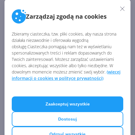
aplikacji Office trwa dłużej, bowiem system operacyjny
musi wygenerować kod zoptymalizowany dla
procesora Apple Silicon. Kolejne uruchomienia będą
Zarządzaj zgodą na cookies
już szybkie.
Zbieramy ciasteczka, tzw. pliki cookies, aby nasza strona
działała niezawodnie i oferowała wygodną
Źródło:
obsługę.Ciasteczka pomagają nam też w wyświetlaniu
https://support.microsoft.com/en-
spersonalizowanych treści i reklam dopasowanych do
us/office/microsoft-365-and-office-2019-support-for-
Twoich zainteresowań. Możesz zarządzać ustawieniami
apple-silicon-c55b603e-14a6-4b69-bdc0-
cookies, akceptując wszystkie albo tylko niezbędne. W
dowolnym momencie możesz zmienić swój wybór.
(więcej
2bb4c9a36834?ui=en-us&rs=en-us&ad=us
AKTUALNOŚCI Z KATEGORII OFFICE 2019
informacji o cookies w polityce prywatności)
Dziś koniec wsparcia dla
Office 2016, Office 2019 i
Zaakceptuj wszystkie
Windows 10
Dostosuj
Odrzuć wszystkie