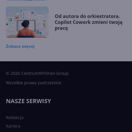
Od autora do orkiestratora.
Copilot Cowork zmieni twoją
pracę
Zobacz
więcej
15 kamieni milowych w
Microsoft AI. Tak rodziła się
sztuczna inteligencja
© 2026 CentrumXP/Onex Group
Wszelkie prawa zastrzeżone
Najnowsze trendy w AI. Co
wydarzy się w 2026 roku w
NASZE SERWISY
sztucznej inteligencji?
Redakcja
Kariera
Każdy komputer z Windows