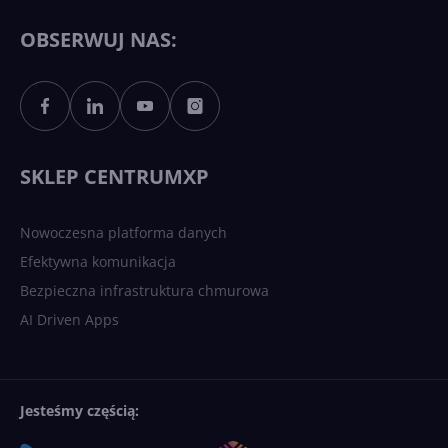
11 to teraz AI PC dzięki
Copilotowi
OBSERWUJ NAS:
Sztuczna inteligencja po
polsku. Dość barier
językowych
SKLEP CENTRUMXP
Nowoczesna platforma danych
Efektywna komunikacja
Bezpieczna infrastruktura chmurowa
AI Driven Apps
Jesteśmy częścią: