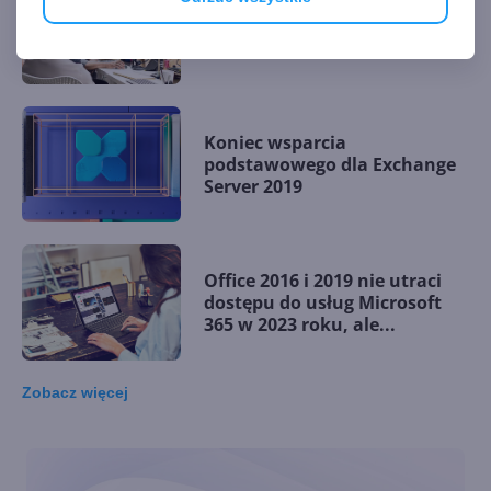
Koniec wsparcia dla Office
2019 i 2016 oficjalnie
zapowiedziany
Koniec wsparcia
podstawowego dla Exchange
Server 2019
Office 2016 i 2019 nie utraci
dostępu do usług Microsoft
365 w 2023 roku, ale...
Zobacz
więcej
Jak użytkownicy chcą
rozwijać OneNote?