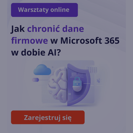
Y2K22 bug: nowy rok zaczął
się od problemów z Exchange
Server
Aplikacje Office od dziś
dostępne dla komputerów
Mac z M1
Wiemy już, jak Microsoft 365 i
Office 2019 będą działać na
Apple Silicon