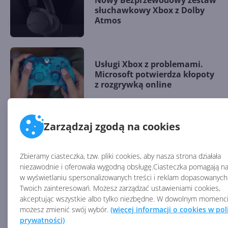
Nowy Bezprzewodowy zestaw
słuchawkowy Xbox z Dolby
Atmos
Usługi Xbox z problemami.
Microsoft potwierdza kłopoty
z rozgrywką online
Zarządzaj zgodą na cookies
Xbox mocno zredukował
emisje dwutlenku węgla
Zbieramy ciasteczka, tzw. pliki cookies, aby nasza strona działała
niezawodnie i oferowała wygodną obsługę.Ciasteczka pomagają n
w wyświetlaniu spersonalizowanych treści i reklam dopasowanych
Zobacz
więcej
Twoich zainteresowań. Możesz zarządzać ustawieniami cookies,
Kolejne zwolnienia w dziale
akceptując wszystkie albo tylko niezbędne. W dowolnym momenc
Xbox - aż 650 pracowników
możesz zmienić swój wybór.
(więcej informacji o cookies w pol
prywatności)