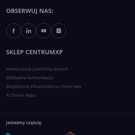
11 to teraz AI PC dzięki
Copilotowi
OBSERWUJ NAS:
Sztuczna inteligencja po
polsku. Dość barier
językowych
SKLEP CENTRUMXP
Nowoczesna platforma danych
Efektywna komunikacja
Bezpieczna infrastruktura chmurowa
AI Driven Apps
Jesteśmy częścią: