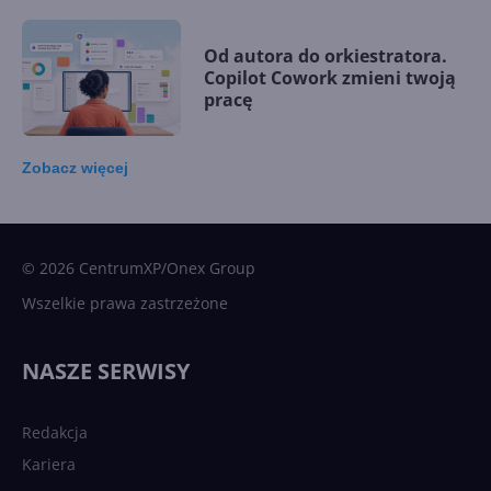
Od autora do orkiestratora.
Copilot Cowork zmieni twoją
pracę
Zobacz
więcej
15 kamieni milowych w
Microsoft AI. Tak rodziła się
sztuczna inteligencja
© 2026 CentrumXP/Onex Group
Wszelkie prawa zastrzeżone
Najnowsze trendy w AI. Co
wydarzy się w 2026 roku w
NASZE SERWISY
sztucznej inteligencji?
Redakcja
Kariera
Każdy komputer z Windows