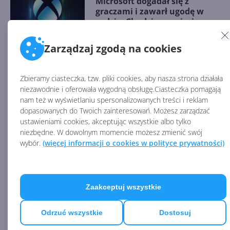
Microsoft dogadał się z
graczami i zawarł ugodę w
sądzie. Chodzi o przejęcie
Activision Blizzard
Zarządzaj zgodą na cookies
Microsoft zakłada nowe
studio "Halo Studios" i
Zbieramy ciasteczka, tzw. pliki cookies, aby nasza strona działała
porzuca silnik Slipspace
niezawodnie i oferowała wygodną obsługę.Ciasteczka pomagają
nam też w wyświetlaniu spersonalizowanych treści i reklam
dopasowanych do Twoich zainteresowań. Możesz zarządzać
ustawieniami cookies, akceptując wszystkie albo tylko
Darmowe gry na Epic Game
niezbędne. W dowolnym momencie możesz zmienić swój
Store również na Androidzie i
wybór.
(więcej informacji o cookies w polityce prywatności)
iOS
Zaakceptuj wszystkie
Windows 11 znowu drugi.
Dziesiątka odzyskała
Odrzuć wszystkie
Dostosuj
prowadzenie na Steam