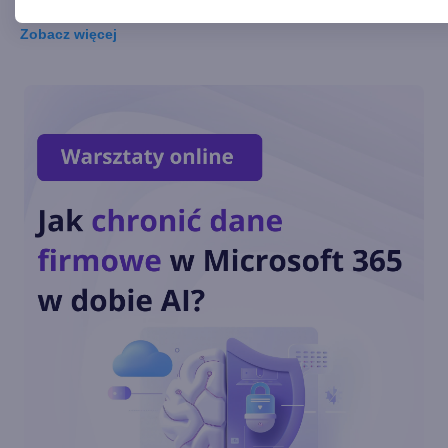
Zobacz
więcej
Stworzył Doom’a na
komputery kwantowe. Nie
powstał jeszcze komputer,
który będzie w stanie go
uruchomić
GeForce NOW ma już 2000 gier
w chmurze
To już koniec targów E3
Lenovo Legion Go - rywal