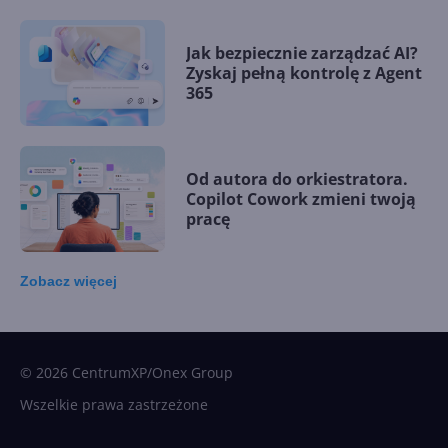
Jak bezpiecznie zarządzać AI?
Zyskaj pełną kontrolę z Agent
365
Od autora do orkiestratora.
Copilot Cowork zmieni twoją
pracę
Zobacz
więcej
15 kamieni milowych w
Microsoft AI. Tak rodziła się
sztuczna inteligencja
© 2026 CentrumXP/Onex Group
Wszelkie prawa zastrzeżone
Najnowsze trendy w AI. Co