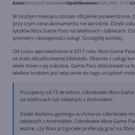
Autor:
Krzysztof Sulikowski
Opublikowano:
4.08.2020, 21:03
Li
W zeszłym miesiącu zostało oficjalnie potwierdzone, 
przy czym cena abonamentu nie wzrośnie. Dzięki usł
tytułów Xbox Game Pass na telefonach i tabletach. Dz
premiery i dostępności usługi. Szczegóły poniżej.
Od czasu wprowadzenia w 2017 roku Xbox Game Pass pr
ze stale aktualizowanej biblioteki. Obecnie z usługi 
wiele mówi o jej sukcesie. Game Pass debiutował na 
wielkim krokiem jest włączenie do tego urządzeń mo
Począwszy od 15 września, członkowie Xbox Game 
na telefonach lub tabletach z Androidem.
Dzięki dodaniu gamingu w chmurze członkowie mo
tabletach z Androidem. Członkowie Xbox Game Pass
ważne, czy Wasi przyjaciele preferują grać na Xbo