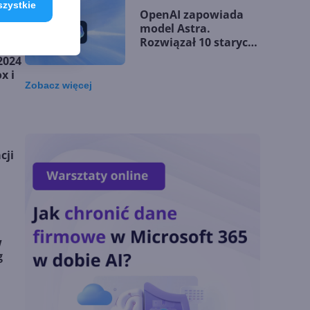
szystkie
OpenAI zapowiada
model Astra.
Rozwiązał 10 starych
problemów
2024
matematycznych
x i
Zobacz
więcej
Zatrzęsienie nowości
w Microsoft Teams.
Zmiany z lipca 2026 r.
cji
Lista zmian w
Microsoft 365 Copilot.
Podsumowanie lipca
2026
w
g
OpenAI tnie ceny
modeli GPT-5.6.
Odpowiedź na presję