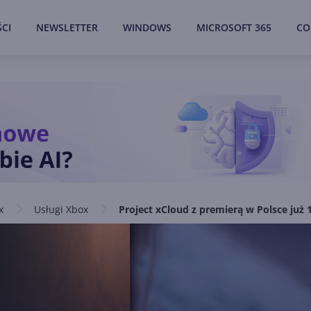
CI
NEWSLETTER
WINDOWS
MICROSOFT 365
CO
x
Usługi Xbox
Project xCloud z premierą w Polsce już 