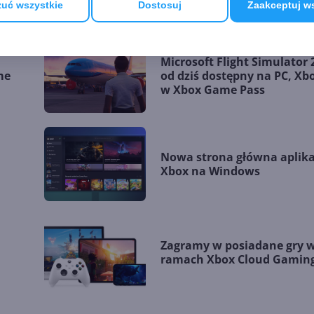
uć wszystkie
Dostosuj
Zaakceptuj w
Microsoft Flight Simulator 
me
od dziś dostępny na PC, Xbo
w Xbox Game Pass
Nowa strona główna aplika
Xbox na Windows
Zagramy w posiadane gry 
ramach Xbox Cloud Gamin