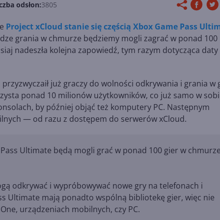
czba odsłon:
3805
że
Project xCloud stanie się częścią Xbox Game Pass Ulti
udze grania w chmurze będziemy mogli zagrać w ponad 100
isiaj nadeszła kolejna zapowiedź, tym razym dotycząca daty
zyzwyczaił już graczy do wolności odkrywania i grania w 
korzysta ponad 10 milionów użytkowników, co już samo w sob
konsolach, by później objąć też komputery PC. Następnym
bilnych — od razu z dostępem do serwerów xCloud.
Pass Ultimate będą mogli grać w ponad 100 gier w chmurz
gą odkrywać i wypróbowywać nowe gry na telefonach i
 Ultimate mają ponadto wspólną bibliotekę gier, więc nie
x One, urządzeniach mobilnych, czy PC.