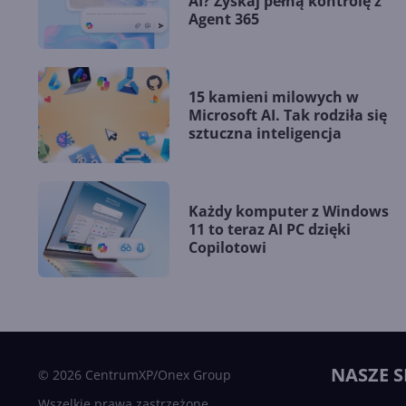
AI? Zyskaj pełną kontrolę z
Agent 365
15 kamieni milowych w
Microsoft AI. Tak rodziła się
sztuczna inteligencja
Każdy komputer z Windows
11 to teraz AI PC dzięki
Copilotowi
NASZE S
© 2026 CentrumXP/Onex Group
Wszelkie prawa zastrzeżone