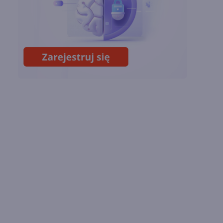
Chin
Miliardy z AI i
chmury. Microsoft
ogłasza znakomite
wyniki i
superaplikację