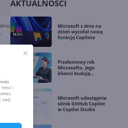
AKTUALNOŚCI
 dniu
Microsoft z dnia na
dzień wycofał nową
,
funkcję Copilota
,
Przełomowy rok
Microsoftu. Jego
klienci budują
przewagę dzięki AI
rowała
treści i
okies,
Microsoft udostępnia
ć swój
silnik GitHub Copilot
w Copilot Studio
ną