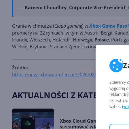
— Kareem Choudhry, Corporate Vice President, P
Granie w chmurze (
Cloud gaming
) w
Xbox Game Pass 
premiery na 22 rynkach, w tym w Austrii, Belgii, Kanad
Irlandii, Włoszech, Holandii, Norwegii,
Polsce
, Portuga
Wielkiej Brytanii i Stanach Zjednoczonych.
Z
Źródło:
https://news.xbox.com/en-us/2020/08/04/xbox-game-
Zbieramy ci
wygodną ob
AKTUALNOŚCI Z KATEGORII 
reklam dop
akceptując
wybór.
(wi
Xbox Cloud Gaming pozwala
streamować własne gry