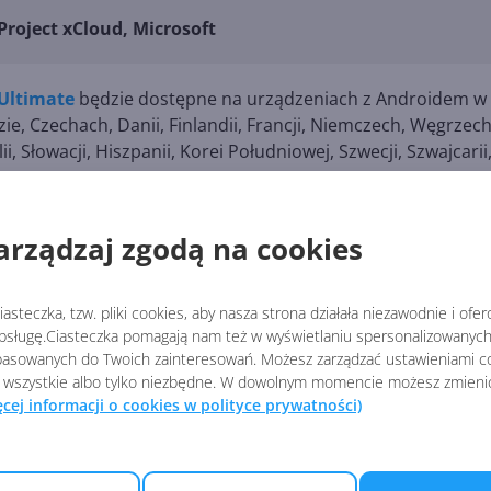
roject xCloud, Microsoft
Ultimate
będzie dostępne na urządzeniach z Androidem w
zie, Czechach, Danii, Finlandii, Francji, Niemczech, Węgrzech
lii, Słowacji, Hiszpanii, Korei Południowej, Szwecji, Szwajcarii
arządzaj zgodą na cookies
pass-ultimate-cloud-gaming-on-september-15/
asteczka, tzw. pliki cookies, aby nasza strona działała niezawodnie i ofe
sługę.Ciasteczka pomagają nam też w wyświetlaniu spersonalizowanych 
USŁUGI XBOX
asowanych do Twoich zainteresowań. Możesz zarządzać ustawieniami co
 wszystkie albo tylko niezbędne. W dowolnym momencie możesz zmieni
ęcej informacji o cookies w polityce prywatności)
Nowe awatary Xbox zosta
usunięte