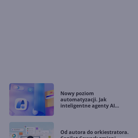
Nowy poziom
automatyzacji. Jak
inteligentne agenty AI
zmieniają firmy?
Od autora do orkiestratora.