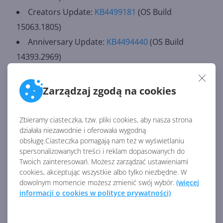
Creators Update:
KB4499181
(OS Build
15063.1805)
Anniversary Update:
KB4494440
(OS Build
14393.2969)
Wersja początkowa 1507:
KB4499154
(OS Build
10240.18215)
Zarządzaj zgodą na cookies
Tego samego dnia aktualizacje zbiorcze dotarły też do
Zbieramy ciasteczka, tzw. pliki cookies, aby nasza strona
Windows 10 Insider Preview (May 2019 Update),
działała niezawodnie i oferowała wygodną
Windows 7, Windows 8.1 i Windows Server 2008/2012.
obsługę.Ciasteczka pomagają nam też w wyświetlaniu
Nic jednak nie wskazuje, by problem pojawiał się i w
spersonalizowanych treści i reklam dopasowanych do
Twoich zainteresowań. Możesz zarządzać ustawieniami
tych systemach.
cookies, akceptując wszystkie albo tylko niezbędne. W
dowolnym momencie możesz zmienić swój wybór.
(więcej
informacji o cookies w polityce prywatności)
Źródło:
https://support.microsoft.com/pl-