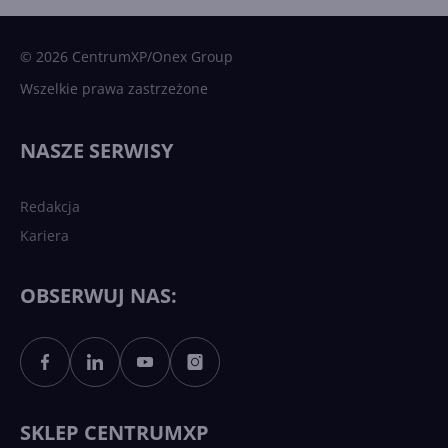
Microsoft AI. Tak rodziła się
sztuczna inteligencja
© 2026 CentrumXP/Onex Group
Wszelkie prawa zastrzeżone
Najnowsze trendy w AI. Co
wydarzy się w 2026 roku w
NASZE SERWISY
sztucznej inteligencji?
Redakcja
Kariera
Każdy komputer z Windows
11 to teraz AI PC dzięki
Copilotowi
OBSERWUJ NAS:
Sztuczna inteligencja po
polsku. Dość barier
językowych
SKLEP CENTRUMXP