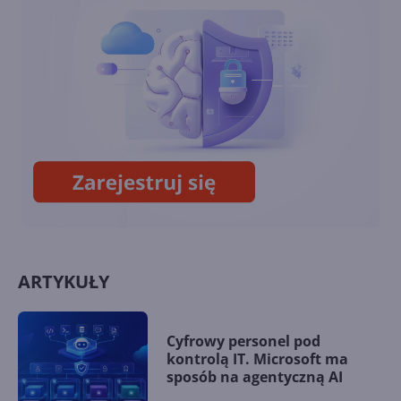
Windows 10 również dla
konsumentów. Ile będzie
kosztować?
Październikowa aktualizacja
opcjonalna Windows 10 22H2
(build 19045.5073)
ARTYKUŁY
Cyfrowy personel pod
kontrolą IT. Microsoft ma
sposób na agentyczną AI