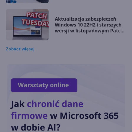
Aktualizacja zabezpieczeń
Windows 10 22H2 i starszych
wersji w listopadowym Patch
Tuesday
Zobacz
więcej
Windows 10 LTSC z obsługą
nowych procesorów i
wsparciem do 2027 r.
Dziś ostatnia szansa na
pobranie Paint 3D
Przedłużone wsparcie