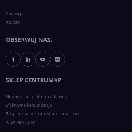
Redakcja
Kariera
Każdy komputer z Windows
11 to teraz AI PC dzięki
Copilotowi
OBSERWUJ NAS:
Sztuczna inteligencja po
polsku. Dość barier
językowych
SKLEP CENTRUMXP
Nowoczesna platforma danych
Efektywna komunikacja
Bezpieczna infrastruktura chmurowa
AI Driven Apps