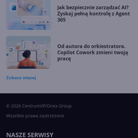
Jak bezpiecznie zarządzać AI?
Zyskaj pełną kontrolę z Agent
365
Od autora do orkiestratora.
Copilot Cowork zmieni twoją
pracę
Zobacz
więcej
15 kamieni milowych w
Microsoft AI. Tak rodziła się
sztuczna inteligencja
© 2026 CentrumXP/Onex Group
Wszelkie prawa zastrzeżone
Najnowsze trendy w AI. Co
wydarzy się w 2026 roku w
NASZE SERWISY
sztucznej inteligencji?