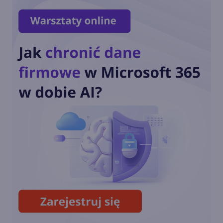
.NET Framework 4.8.1 będzie
dostarczany na starsze wersje
Windows 10 i 11
Microsoft zaktualizował
strategię językową .NET
pierwszy raz od 2017 roku
Microsoft i Canonical
wprowadzają natywne
wsparcie dla .NET na Linuksie