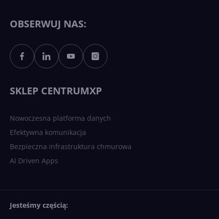
11 to teraz AI PC dzięki
Copilotowi
OBSERWUJ NAS:
Sztuczna inteligencja po
polsku. Dość barier
językowych
SKLEP CENTRUMXP
Nowoczesna platforma danych
Efektywna komunikacja
Bezpieczna infrastruktura chmurowa
AI Driven Apps
Jesteśmy częścią: