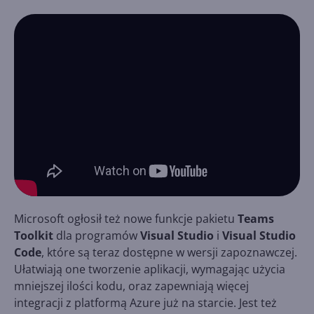
Microsoft ogłosił też nowe funkcje pakietu
Teams
Toolkit
dla programów
Visual Studio
i
Visual Studio
Code
, które są teraz dostępne w wersji zapoznawczej.
Ułatwiają one tworzenie aplikacji, wymagając użycia
mniejszej ilości kodu, oraz zapewniają więcej
integracji z platformą Azure już na starcie. Jest też