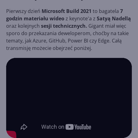
Pierwszy dzień
Microsoft Build 2021
to bagatela
7
godzin materiału wideo
z keynote'a z
Satyą Nadellą
oraz kolejnych
sesji technicznych.
Gigant miał więc
sporo do przekazania deweloperom, choćby na takie
tematy, jak Azure, GitHub, Power BI czy Edge. Całą
transmisję możecie obejrzeć poniżej.