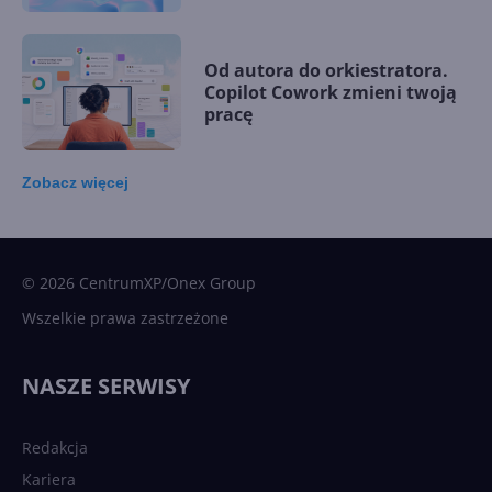
Od autora do orkiestratora.
Copilot Cowork zmieni twoją
pracę
Zobacz
więcej
15 kamieni milowych w
Microsoft AI. Tak rodziła się
sztuczna inteligencja
© 2026 CentrumXP/Onex Group
Wszelkie prawa zastrzeżone
Najnowsze trendy w AI. Co
wydarzy się w 2026 roku w
NASZE SERWISY
sztucznej inteligencji?
Redakcja
Kariera
Każdy komputer z Windows