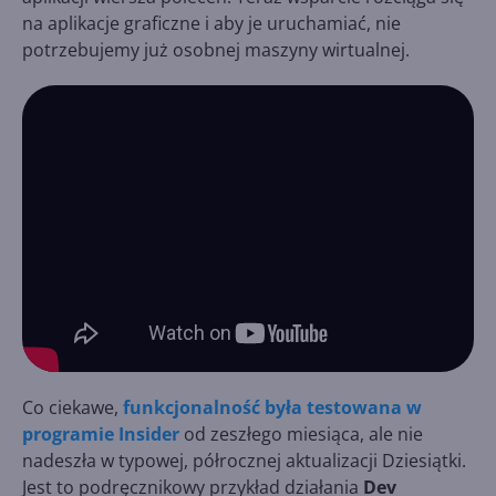
na aplikacje graficzne i aby je uruchamiać, nie
potrzebujemy już osobnej maszyny wirtualnej.
Co ciekawe,
funkcjonalność była testowana w
programie Insider
od zeszłego miesiąca, ale nie
nadeszła w typowej, półrocznej aktualizacji Dziesiątki.
Jest to podręcznikowy przykład działania
Dev