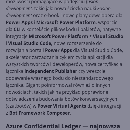
możliwości pomagające w podejściu
fusion
development,
takie jak: nowa ścieżka nauki
Fusion
development
oraz e-book i nowe plany dewelopera dla
Power Apps
i
Microsoft Power Platform
, wsparcie
dla
CLI
w kontekście plików kodu i pakietów, natywne
integracje
Microsoft Power Platform
z
Visual Studio
i
Visual Studio Code,
nowe rozszerzenie do
rozwijania portali
Power Apps
dla Visual Studio Code,
akcelerator zarządzania cyklem życia aplikacji dla
wszystkich twórców i deweloperów, nowa certyfikacja
łącznika
Independent Publisher
czy wreszcie
dodawanie własnego kodu do niestandardowego
łącznika. Gigant poinformował również o innych
nowościach, takich jak na przykład poprawione
doświadczenia budowania botów konwersacyjnych
(czatbotów) w
Power Virtual Agents
dzięki integracji
z
Bot Framework Composer.
Azure Confidential Ledger — najnowsza