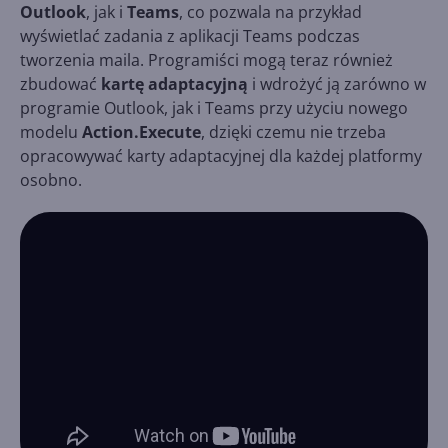
Outlook
, jak i
Teams
, co pozwala na przykład
wyświetlać zadania z aplikacji Teams podczas
tworzenia maila. Programiści mogą teraz również
zbudować
kartę adaptacyjną
i wdrożyć ją zarówno w
programie Outlook, jak i Teams przy użyciu nowego
modelu
Action.Execute
, dzięki czemu nie trzeba
opracowywać karty adaptacyjnej dla każdej platformy
osobno.