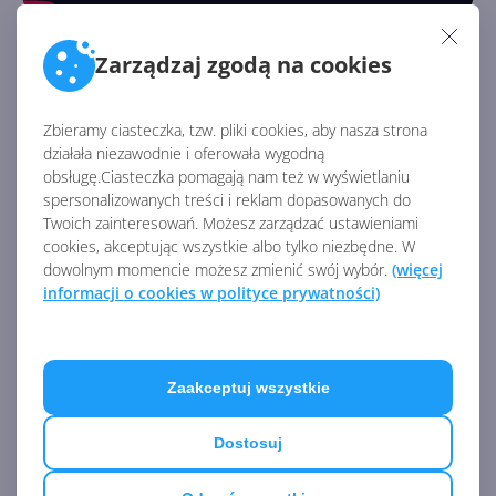
Microsoft poinformował też o dostępności składników
Zarządzaj zgodą na cookies
Fluid Framework
na czatach Teams (w prywatnej
wersji zapoznawczej). Pozwala to na przykład wysłać
Zbieramy ciasteczka, tzw. pliki cookies, aby nasza strona
tabelę z dokumentu pakietu Office na czacie w Teams
działała niezawodnie i oferowała wygodną
i
edytować ją bezpośrednio w aplikacji,
obsługę.Ciasteczka pomagają nam też w wyświetlaniu
jednocześnie synchronizując te zmiany z
spersonalizowanych treści i reklam dopasowanych do
oryginalnym plikiem Office.
Celem tego projektu
Twoich zainteresowań. Możesz zarządzać ustawieniami
jest zniesienie barier we współpracy, takich jak
cookies, akceptując wszystkie albo tylko niezbędne. W
dowolnym momencie możesz zmienić swój wybór.
(więcej
konieczność otwierania różnych aplikacji do pracy
informacji o cookies w polityce prywatności)
nad określonym zadaniem.
Aktualizacje podejścia low-code i inne
zmiany w Power Automate/Power Tools
Zaakceptuj wszystkie
Microsoft Power Platform
pozwala tworzyć aplikacje,
Dostosuj
przepływy i boty
z niskim użyciem kodu,
co czyni ją
stosunkowo prostą w obsłudze platformą dla osób,