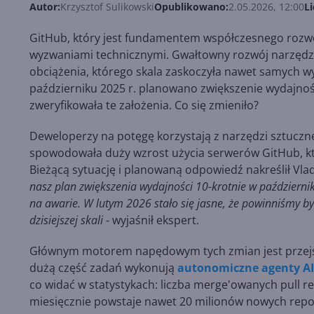
Autor:
Krzysztof Sulikowski
Opublikowano:
2.05.2026, 12:00
Li
GitHub, który jest fundamentem współczesnego rozw
wyzwaniami technicznymi. Gwałtowny rozwój narzędz
obciążenia, którego skala zaskoczyła nawet samych w
październiku 2025 r. planowano zwiększenie wydajności
zweryfikowała te założenia. Co się zmieniło?
Deweloperzy na potęgę korzystają z narzędzi sztuczne
spowodowała duży wzrost użycia serwerów GitHub, kt
Bieżącą sytuację i planowaną odpowiedź nakreślił Vla
nasz plan zwiększenia wydajności 10-krotnie w październ
na awarie. W lutym 2026 stało się jasne, że powinniśmy by
dzisiejszej skali
- wyjaśnił ekspert.
Głównym motorem napędowym tych zmian jest przejś
dużą część zadań wykonują
autonomiczne agenty AI
co widać w statystykach: liczba merge'owanych pull r
miesięcznie powstaje nawet 20 milionów nowych repo