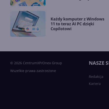
Każdy komputer z Windows
11 to teraz AI PC dzięki
Copilotowi
NASZE S
© 2026 CentrumXP/Onex Group
Wszelkie prawa zastrzeżone
Redakcja
Kariera