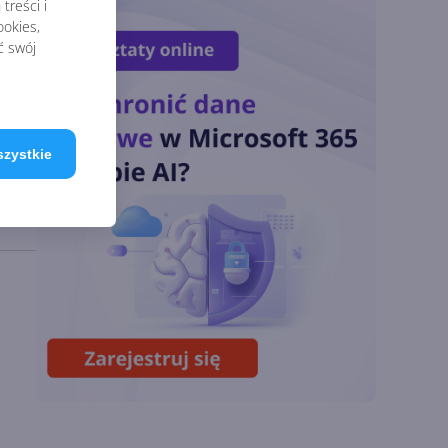
2026
treści i
okies,
ć swój
OpenAI tnie ceny
modeli GPT-5.6.
Odpowiedź na presję
Chin
szystkie
Miliardy z AI i
chmury. Microsoft
ogłasza znakomite
wyniki i
superaplikację
Sztuczna inteligencja
wspiera odkrycia
naukowe. OpenAI
startuje z nowym
programem