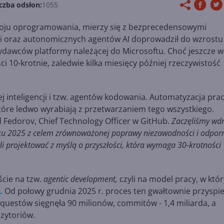
czba odsłon:
1055
oju oprogramowania, mierzy się z bezprecedensowymi
i oraz autonomicznych agentów AI doprowadził do wzrostu
ydawców platformy należącej do Microsoftu. Choć jeszcze w
 10-krotnie, zaledwie kilka miesięcy później rzeczywistość
j inteligencji i tzw. agentów kodowania. Automatyzacja pra
óre ledwo wyrabiają z przetwarzaniem tego wszystkiego.
d Fedorov, Chief Technology Officer w GitHub.
Zaczęliśmy wd
iku 2025 z celem zrównoważonej poprawy niezawodności i odpor
li projektować z myślą o przyszłości, która wymaga 30-krotności
cie na tzw.
agentic development,
czyli na model pracy, w któ
.
Od połowy grudnia 2025 r. proces ten gwałtownie przyspie
equestów sięgnęła 90 milionów, commitów - 1,4 miliarda, a
zytoriów.