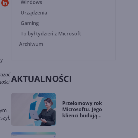
Windows
Urządzenia
Gaming
To był tydzień z Microsoft
Archiwum
cy
rażać
AKTUALNOŚCI
ności
Przełomowy rok
Microsoftu. Jego
rym
klienci budują
szył,
przewagę dzięki AI