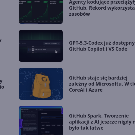
Agenty kodujące przeciążył
GitHub. Rekord wykorzysta
zasobów
y
GPT-5.3-Codex już dostępn
GitHub Copilot i VS Code
GitHub staje się bardziej
y
zależny od Microsoftu. W tl
io
CoreAI i Azure
GitHub Spark. Tworzenie
aplikacji z AI jeszcze nigdy 
było tak łatwe