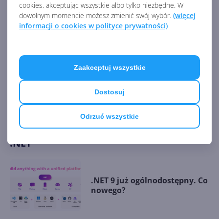
cookies, akceptując wszystkie albo tylko niezbędne. W
Źródło:
dowolnym momencie możesz zmienić swój wybór.
(więcej
informacji o cookies w polityce prywatności)
https://devblogs.microsoft.com/dotnet/dotnet-6-
end-of-support/
Zaakceptuj wszystkie
Źródło:
https://devblogs.microsoft.com/dotnet/dotnet-6-end-
Dostosuj
of-support/
Odrzuć wszystkie
AKTUALNOŚCI Z KATEGORII MICROSOFT
.NET
.NET 9 już ogólnodostępny. Co
nowego?