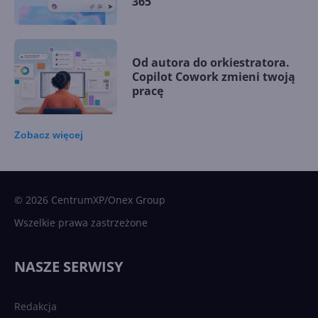
365
Od autora do orkiestratora.
Copilot Cowork zmieni twoją
pracę
Zobacz
więcej
15 kamieni milowych w
Microsoft AI. Tak rodziła się
sztuczna inteligencja
© 2026 CentrumXP/Onex Group
Wszelkie prawa zastrzeżone
Najnowsze trendy w AI. Co
wydarzy się w 2026 roku w
NASZE SERWISY
sztucznej inteligencji?
Redakcja