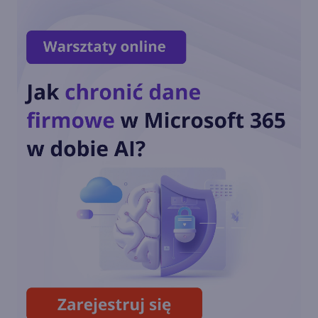
.NET Framework 4.8.1 będzie
dostarczany na starsze wersje
Windows 10 i 11
Microsoft zaktualizował
strategię językową .NET
pierwszy raz od 2017 roku
Microsoft i Canonical
wprowadzają natywne
wsparcie dla .NET na Linuksie