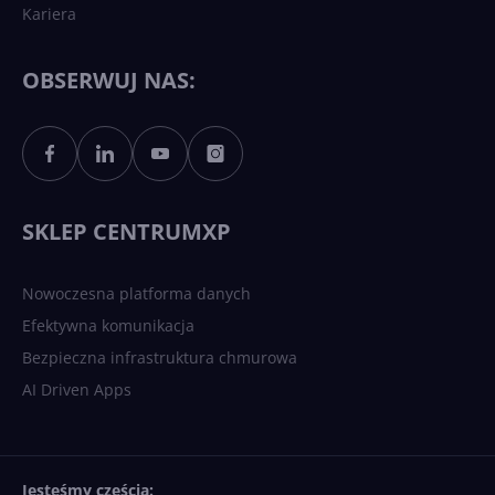
Kariera
Każdy komputer z Windows
11 to teraz AI PC dzięki
Copilotowi
OBSERWUJ NAS:
Sztuczna inteligencja po
polsku. Dość barier
językowych
SKLEP CENTRUMXP
Nowoczesna platforma danych
Efektywna komunikacja
Bezpieczna infrastruktura chmurowa
AI Driven Apps
Jesteśmy częścią: