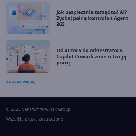
Jak bezpiecznie zarządzać AI?
Zyskaj pełną kontrolę z Agent
365
Od autora do orkiestratora.
Copilot Cowork zmieni twoją
pracę
Zobacz
więcej
15 kamieni milowych w
Microsoft AI. Tak rodziła się
sztuczna inteligencja
© 2026 CentrumXP/Onex Group
Wszelkie prawa zastrzeżone
Najnowsze trendy w AI. Co
wydarzy się w 2026 roku w