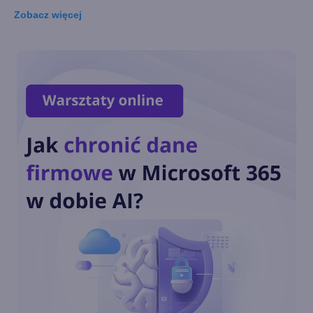
Zobacz
więcej
Porażka, która zapisała się w
historii technologii. To ostatni
dzień wsparcia dla Windows
10 Mobile
Microsoft zapowiada koniec
wsparcia dla Office na
Windows 10 Mobile. Ile czasu
zostało?
Pojawiła się nowa
aktualizacja dla Windows 10
Mobile. Jedna z ostatnich
Można włamać się na
zablokowany telefon z