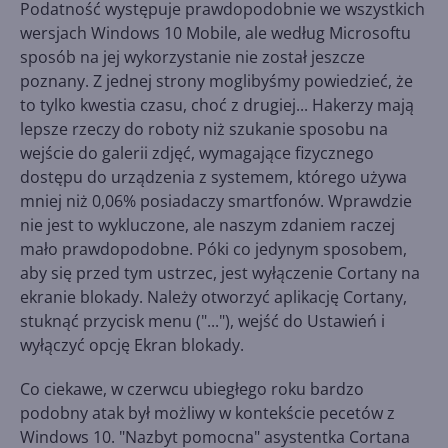
Podatność występuje prawdopodobnie we wszystkich
wersjach Windows 10 Mobile, ale według Microsoftu
sposób na jej wykorzystanie nie został jeszcze
poznany. Z jednej strony moglibyśmy powiedzieć, że
to tylko kwestia czasu, choć z drugiej... Hakerzy mają
lepsze rzeczy do roboty niż szukanie sposobu na
wejście do galerii zdjęć, wymagające fizycznego
dostępu do urządzenia z systemem, którego używa
mniej niż 0,06% posiadaczy smartfonów. Wprawdzie
nie jest to wykluczone, ale naszym zdaniem raczej
mało prawdopodobne. Póki co jedynym sposobem,
aby się przed tym ustrzec, jest wyłączenie Cortany na
ekranie blokady. Należy otworzyć aplikację Cortany,
stuknąć przycisk menu ("..."), wejść do Ustawień i
wyłączyć opcję Ekran blokady.
Co ciekawe, w czerwcu ubiegłego roku bardzo
podobny atak był możliwy w kontekście pecetów z
Windows 10. "Nazbyt pomocna" asystentka Cortana