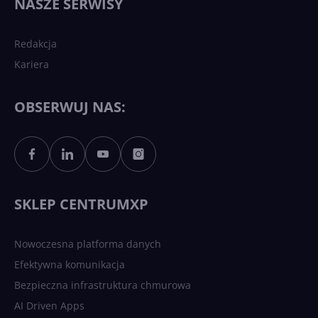
NASZE SERWISY
sztucznej inteligencji?
Redakcja
Kariera
Każdy komputer z Windows
11 to teraz AI PC dzięki
Copilotowi
OBSERWUJ NAS:
Sztuczna inteligencja po
polsku. Dość barier
językowych
SKLEP CENTRUMXP
Nowoczesna platforma danych
Efektywna komunikacja
Bezpieczna infrastruktura chmurowa
AI Driven Apps