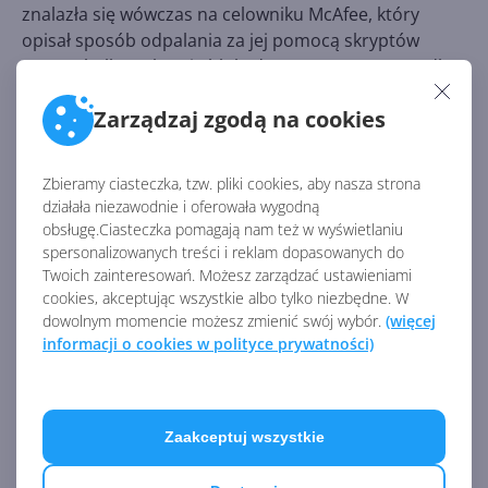
znalazła się wówczas na celowniku McAfee, który
opisał sposób odpalania za jej pomocą skryptów
PowerShell na ekranie blokady. W tamtym przypadku
Microsoft wypuścił jednak łatkę. Więcej na ten temat
Zarządzaj zgodą na cookies
przeczytacie w naszym zeszłorocznym tekście:
Chcesz
się włamać na zablokowane urządzenie z Windows
10? Poproś Cortanę!
Zbieramy ciasteczka, tzw. pliki cookies, aby nasza strona
działała niezawodnie i oferowała wygodną
obsługę.Ciasteczka pomagają nam też w wyświetlaniu
Źródło:
spersonalizowanych treści i reklam dopasowanych do
Twoich zainteresowań. Możesz zarządzać ustawieniami
https://www.onmsft.com/news/still-using-windows-
cookies, akceptując wszystkie albo tylko niezbędne. W
10-mobile-you-might-want-to-disable-cortana-on-
dowolnym momencie możesz zmienić swój wybór.
(więcej
your-lock-screen
informacji o cookies w polityce prywatności)
AKTUALNOŚCI Z KATEGORII WINDOWS 10
MOBILE
Zaakceptuj wszystkie
Tak mógłby wyglądać