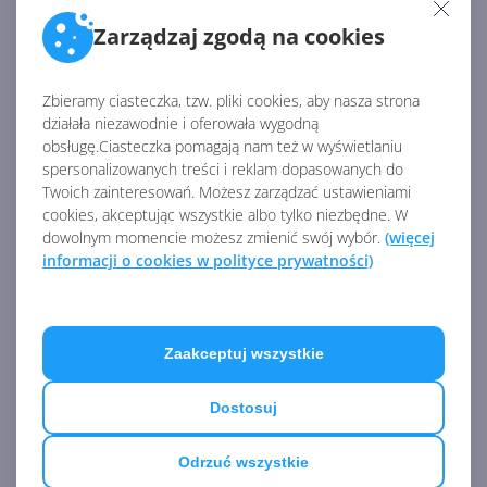
(WIN + X).
Zarządzaj zgodą na cookies
Pasek zadań:
Zbieramy ciasteczka, tzw. pliki cookies, aby nasza strona
działała niezawodnie i oferowała wygodną
Pasek zadań czasami migocze podczas
obsługę.Ciasteczka pomagają nam też w wyświetlaniu
spersonalizowanych treści i reklam dopasowanych do
przełączania metod wprowadzania.
Twoich zainteresowań. Możesz zarządzać ustawieniami
cookies, akceptując wszystkie albo tylko niezbędne. W
dowolnym momencie możesz zmienić swój wybór.
(więcej
Wyszukiwanie:
informacji o cookies w polityce prywatności)
Po kliknięciu ikony wyszukiwania na pasku
zadań panel może się nie otworzyć. W tym
Zaakceptuj wszystkie
przypadku może pomóc ponowne uruchomienie
procesu "Windows Explorer".
Dostosuj
Panel wyszukiwania może wyświetlać się czarny
i nie pokazywać żadnej zawartości poniżej pola
Odrzuć wszystkie