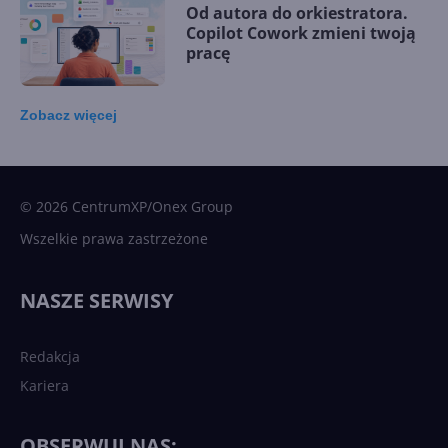
Od autora do orkiestratora.
Copilot Cowork zmieni twoją
pracę
Zobacz
więcej
15 kamieni milowych w
Microsoft AI. Tak rodziła się
sztuczna inteligencja
© 2026 CentrumXP/Onex Group
Wszelkie prawa zastrzeżone
Najnowsze trendy w AI. Co
wydarzy się w 2026 roku w
NASZE SERWISY
sztucznej inteligencji?
Redakcja
Kariera
Każdy komputer z Windows
11 to teraz AI PC dzięki
Copilotowi
OBSERWUJ NAS: