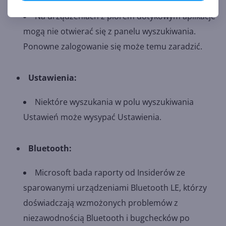
wyszukiwania.
Na urządzeniach z piórem dotykowym aplikacje
mogą nie otwierać się z panelu wyszukiwania.
Ponowne zalogowanie się może temu zaradzić.
Ustawienia:
Niektóre wyszukania w polu wyszukiwania
Ustawień może wysypać Ustawienia.
Bluetooth:
Microsoft bada raporty od Insiderów ze
sparowanymi urządzeniami Bluetooth LE, którzy
doświadczają wzmożonych problemów z
niezawodnością Bluetooth i bugchecków po