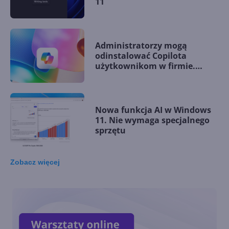
11
Administratorzy mogą
odinstalować Copilota
użytkownikom w firmie.
Tylko po co?
Nowa funkcja AI w Windows
11. Nie wymaga specjalnego
sprzętu
Zobacz
więcej
Funkcje AI w Windows 11
będą opcjonalne. Microsoft
wyjaśnia