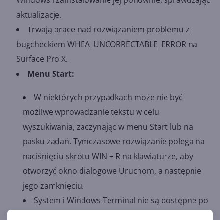
aktualizacje.
Trwają prace nad rozwiązaniem problemu z
bugcheckiem WHEA_UNCORRECTABLE_ERROR na
Surface Pro X.
Menu Start:
W niektórych przypadkach może nie być
możliwe wprowadzanie tekstu w celu
wyszukiwania, zaczynając w menu Start lub na
pasku zadań. Tymczasowe rozwiązanie polega na
naciśnięciu skrótu WIN + R na klawiaturze, aby
otworzyć okno dialogowe Uruchom, a następnie
jego zamknięciu.
System i Windows Terminal nie są dostępne po
kliknięciu prawym przyciskiem przycisku Start