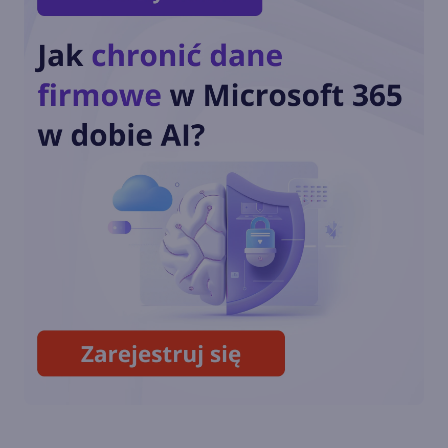
Zdjęcia na Windows 11 z nową
funkcją AI. Automatyczna
organizacja zdjęć
Windows 11 wyświetla nowe
powiadomienie na pełnym
ekranie
Windows 11 ma efekty AI dla
zewnętrznych kamerek USB