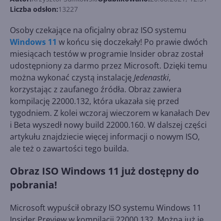
Liczba odsłon:
13227
Osoby czekające na oficjalny obraz ISO systemu
Windows 11
w końcu się doczekały! Po prawie dwóch
miesiącach testów w programie Insider obraz został
udostępniony za darmo przez Microsoft. Dzięki temu
można wykonać czystą instalację
Jedenastki
,
korzystając z zaufanego źródła. Obraz zawiera
kompilację 22000.132, która ukazała się przed
tygodniem. Z kolei wczoraj wieczorem w kanałach Dev
i Beta wyszedł nowy build 22000.160. W dalszej części
artykułu znajdziecie więcej informacji o nowym ISO,
ale też o zawartości tego builda.
Obraz ISO Windows 11 już dostępny do
pobrania!
Microsoft wypuścił obrazy ISO systemu Windows 11
Insider Preview w kompilacji 22000.132. Można już je