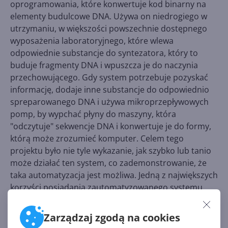
oprogramowania, które konwertuje kod binarny na
elementy budulcowe DNA. Używa on niedrogiego w
utrzymaniu, w większości powszechnie dostępnego
wyposażenia laboratoryjnego, które wlewa
odpowiednie substancje do syntezatora, który to
buduje fragmenty DNA i wpuszcza je do naczynia
przechowującego. Gdy system potrzebuje pozyskać
informację, dodaje inne substancje do odpowiednio
spreparowanego DNA i używa mikroprzepływowych
pomp, by wypchać płyny do maszyny, która
"odczytuje" sekwencje DNA i konwertuje je do formy,
którą może zrozumieć komputer. Celem tego
projektu było nie tyle wykazanie, jak szybko lub tanio
może działać ten system, co zademonstrowanie, że
taka automatyzacja jest możliwa. Jedną z największych
korzyści posiadania zautomatyzowanego systemu
magazynowania w DNA jest to, że
naukowcy mogą
zająć się głębszymi problemami, zamiast tracić
Zarządzaj zgodą na cookies
czas
na ręczne żonglowanie odczynnikami i