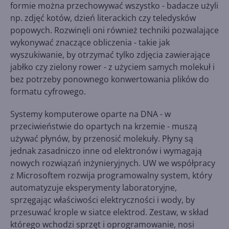
formie można przechowywać wszystko - badacze użyli
np. zdjęć kotów, dzień literackich czy teledysków
popowych. Rozwinęli oni również techniki pozwalające
wykonywać znaczące obliczenia - takie jak
wyszukiwanie, by otrzymać tylko zdjęcia zawierające
jabłko czy zielony rower - z użyciem samych molekuł i
bez potrzeby ponownego konwertowania plików do
formatu cyfrowego.
Systemy komputerowe oparte na DNA - w
przeciwieństwie do opartych na krzemie - muszą
używać płynów, by przenosić molekuły. Płyny są
jednak zasadniczo inne od elektronów i wymagają
nowych rozwiązań inżynieryjnych. UW we współpracy
z Microsoftem rozwija programowalny system, który
automatyzuje eksperymenty laboratoryjne,
sprzęgając właściwości elektryczności i wody, by
przesuwać krople w siatce elektrod. Zestaw, w skład
którego wchodzi sprzęt i oprogramowanie, nosi