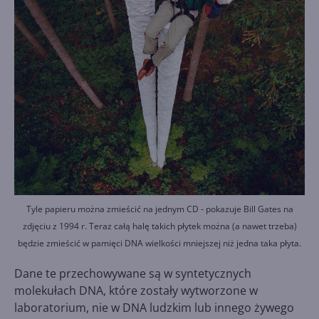
Tyle papieru można zmieścić na jednym CD - pokazuje Bill Gates na
zdjęciu z 1994 r. Teraz całą halę takich płytek można (a nawet trzeba)
będzie zmieścić w pamięci DNA wielkości mniejszej niż jedna taka płyta.
Dane te przechowywane są w syntetycznych
molekułach DNA, które zostały wytworzone w
laboratorium, nie w DNA ludzkim lub innego żywego