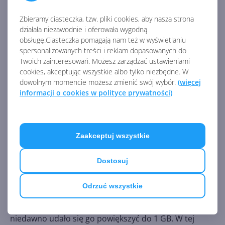
wkraplaczami.
Zbieramy ciasteczka, tzw. pliki cookies, aby nasza strona
działała niezawodnie i oferowała wygodną
obsługę.Ciasteczka pomagają nam też w wyświetlaniu
spersonalizowanych treści i reklam dopasowanych do
Twoich zainteresowań. Możesz zarządzać ustawieniami
cookies, akceptując wszystkie albo tylko niezbędne. W
dowolnym momencie możesz zmienić swój wybór.
(więcej
informacji o cookies w polityce prywatności)
Zaakceptuj wszystkie
Dostosuj
Naukowcy z Molecular Information Systems Lab
(MISL) na Uniwersytecie Waszyngtońskim ustalili też
Odrzuć wszystkie
nowy światowy rekord pojemności
takiego
magazynu DNA. Wcześniej wynosił on 200 MB, a
niedawno udało się go powiększyć do 1 GB. W tej