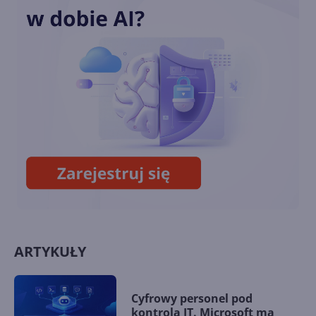
Microsoft opatentował
udostępnianie obrazu z VR do
VR
8BitDo wypuści klawiaturę i
mysz w stylu retro Xboksa
ARTYKUŁY
Cyfrowy personel pod
kontrolą IT. Microsoft ma