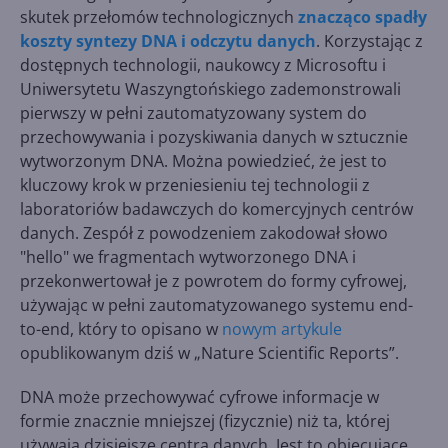
skutek przełomów technologicznych
znacząco spadły
koszty syntezy DNA i odczytu danych
. Korzystając z
dostępnych technologii, naukowcy z Microsoftu i
Uniwersytetu Waszyngtońskiego zademonstrowali
pierwszy w pełni zautomatyzowany system do
przechowywania i pozyskiwania danych w sztucznie
wytworzonym DNA. Można powiedzieć, że jest to
kluczowy krok w przeniesieniu tej technologii z
laboratoriów badawczych do komercyjnych centrów
danych. Zespół z powodzeniem zakodował słowo
"hello" we fragmentach wytworzonego DNA i
przekonwertował je z powrotem do formy cyfrowej,
używając w pełni zautomatyzowanego systemu end-
to-end, który to opisano w
nowym artykule
opublikowanym dziś w „Nature Scientific Reports”.
DNA może przechowywać cyfrowe informacje w
formie znacznie mniejszej (fizycznie) niż ta, której
używają dzisiejsze centra danych. Jest to obiecujące