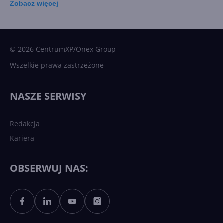
Zobacz
więcej
15 kamieni milowych w
Microsoft AI. Tak rodziła się
sztuczna inteligencja
© 2026 CentrumXP/Onex Group
Wszelkie prawa zastrzeżone
Najnowsze trendy w AI. Co
wydarzy się w 2026 roku w
NASZE SERWISY
sztucznej inteligencji?
Redakcja
Kariera
Każdy komputer z Windows
11 to teraz AI PC dzięki
Copilotowi
OBSERWUJ NAS:
Sztuczna inteligencja po
polsku. Dość barier