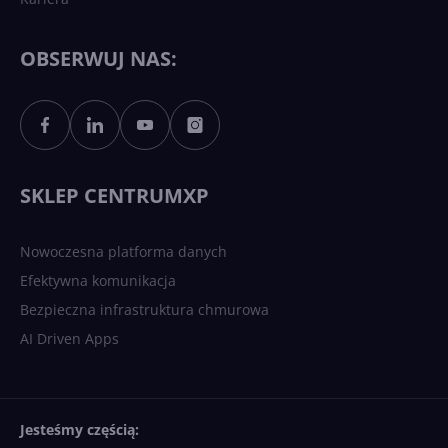
Każdy komputer z Windows
11 to teraz AI PC dzięki
Copilotowi
OBSERWUJ NAS:
Sztuczna inteligencja po
polsku. Dość barier
językowych
SKLEP CENTRUMXP
Nowoczesna platforma danych
Efektywna komunikacja
Bezpieczna infrastruktura chmurowa
AI Driven Apps
Jesteśmy częścią: