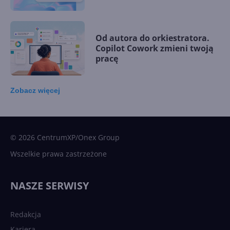
Od autora do orkiestratora.
Copilot Cowork zmieni twoją
pracę
Zobacz
więcej
15 kamieni milowych w
Microsoft AI. Tak rodziła się
sztuczna inteligencja
© 2026 CentrumXP/Onex Group
Wszelkie prawa zastrzeżone
Najnowsze trendy w AI. Co
wydarzy się w 2026 roku w
NASZE SERWISY
sztucznej inteligencji?
Redakcja
Kariera