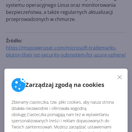
systemu operacyjnego Linux oraz monitorowania
bezpieczeństwa, a także regularnych aktualizacji
przeprowadzonych w chmurze.
Źródło:
https://mspoweruser.com/microsoft-trademarks-
pluton-their-iot-security-subsystem-for-azure-sphere/
AKTUALNOŚCI Z KATEGORII
BEZPIECZEŃSTWO
Zarządzaj zgodą na cookies
Polska trzecim krajem w
Zbieramy ciasteczka, tzw. pliki cookies, aby nasza strona
Europie z dostępem do
działała niezawodnie i oferowała wygodną
mocarnego GPT-5.5 Cyber
obsługę.Ciasteczka pomagają nam też w wyświetlaniu
spersonalizowanych treści i reklam dopasowanych do
Twoich zainteresowań. Możesz zarządzać ustawieniami