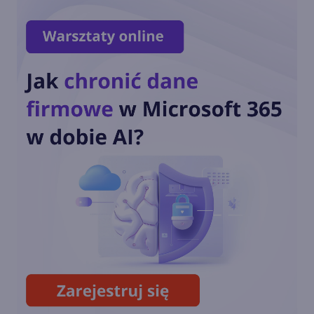
Setki Milionów Ataków
Dziennie. Microsoft Zwiększa
wysiłki na rzecz
cyberbezpieczeństwa:
Microsoft rozszerza
dostępność ważnej
aktualizacji Microsoft
Defender. VPN w pakiecie!
Microsoft Face Check -
weryfikacja twarzy już
dostępna dla firm