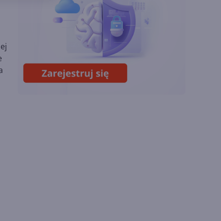
wspiera odkrycia
naukowe. OpenAI
startuje z nowym
programem
ej
Lipcowa aktualizacja
e
Copilota w Excelu.
a
Duże zmiany dzięki
GPT i Claude Opus