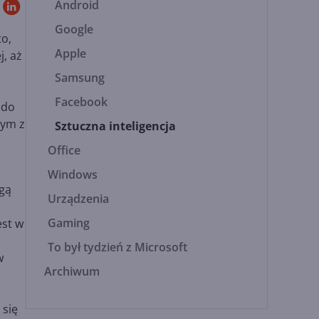
Android
Google
to,
Apple
j, aż
Samsung
Facebook
 do
nym z
Sztuczna inteligencja
Office
Windows
ogą
Urządzenia
Gaming
est w
To był tydzień z Microsoft
w
Archiwum
 się