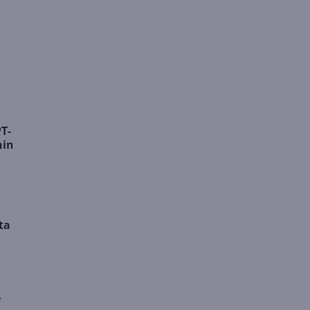
T-
hin
ta
e