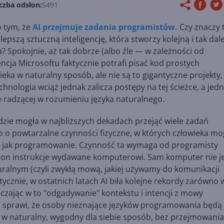
czba odsłon:
5491
o tym, że
AI przejmuje zadania programistów.
Czy znaczy 
epszą sztuczną inteligencję, która stworzy kolejną i tak dale
? Spokojnie, aż tak dobrze (albo źle — w zależności od
gencja Microsoftu faktycznie potrafi pisać kod prostych
ka w naturalny sposób, ale nie są to gigantyczne projekty,
hnologia wciąż jednak zalicza postępy na tej ścieżce, a jed
e radzącej w rozumieniu języka naturalnego.
ędzie mogła w najbliższych dekadach przejąć wiele zadań
ko o powtarzalne czynności fizyczne, w których człowieka m
aką jak programowanie. Czynność ta wymaga od programisty
 on instrukcje wydawane komputerowi. Sam komputer nie j
uralnym (czyli zwykłą mową, jakiej używamy do komunikacji
aktycznie, w ostatnich latach AI biła kolejne rekordy zarówno 
liczając w to "odgadywanie" kontekstu i intencji z mowy
ja sprawi, że osoby nieznające języków programowania będą
 naturalny, wygodny dla siebie sposób, bez przejmowania