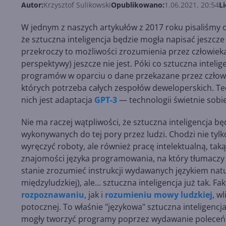
Autor:
Krzysztof Sulikowski
Opublikowano:
1.06.2021, 20:54
Li
W jednym z naszych artykułów z 2017 roku pisaliśmy 
że sztuczna inteligencja będzie mogła napisać jeszcze l
przekroczy to możliwości zrozumienia przez człowieka
perspektywy) jeszcze nie jest. Póki co sztuczna inteli
programów w oparciu o dane przekazane przez człowie
których potrzeba całych zespołów deweloperskich. Tec
nich jest adaptacja
GPT-3
— technologii świetnie sobi
Nie ma raczej wątpliwości, że sztuczna inteligencja b
wykonywanych do tej pory przez ludzi. Chodzi nie tyl
wyręczyć roboty, ale również pracę intelektualną, t
znajomości języka programowania, na który tłumaczy
stanie zrozumieć instrukcji wydawanych językiem nat
międzyludzkiej), ale... sztuczna inteligencja już tak. F
rozpoznawaniu
, jak i
rozumieniu mowy ludzkiej
, w
potocznej. To właśnie "językowa" sztuczna inteligenc
mogły tworzyć programy poprzez wydawanie poleceń w