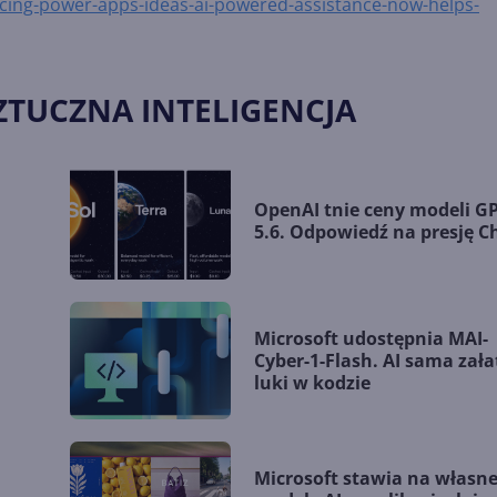
cing-power-apps-ideas-ai-powered-assistance-now-helps-
ZTUCZNA INTELIGENCJA
OpenAI tnie ceny modeli GP
5.6. Odpowiedź na presję C
Microsoft udostępnia MAI-
Cyber-1-Flash. AI sama zała
luki w kodzie
Microsoft stawia na własn