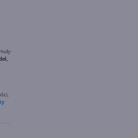
rmuły
el,
ści,
ty