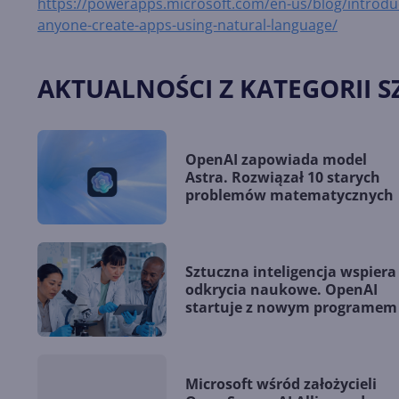
https://powerapps.microsoft.com/en-us/blog/introdu
anyone-create-apps-using-natural-language/
AKTUALNOŚCI Z KATEGORII S
OpenAI zapowiada model
Astra. Rozwiązał 10 starych
problemów matematycznych
Sztuczna inteligencja wspiera
odkrycia naukowe. OpenAI
startuje z nowym programem
Microsoft wśród założycieli