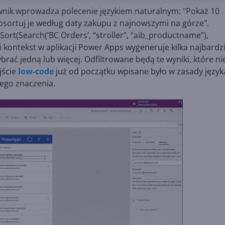
tkownik wprowadza polecenie językiem naturalnym: "Pokaż 10
posortuj je według daty zakupu z najnowszymi na górze".
Sort(Search(‘BC Orders’, “stroller”, “aib_productname”),
i kontekst w aplikacji Power Apps wygeneruje kilka najbardzi
rać jedną lub więcej. Odfiltrowane będą te wyniki, które ni
jście
low-code
już od początku wpisane było w zasady język
zego znaczenia.