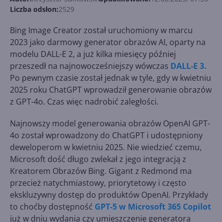
Liczba odsłon:
2529
Bing Image Creator został uruchomiony w marcu
2023 jako darmowy generator obrazów AI, oparty na
modelu DALL-E 2, a już kilka miesięcy później
przeszedł na najnowocześniejszy wówczas
DALL-E 3.
Po pewnym czasie został jednak w tyle, gdy w kwietniu
2025 roku ChatGPT wprowadził generowanie obrazów
z GPT-4o. Czas więc nadrobić zaległości.
Najnowszy model generowania obrazów OpenAI GPT-
4o został wprowadzony do ChatGPT i udostępniony
deweloperom w kwietniu 2025. Nie wiedzieć czemu,
Microsoft dość długo zwlekał z jego integracją z
Kreatorem Obrazów Bing. Gigant z Redmond ma
przecież natychmiastowy, priorytetowy i często
ekskluzywny dostęp do produktów OpenAI. Przykłady
to choćby dostępność
GPT-5 w Microsoft 365 Copilot
już w dniu wydania czy umieszczenie generatora