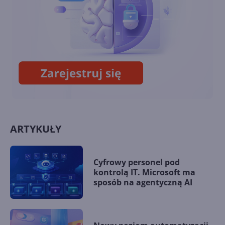
Bing ma już 140 mln
użytkowników dziennie.
Mocny wzrost od zeszłego
roku
ARTYKUŁY
Cyfrowy personel pod
kontrolą IT. Microsoft ma
sposób na agentyczną AI