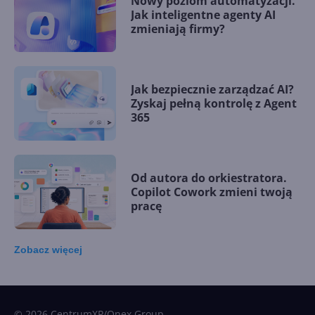
Nowy poziom automatyzacji.
Jak inteligentne agenty AI
zmieniają firmy?
Jak bezpiecznie zarządzać AI?
Zyskaj pełną kontrolę z Agent
365
Od autora do orkiestratora.
Copilot Cowork zmieni twoją
pracę
Zobacz
więcej
15 kamieni milowych w
Microsoft AI. Tak rodziła się
sztuczna inteligencja
© 2026 CentrumXP/Onex Group