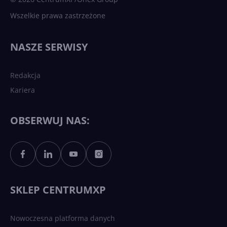
Wszelkie prawa zastrzeżone
Najnowsze trendy w AI. Co
wydarzy się w 2026 roku w
NASZE SERWISY
sztucznej inteligencji?
Redakcja
Kariera
Każdy komputer z Windows
11 to teraz AI PC dzięki
Copilotowi
OBSERWUJ NAS:
Sztuczna inteligencja po
polsku. Dość barier
językowych
SKLEP CENTRUMXP
Nowoczesna platforma danych