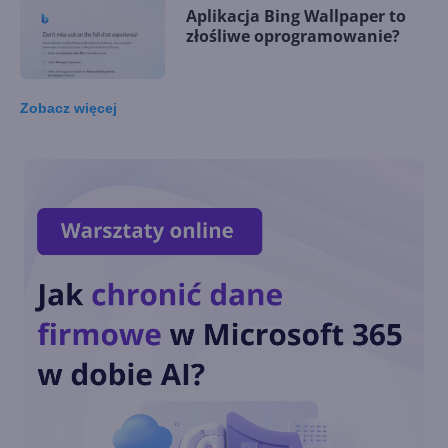
Aplikacja Bing Wallpaper to
złośliwe oprogramowanie?
Zobacz
więcej
Tapety Bing teraz jako
aplikacja w Microsoft Store
Generatywna AI w wynikach
wyszukiwania Bing
Reddit zablokował Bingowi
dostęp do jego treści