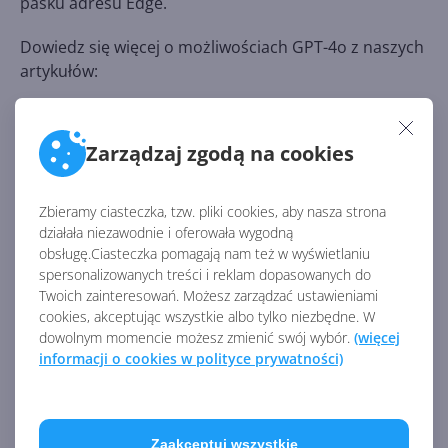
pasku adresu Edge.
Dowiedz się więcej o możliwościach GPT-4o z naszych
artykułów:
Jeszcze lepszy generator obrazów AI
bezpośrednio w GPT-4o
Zarządzaj zgodą na cookies
Najnowszy model generowania obrazów
OpenAI dostępny dla deweloperów
Zbieramy ciasteczka, tzw. pliki cookies, aby nasza strona
działała niezawodnie i oferowała wygodną
GPT-4o lepszy w rozumieniu obrazów i
obsługę.Ciasteczka pomagają nam też w wyświetlaniu
zadaniach STEM
spersonalizowanych treści i reklam dopasowanych do
Twoich zainteresowań. Możesz zarządzać ustawieniami
cookies, akceptując wszystkie albo tylko niezbędne. W
dowolnym momencie możesz zmienić swój wybór.
(więcej
Źródło:
informacji o cookies w polityce prywatności)
https://blogs.bing.com/search/August-2025/Bing-
Image-Creator-gets-GPT-4o
Zaakceptuj wszystkie