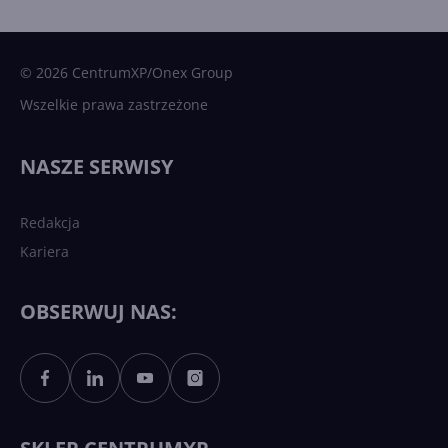
15 kamieni milowych w
Microsoft AI. Tak rodziła się
sztuczna inteligencja
© 2026 CentrumXP/Onex Group
Wszelkie prawa zastrzeżone
Najnowsze trendy w AI. Co
wydarzy się w 2026 roku w
NASZE SERWISY
sztucznej inteligencji?
Redakcja
Kariera
Każdy komputer z Windows
11 to teraz AI PC dzięki
Copilotowi
OBSERWUJ NAS:
Sztuczna inteligencja po
polsku. Dość barier
językowych