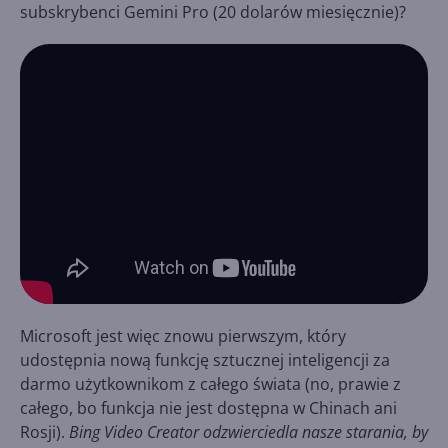
subskrybenci Gemini Pro (20 dolarów miesięcznie)?
Microsoft jest więc znowu pierwszym, który
udostępnia nową funkcję sztucznej inteligencji za
darmo użytkownikom z całego świata (no, prawie z
całego, bo funkcja nie jest dostępna w Chinach ani
Rosji).
Bing Video Creator odzwierciedla nasze starania, by