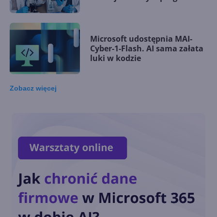
Microsoft udostępnia MAI-
Cyber-1-Flash. AI sama załata
luki w kodzie
Zobacz
więcej
Microsoft wśród założycieli
Open Secure AI Alliance do
walki z zagrożeniami AI
Microsoft stawia na własne
modele AI w aplikacjach i
chmurze