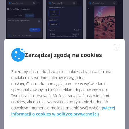
Zarządzaj zgodą na cookies
Zbieramy ciasteczka, tzw. pliki cookies, aby nasza strona
działała niezawodnie i oferowała wygodną
Aby wygenerować film, musimy się zalogować na
obsługę.Ciasteczka pomagają nam też w wyświetlaniu
konto Microsoft. Po zakończeniu generowanie
spersonalizowanych treści i reklam dopasowanych do
dostaniemy powiadomienie, które mówi, że wideo jest
Twoich zainteresowań. Możesz zarządzać ustawieniami
gotowe. Możesz teraz je pobrać, udostępnić e-mailem
cookies, akceptując wszystkie albo tylko niezbędne. W
lub w mediach społecznościowych bądź też
dowolnym momencie możesz zmienić swój wybór.
(więcej
informacji o cookies w polityce prywatności)
skopiować i udostępnić bezpośredni link do klipu.
Zawartość wygenerowana w Bing Video Creator jest
przechowywana w chmurze przez 90 dni, co daje Ci