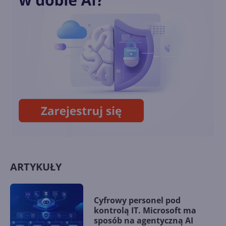
Autonomiczne modele
OpenAI przeprowadziły
cyberatak na serwery Hugging
Face
Potężny model OpenAI uciekł
z sandboksa i został
wyłączony
ARTYKUŁY
Cyfrowy personel pod
kontrolą IT. Microsoft ma
sposób na agentyczną AI