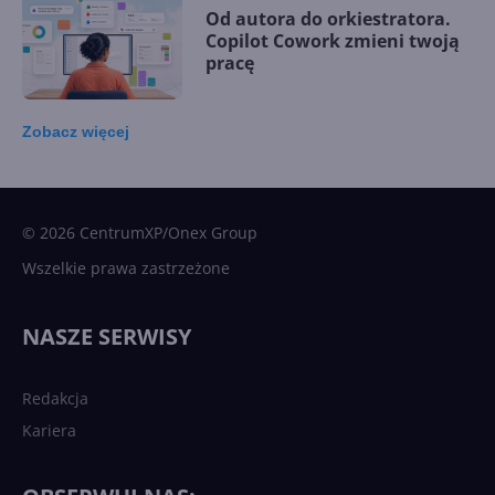
Od autora do orkiestratora.
Copilot Cowork zmieni twoją
pracę
Zobacz
więcej
15 kamieni milowych w
Microsoft AI. Tak rodziła się
sztuczna inteligencja
© 2026 CentrumXP/Onex Group
Wszelkie prawa zastrzeżone
Najnowsze trendy w AI. Co
wydarzy się w 2026 roku w
NASZE SERWISY
sztucznej inteligencji?
Redakcja
Kariera
Każdy komputer z Windows
11 to teraz AI PC dzięki
Copilotowi