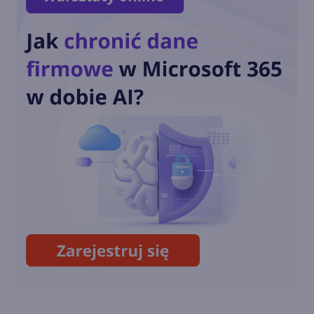
EU Data Boundary
ukończone. Dane klientów
Microsoft pozostaną w
Europie
OpenAI o3-mini dostępny w
Microsoft Azure i GitHub
Copilot
Coldplay i Microsoft AI
pozwalają fanom remiksować
'A Film For The Future'