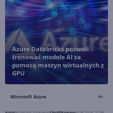
Azure Databricks pozwoli
trenować modele AI za
pomocą maszyn wirtualnych z
GPU
Microsoft Azure
Autor:
Krzysztof Sulikowski
Opublikowano:
6.06.2018, 21:48