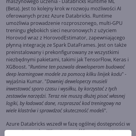
maszynowego uczenia - Databricks Runtime ML
(Beta). Jest to kolejny krok w rozwoju możliwości AI
oferowanych przez Azure Databricks. Runtime
umożliwia prowadzenie rozproszonego, multi-GPU
treningu głębokich sieci neuronowych z użyciem
Horovod wraz z HorovodEstimator, zapewniającego
płynną integrację ze Spark DataFrames. Jest on także
preinstalowany i prekonfigurowany ze wszystkimi
niezbędnymi pakietami, takimi jak TensorFlow, Keras i
XGBoost. "
Runtime ten pozwala deweloperom budować
deep learningowe modele za pomocą kilku linijek kodu
" -
wyjaśnia Kumar. "
Dawniej deweloperzy musieli
inwestować sporo czasu i wysiłku, by korzystać z tych
zestawów narzędzi. Teraz nie muszą dłużej pisać własnej
logiki, by ładować dane, rozpraszać kod treningowy na
wiele klastrów i sprawdzać skuteczność modeli
".
Azure Databricks wszedł w fazę ogólnej dostępności w
marcu tego roku. Więcej szczegółów na temat tego