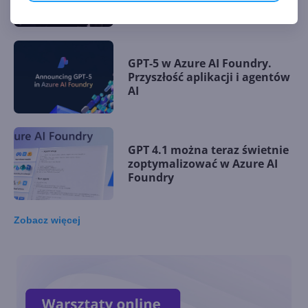
ogłosili strategiczne
partnerstwo
GPT-5 w Azure AI Foundry.
Przyszłość aplikacji i agentów
AI
GPT 4.1 można teraz świetnie
zoptymalizować w Azure AI
Foundry
Zobacz
więcej
Grok 3, Sora i wiele innych
nowości w Azure AI Foundry