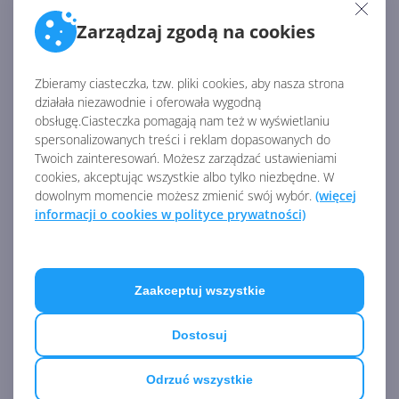
rozwiązania podawaliśmy
tutaj
.
Zarządzaj zgodą na cookies
Źródło:
Zbieramy ciasteczka, tzw. pliki cookies, aby nasza strona
https://azure.microsoft.com/en-us/blog/azure-is-the-
działała niezawodnie i oferowała wygodną
best-place-for-analytics/
obsługę.Ciasteczka pomagają nam też w wyświetlaniu
spersonalizowanych treści i reklam dopasowanych do
Twoich zainteresowań. Możesz zarządzać ustawieniami
AKTUALNOŚCI Z KATEGORII MICROSOFT
cookies, akceptując wszystkie albo tylko niezbędne. W
AZURE
dowolnym momencie możesz zmienić swój wybór.
(więcej
informacji o cookies w polityce prywatności)
NVIDIA Blackwell Ultra
napędza autonomiczne
agenty Claude w Azure
Zaakceptuj wszystkie
Dostosuj
Claude AI trafi do Azure.
Odrzuć wszystkie
Microsoft, NVIDIA i Anthropic