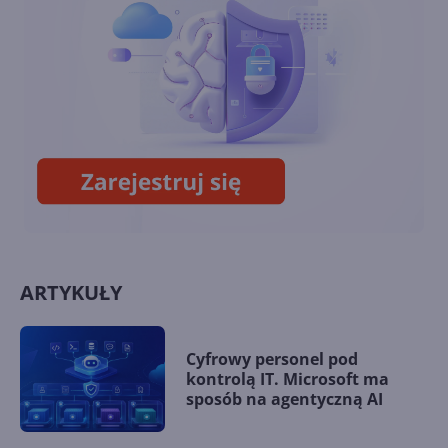
generacji na Xbox One
Next-genowa funkcjonalność
w aktualizacji firmware'u
kontrolerów Xbox One
ARTYKUŁY
Cyfrowy personel pod
kontrolą IT. Microsoft ma
sposób na agentyczną AI