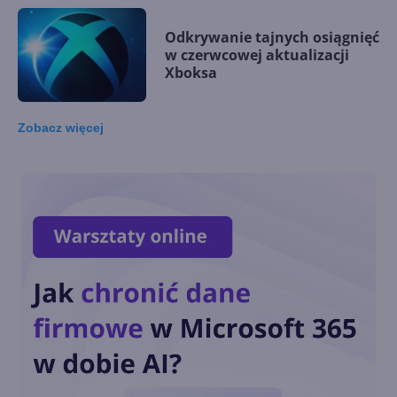
Odkrywanie tajnych osiągnięć
w czerwcowej aktualizacji
Xboksa
Zobacz
więcej
Xbox pozwala wyłączyć
dźwięki systemowe
Microsoft potwierdził
zakończenie produkcji Xbox
One ponad rok temu
Streaming na Twitchu i granie
w chmurze w tytuły nowej