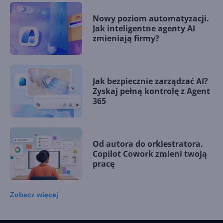
Nowy poziom automatyzacji.
Jak inteligentne agenty AI
zmieniają firmy?
Jak bezpiecznie zarządzać AI?
Zyskaj pełną kontrolę z Agent
365
Od autora do orkiestratora.
Copilot Cowork zmieni twoją
pracę
Zobacz
więcej
15 kamieni milowych w
Microsoft AI. Tak rodziła się