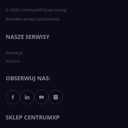
sztuczna inteligencja
© 2026 CentrumXP/Onex Group
Wszelkie prawa zastrzeżone
Najnowsze trendy w AI. Co
wydarzy się w 2026 roku w
NASZE SERWISY
sztucznej inteligencji?
Redakcja
Kariera
Każdy komputer z Windows
11 to teraz AI PC dzięki
Copilotowi
OBSERWUJ NAS:
Sztuczna inteligencja po
polsku. Dość barier
językowych
SKLEP CENTRUMXP