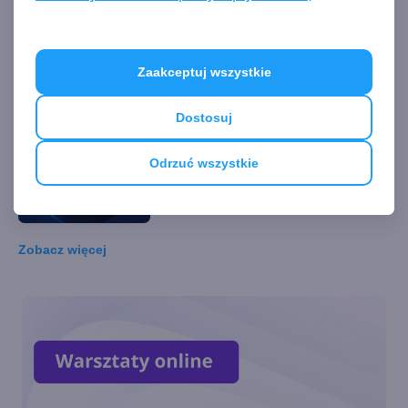
Discord Voice już dostępny dla
wszystkich na Xbox One i
Zaakceptuj wszystkie
Xbox Series X/S
Dostosuj
Odkrywanie tajnych osiągnięć
Odrzuć wszystkie
w czerwcowej aktualizacji
Xboksa
Zobacz
więcej
Xbox pozwala wyłączyć
dźwięki systemowe
Microsoft potwierdził
zakończenie produkcji Xbox