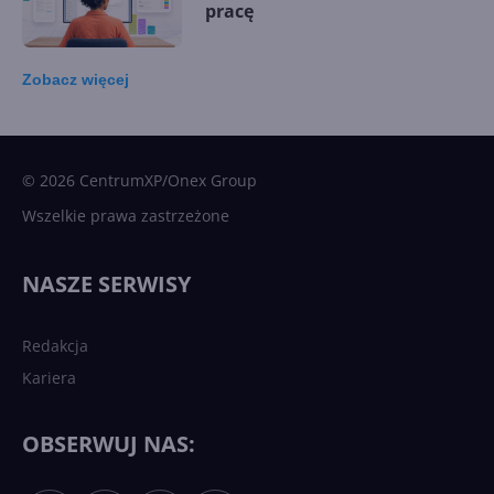
pracę
Zobacz
więcej
15 kamieni milowych w
Microsoft AI. Tak rodziła się
sztuczna inteligencja
© 2026 CentrumXP/Onex Group
Wszelkie prawa zastrzeżone
Najnowsze trendy w AI. Co
wydarzy się w 2026 roku w
NASZE SERWISY
sztucznej inteligencji?
Redakcja
Kariera
Każdy komputer z Windows
11 to teraz AI PC dzięki
Copilotowi
OBSERWUJ NAS: