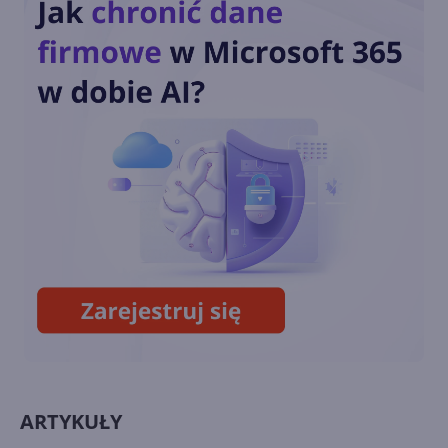
One ponad rok temu
Streaming na Twitchu i granie
w chmurze w tytuły nowej
generacji na Xbox One
Next-genowa funkcjonalność
w aktualizacji firmware'u
kontrolerów Xbox One
ARTYKUŁY