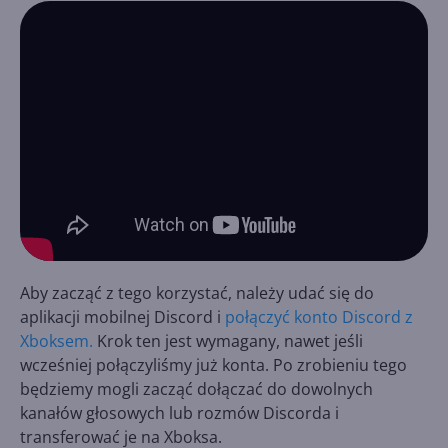
Aby zacząć z tego korzystać, należy udać się do
aplikacji mobilnej Discord i
połączyć konto Discord z
Xboksem.
Krok ten jest wymagany, nawet jeśli
wcześniej połączyliśmy już konta. Po zrobieniu tego
będziemy mogli zacząć dołączać do dowolnych
kanałów głosowych lub rozmów Discorda i
transferować je na Xboksa.