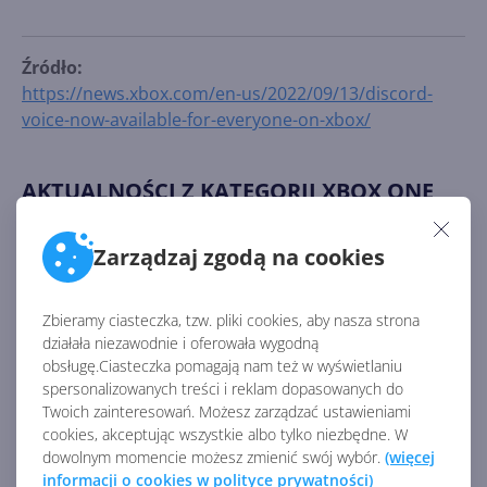
Źródło:
https://news.xbox.com/en-us/2022/09/13/discord-
voice-now-available-for-everyone-on-xbox/
AKTUALNOŚCI Z KATEGORII XBOX ONE
Zarządzaj zgodą na cookies
Microsoft oferuje części
zamienne do kontrolera Xbox
Zbieramy ciasteczka, tzw. pliki cookies, aby nasza strona
działała niezawodnie i oferowała wygodną
obsługę.Ciasteczka pomagają nam też w wyświetlaniu
spersonalizowanych treści i reklam dopasowanych do
Nowy firmware kontrolera i
Twoich zainteresowań. Możesz zarządzać ustawieniami
poprawki językowe w
cookies, akceptując wszystkie albo tylko niezbędne. W
aktualizacji Xbox Insider
dowolnym momencie możesz zmienić swój wybór.
(więcej
Alpha
informacji o cookies w polityce prywatności)