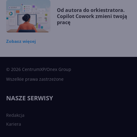
Od autora do orkiestratora.
Copilot Cowork zmieni twoją
pracę
Zobacz
więcej
15 kamieni milowych w
Microsoft AI. Tak rodziła się
sztuczna inteligencja
© 2026 CentrumXP/Onex Group
Wszelkie prawa zastrzeżone
Najnowsze trendy w AI. Co
wydarzy się w 2026 roku w
NASZE SERWISY
sztucznej inteligencji?
Redakcja
Kariera
Każdy komputer z Windows
11 to teraz AI PC dzięki