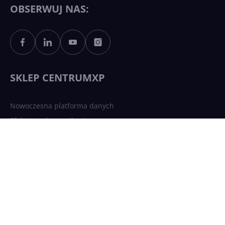
Copilotowi
OBSERWUJ NAS:
Sztuczna inteligencja po
polsku. Dość barier
językowych
SKLEP CENTRUMXP
Nowoczesna platforma danych
Efektywna komunikacja
Bezpieczna infrastruktura chmurowa
AI Driven Apps
Jesteśmy częścią: