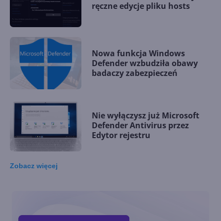
ręczne edycje pliku hosts
Nowa funkcja Windows
Defender wzbudziła obawy
badaczy zabezpieczeń
Nie wyłączysz już Microsoft
Defender Antivirus przez
Edytor rejestru
Zobacz
więcej
Microsoft Store w edycjach
dla firm i szkół ma zostać
zamknięty w tym roku