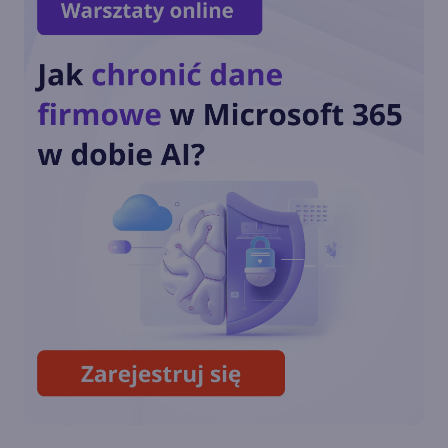
Nowy wygląd Microsoft Store
kładzie nacisk na Gaming
Windows Defender uzyskał
status "Najlepszego
Antywirusa" w AV-TEST
Defender chroni już ponad
50% komputerów z Windows