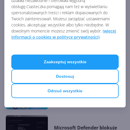
działała niezawodnie i oferowała wygodną
obsługę.Ciasteczka pomagają nam też w wyświetlaniu
to nie zdarza się często.
spersonalizowanych treści i reklam dopasowanych do
Twoich zainteresowań. Możesz zarządzać ustawieniami
cookies, akceptując wszystkie albo tylko niezbędne. W
Źródło:
dowolnym momencie możesz zmienić swój wybór.
(więcej
https://mspoweruser.com/uwp-fails-again-as-the-
informacji o cookies w polityce prywatności)
guardian-tells-windows-10-users-to-use-our-website/
AKTUALNOŚCI Z KATEGORII ARTYKUŁY O
Zaakceptuj wszystkie
WINDOWS 10
Dostosuj
Build 2022: system Microsoft
Odrzuć wszystkie
Store Ads i funkcja Restore
Apps w Windows 11
Microsoft Defender blokuje