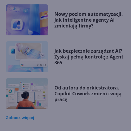
Nowy poziom automatyzacji.
Jak inteligentne agenty AI
zmieniają firmy?
Jak bezpiecznie zarządzać AI?
Zyskaj pełną kontrolę z Agent
365
Od autora do orkiestratora.
Copilot Cowork zmieni twoją
pracę
Zobacz
więcej
15 kamieni milowych w
Microsoft AI. Tak rodziła się