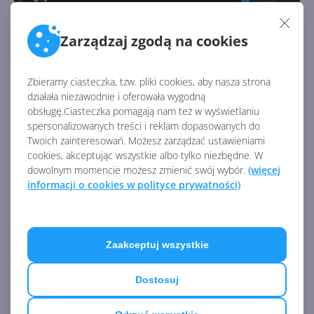
Zarządzaj zgodą na cookies
Zbieramy ciasteczka, tzw. pliki cookies, aby nasza strona
działała niezawodnie i oferowała wygodną
obsługę.Ciasteczka pomagają nam też w wyświetlaniu
Oprócz zaprezentowania nowych funkcji dla
spersonalizowanych treści i reklam dopasowanych do
wszystkich użytkowników aplikacji Microsoft
Twoich zainteresowań. Możesz zarządzać ustawieniami
zapowiedział uruchomienie aplikacji Xbox Beta. Będzie
cookies, akceptując wszystkie albo tylko niezbędne. W
dowolnym momencie możesz zmienić swój wybór.
(więcej
ona dostępna do pobrania ze Sklepu Windows jeszcze
informacji o cookies w polityce prywatności)
w tym miesiącu. Podobnie jak w przypadku programu
Xbox One Preview, użytkownicy będą mogli testować
nowe funkcje i przesyłać swoje opinie.
Zaakceptuj wszystkie
Źródło:
Dostosuj
http://www.neowin.net/news/xbox-app-on-windows-
10-gets-updated-preview-program-coming-soon