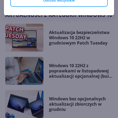
Odrzuć wszystkie
AKTUALNOŚCI Z KATEGORII WINDOWS 10
Aktualizacja bezpieczeństwa
Windows 10 22H2 w
grudniowym Patch Tuesday
Windows 10 22H2 z
poprawkami w listopadowej
aktualizacji opcjonalnej (build
19045.5198)
Windows bez opcjonalnych
aktualizacji zbiorczych w
grudniu