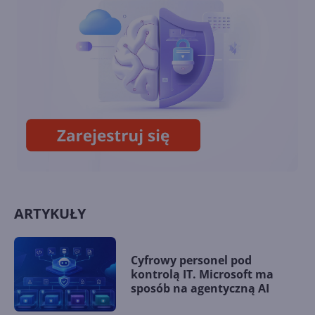
Windows 10 również dla
konsumentów. Ile będzie
kosztować?
Październikowa aktualizacja
opcjonalna Windows 10 22H2
(build 19045.5073)
ARTYKUŁY
Cyfrowy personel pod
kontrolą IT. Microsoft ma
sposób na agentyczną AI