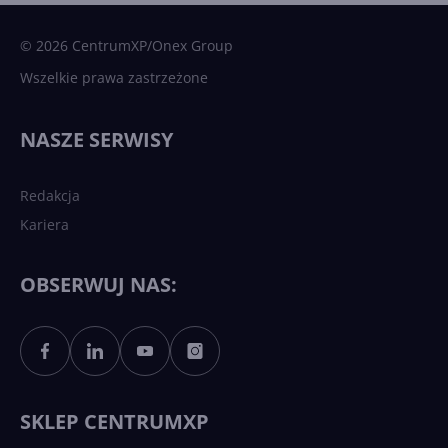
sztuczna inteligencja
© 2026 CentrumXP/Onex Group
Wszelkie prawa zastrzeżone
Najnowsze trendy w AI. Co
wydarzy się w 2026 roku w
NASZE SERWISY
sztucznej inteligencji?
Redakcja
Kariera
Każdy komputer z Windows
11 to teraz AI PC dzięki
Copilotowi
OBSERWUJ NAS:
Sztuczna inteligencja po
polsku. Dość barier
językowych
SKLEP CENTRUMXP