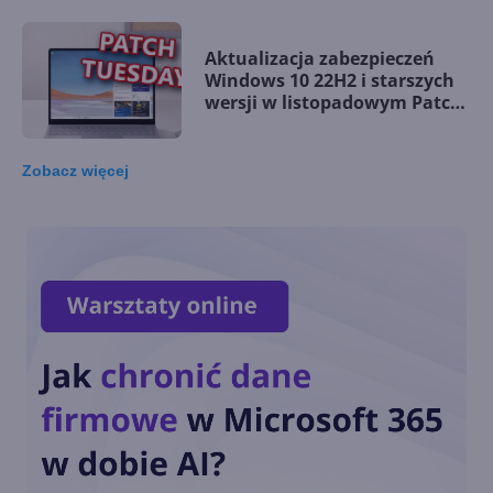
Aktualizacja zabezpieczeń
Windows 10 22H2 i starszych
wersji w listopadowym Patch
Tuesday
Zobacz
więcej
Windows 10 LTSC z obsługą
nowych procesorów i
wsparciem do 2027 r.
Dziś ostatnia szansa na
pobranie Paint 3D
Przedłużone wsparcie