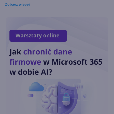
Zobacz
więcej
Wirtualny agent AI jako nowa
pomoc techniczna Xboksa
Nowa strona główna aplikacji
Xbox na Windows
Call of Duty: Black Ops 6 od
dnia premiery w Xbox Game
Pass
Zagramy w posiadane gry w