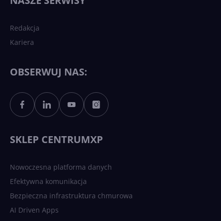
NASZE SERWISY
sztucznej inteligencji?
Redakcja
Kariera
Każdy komputer z Windows
11 to teraz AI PC dzięki
Copilotowi
OBSERWUJ NAS:
Sztuczna inteligencja po
polsku. Dość barier
językowych
SKLEP CENTRUMXP
Nowoczesna platforma danych
Efektywna komunikacja
Bezpieczna infrastruktura chmurowa
AI Driven Apps