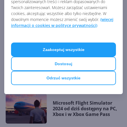
spersonalizowanych treści i reklam dopasowanych do
streamować własne gry
Twoich zainteresowań. Możesz zarządzać ustawieniami
cookies, akceptując wszystkie albo tylko niezbędne. W
dowolnym momencie możesz zmienić swój wybór.
(więcej
informacji o cookies w polityce prywatności)
Nowe awatary Xbox zostaną
usunięte
Zaakceptuj wszystkie
Dostosuj
S.T.A.L.K.E.R. 2: Heart of
Chornobyl od dziś w Xbox
Game Pass
Odrzuć wszystkie
Microsoft Flight Simulator
2024 od dziś dostępny na PC,
Xbox i w Xbox Game Pass