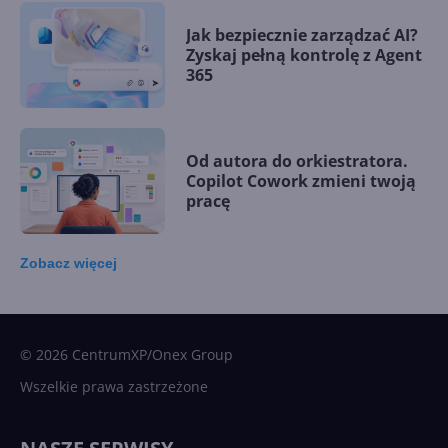
Jak bezpiecznie zarządzać AI?
Zyskaj pełną kontrolę z Agent
365
Od autora do orkiestratora.
Copilot Cowork zmieni twoją
pracę
Zobacz
więcej
15 kamieni milowych w
Microsoft AI. Tak rodziła się
sztuczna inteligencja
© 2026 CentrumXP/Onex Group
Wszelkie prawa zastrzeżone
Najnowsze trendy w AI. Co
wydarzy się w 2026 roku w