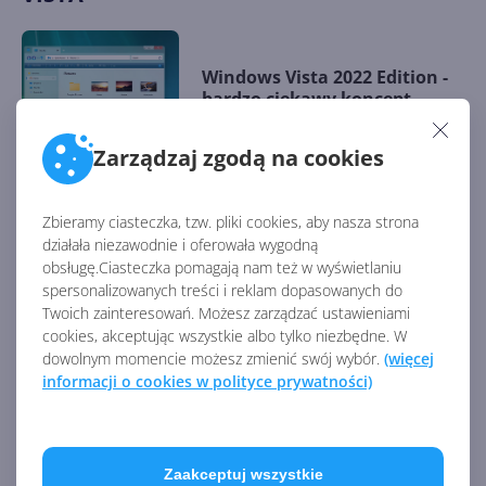
Windows Vista 2022 Edition -
bardzo ciekawy koncept
Zarządzaj zgodą na cookies
Longhorn Live, czyli sieć
Zbieramy ciasteczka, tzw. pliki cookies, aby nasza strona
społecznościowa Microsoftu
działała niezawodnie i oferowała wygodną
sprzed epoki Myspace'a
obsługę.Ciasteczka pomagają nam też w wyświetlaniu
spersonalizowanych treści i reklam dopasowanych do
Twoich zainteresowań. Możesz zarządzać ustawieniami
cookies, akceptując wszystkie albo tylko niezbędne. W
Niesamowity ekran
dowolnym momencie możesz zmienić swój wybór.
(więcej
logowania w Windows
informacji o cookies w polityce prywatności)
Longhorn. Tak miała
wyglądać Vista!
Tak wyglądał prototyp Aero w
Zaakceptuj wszystkie