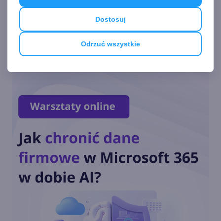
Windows Longhorn z 2003
roku
Dostosuj
Odrzuć wszystkie
Zobacz
więcej
To już koniec. Microsoft
wygasił wsparcie dla Windows
Vista
Kolejny system stworzony
przez Microsoft kończy swój
żywot
Zegar tyka. Ostatni rok
wsparcia dla Windows Vista