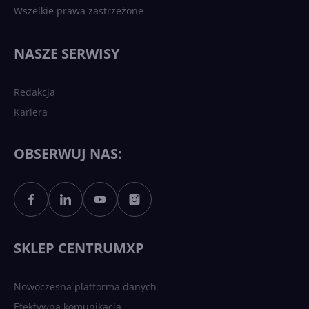
Wszelkie prawa zastrzeżone
Najnowsze trendy w AI. Co
wydarzy się w 2026 roku w
NASZE SERWISY
sztucznej inteligencji?
Redakcja
Kariera
Każdy komputer z Windows
11 to teraz AI PC dzięki
Copilotowi
OBSERWUJ NAS:
Sztuczna inteligencja po
polsku. Dość barier
językowych
SKLEP CENTRUMXP
Nowoczesna platforma danych
Efektywna komunikacja