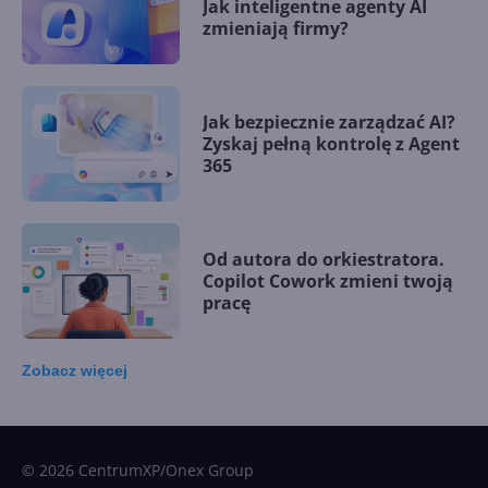
Jak inteligentne agenty AI
zmieniają firmy?
Jak bezpiecznie zarządzać AI?
Zyskaj pełną kontrolę z Agent
365
Od autora do orkiestratora.
Copilot Cowork zmieni twoją
pracę
Zobacz
więcej
15 kamieni milowych w
Microsoft AI. Tak rodziła się
sztuczna inteligencja
© 2026 CentrumXP/Onex Group