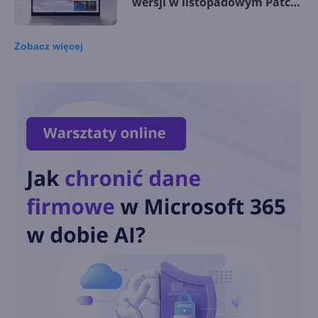
wersji w listopadowym Patch
Tuesday
Zobacz
więcej
Windows 10 LTSC z obsługą
nowych procesorów i
wsparciem do 2027 r.
Dziś ostatnia szansa na
pobranie Paint 3D
Przedłużone wsparcie
Windows 10 również dla
konsumentów. Ile będzie
kosztować?