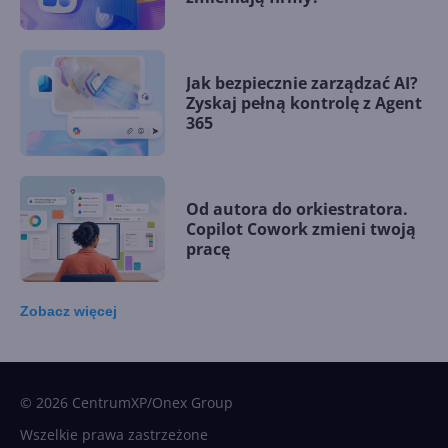
Jak bezpiecznie zarządzać AI?
Zyskaj pełną kontrolę z Agent
365
Od autora do orkiestratora.
Copilot Cowork zmieni twoją
pracę
Zobacz
więcej
15 kamieni milowych w
Microsoft AI. Tak rodziła się
sztuczna inteligencja
© 2026 CentrumXP/Onex Group
Wszelkie prawa zastrzeżone