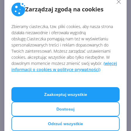
na tym etapie normą. W pełnej krasie powinniśmy
Zarządzaj zgodą na cookies
Sets poznać już jesienią, kiedy to premierę będzie
mieć kolejna duża aktualizacja znana obecnie pod
nazwą Redstone 5. Sets będą dopełnieniem
Zbieramy ciasteczka, tzw. pliki cookies, aby nasza strona
wprowadzonego w April 2018 Update
Windows
działała niezawodnie i oferowała wygodną
Timeline
i razem z nim zrewolucjonizują sposób
obsługę.Ciasteczka pomagają nam też w wyświetlaniu
spersonalizowanych treści i reklam dopasowanych do
korzystania z systemu Windows. Przynajmniej w
Twoich zainteresowań. Możesz zarządzać ustawieniami
założeniu, bo o prawdziwej funkcjonalności i
cookies, akceptując wszystkie albo tylko niezbędne. W
praktyczności tych funkcji będziemy mogli się
dowolnym momencie możesz zmienić swój wybór.
(więcej
wypowiedzieć dopiero po jakimś czasie.
informacji o cookies w polityce prywatności)
Źródło:
https://www.windowslatest.com/2018/05/13/windows-
Zaakceptuj wszystkie
10-alttab-menu-will-receive-new-updates-from-
microsoft/
Dostosuj
AKTUALNOŚCI Z KATEGORII WINDOWS 10
Odrzuć wszystkie