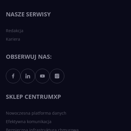
Najnowsze trendy w AI. Co
wydarzy się w 2026 roku w
NASZE SERWISY
sztucznej inteligencji?
Redakcja
Kariera
Każdy komputer z Windows
11 to teraz AI PC dzięki
Copilotowi
OBSERWUJ NAS:
Sztuczna inteligencja po
polsku. Dość barier
językowych
SKLEP CENTRUMXP
Nowoczesna platforma danych
Efektywna komunikacja
Bezpieczna infrastruktura chmurowa