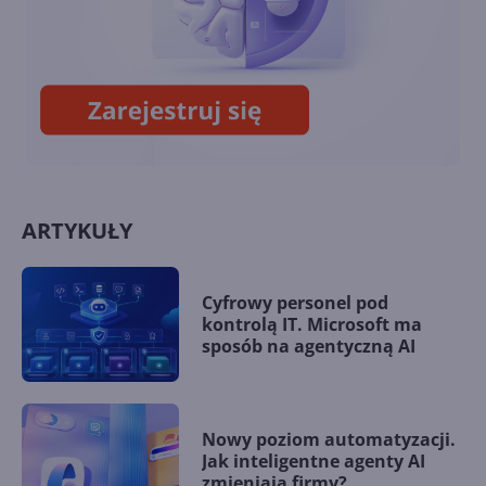
Październikowa aktualizacja
opcjonalna Windows 10 22H2
(build 19045.5073)
ARTYKUŁY
Cyfrowy personel pod
kontrolą IT. Microsoft ma
sposób na agentyczną AI
Nowy poziom automatyzacji.
Jak inteligentne agenty AI
zmieniają firmy?