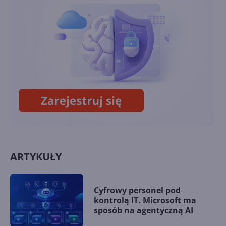
narzędzia, aby usprawnić
wyszukiwanie plików w
OneDrive
Windows App ogólnodostępna
na wszystkich głównych
platformach
ARTYKUŁY
Cyfrowy personel pod
kontrolą IT. Microsoft ma
sposób na agentyczną AI