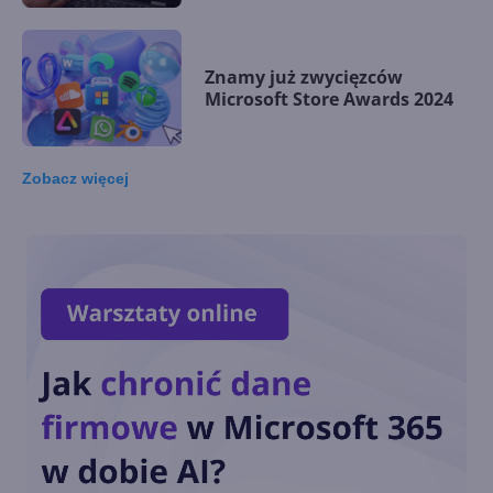
Znamy już zwycięzców
Microsoft Store Awards 2024
Zobacz
więcej
Łącze z telefonem na
Windows 11 nie pozwala
usunąć telefonu
Blender i inne aplikacje
Windows z ulepszeniami na
Snapdragon X Series
Microsoft dodaje nowe