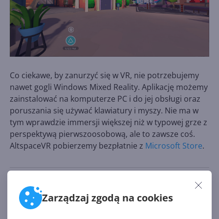
Co ciekawe, by zanurzyć się w VR, nie potrzebujemy
nawet gogli Windows Mixed Reality. Aplikację możemy
zainstalować na komputerze PC i do jej obsługi oraz
poruszania się używać klawiatury i myszy. Nie ma w
tym wprawdzie immersji większej niż w typowej grze z
perspektywą pierwszoosobową, ale to zawsze coś.
AltspaceVR pobierzemy bezpłatnie z
Microsoft Store
.
Źródło:
https://www.microsoft.com/pl-
Zarządzaj zgodą na cookies
pl/p/altspacevr/9nvr7mn2fchq