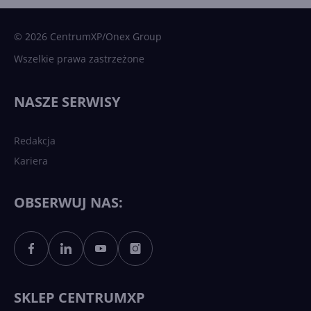
Microsoft AI. Tak rodziła się
sztuczna inteligencja
© 2026 CentrumXP/Onex Group
Wszelkie prawa zastrzeżone
Najnowsze trendy w AI. Co
wydarzy się w 2026 roku w
NASZE SERWISY
sztucznej inteligencji?
Redakcja
Kariera
Każdy komputer z Windows
11 to teraz AI PC dzięki
Copilotowi
OBSERWUJ NAS:
Sztuczna inteligencja po
polsku. Dość barier
językowych
SKLEP CENTRUMXP