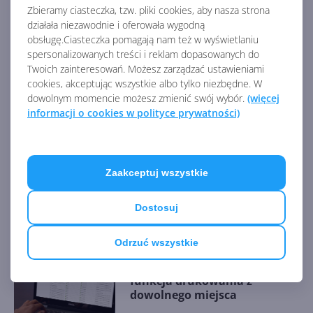
Zbieramy ciasteczka, tzw. pliki cookies, aby nasza strona
AKTUALNOŚCI Z KATEGORII
działała niezawodnie i oferowała wygodną
obsługę.Ciasteczka pomagają nam też w wyświetlaniu
OPROGRAMOWANIE
spersonalizowanych treści i reklam dopasowanych do
Twoich zainteresowań. Możesz zarządzać ustawieniami
cookies, akceptując wszystkie albo tylko niezbędne. W
Sporo nowości w Microsoft
dowolnym momencie możesz zmienić swój wybór.
(więcej
Store na Windows
informacji o cookies w polityce prywatności)
Zaakceptuj wszystkie
MSN Pogoda z odświeżoną
stroną główną
Dostosuj
Odrzuć wszystkie
Universal Print Anywhere -
funkcja drukowania z
dowolnego miejsca