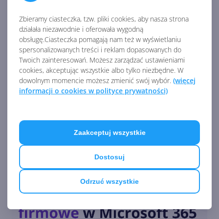
logowania w Windows
Longhorn. Tak miała
Zbieramy ciasteczka, tzw. pliki cookies, aby nasza strona
wyglądać Vista!
działała niezawodnie i oferowała wygodną
obsługę.Ciasteczka pomagają nam też w wyświetlaniu
spersonalizowanych treści i reklam dopasowanych do
Tak wyglądał prototyp Aero w
Twoich zainteresowań. Możesz zarządzać ustawieniami
Windows Longhorn z 2003
cookies, akceptując wszystkie albo tylko niezbędne. W
roku
dowolnym momencie możesz zmienić swój wybór.
(więcej
informacji o cookies w polityce prywatności)
Zobacz
więcej
To już koniec. Microsoft
wygasił wsparcie dla Windows
Vista
Zaakceptuj wszystkie
Dostosuj
Kolejny system stworzony
Odrzuć wszystkie
przez Microsoft kończy swój
żywot