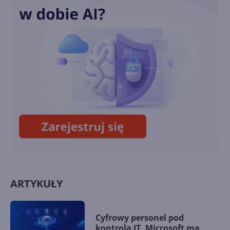
Zegar tyka. Ostatni rok
wsparcia dla Windows Vista
Windows Vista do lamusa! XP
jeszcze 2 lata!
ARTYKUŁY
Cyfrowy personel pod
kontrolą IT. Microsoft ma