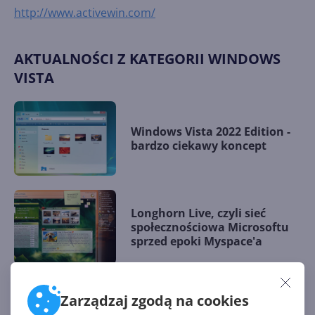
http://www.activewin.com/
AKTUALNOŚCI Z KATEGORII WINDOWS
VISTA
Windows Vista 2022 Edition -
bardzo ciekawy koncept
Longhorn Live, czyli sieć
społecznościowa Microsoftu
sprzed epoki Myspace'a
Zarządzaj zgodą na cookies
Niesamowity ekran