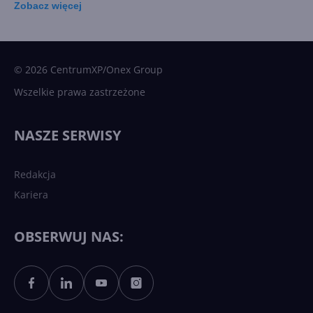
Zobacz
więcej
15 kamieni milowych w
Microsoft AI. Tak rodziła się
sztuczna inteligencja
© 2026 CentrumXP/Onex Group
Wszelkie prawa zastrzeżone
Najnowsze trendy w AI. Co
wydarzy się w 2026 roku w
NASZE SERWISY
sztucznej inteligencji?
Redakcja
Kariera
Każdy komputer z Windows
11 to teraz AI PC dzięki
Copilotowi
OBSERWUJ NAS:
Sztuczna inteligencja po
polsku. Dość barier