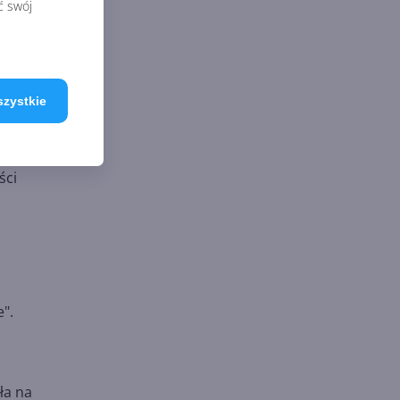
ć swój
ywała
szystkie
ści
".
ła na