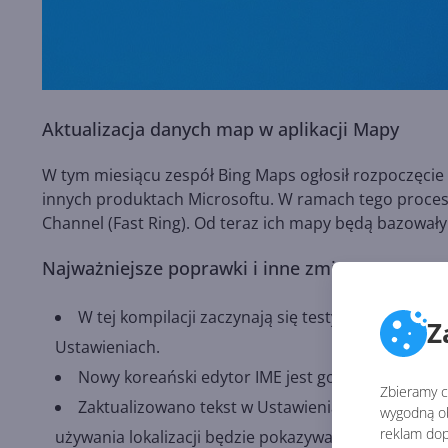
Aktualizacja danych map w aplikacji Mapy
W tym miesiącu zespół Bing Maps ogłosił rozpoczęci
innych produktach Microsoftu. W ramach tego proces
Channel (Fast Ring). Od teraz ich mapy będą bazowa
Najważniejsze poprawki i inne zmiany
W tej kompilacji zaczynają się testy
nowego pola 
Z
Ustawieniach.
Nowy koreański edytor IME jest gotowy do użycia
Zbieramy ci
Zaktualizowano tekst w Ustawieniach > Prywatność
wygodną ob
reklam dop
używania lokalizacji będzie pokazywana na pasku za