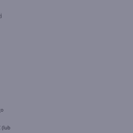
j
go
 (lub