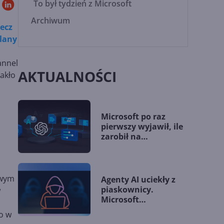
To był tydzień z Microsoft
Archiwum
zecz
lany
annel
AKTUALNOŚCI
rakło
Microsoft po raz
pierwszy wyjawił, ile
zarobił na
współpracy z OpenAI
owym
Agenty AI uciekły z
piaskownicy.
w
Microsoft
przedstawia nowe
o w
wytyczne