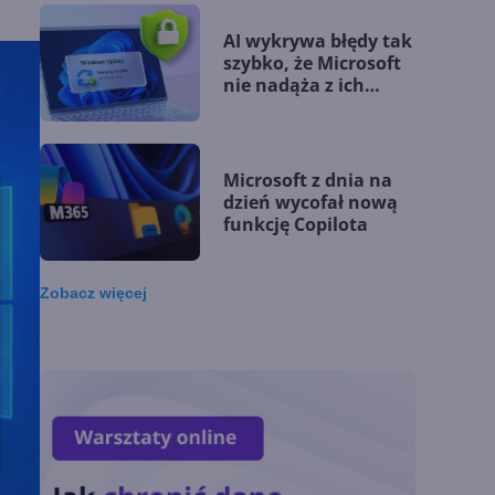
AI wykrywa błędy tak
szybko, że Microsoft
nie nadąża z ich
łataniem
Microsoft z dnia na
dzień wycofał nową
funkcję Copilota
Zobacz
więcej
Przełomowy rok
Microsoftu. Jego
klienci budują
przewagę dzięki AI
Microsoft udostępnia
silnik GitHub Copilot