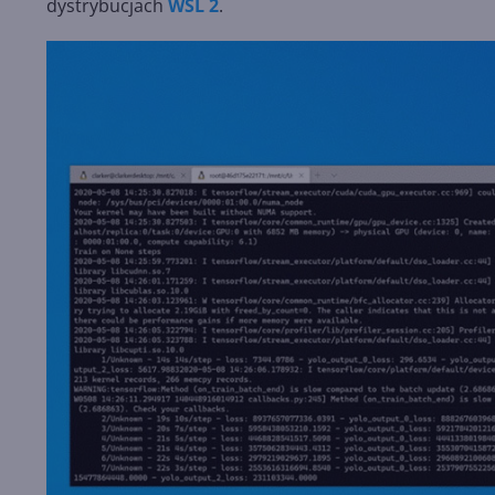
dystrybucjach
WSL 2
.