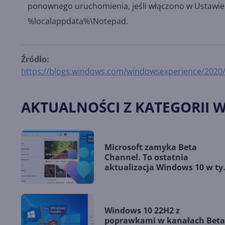
ponownego uruchomienia, jeśli włączono w Ustawi
%localappdata%\Notepad.
Źródło:
https://blogs.windows.com/windowsexperience/2020/
AKTUALNOŚCI Z KATEGORII 
Microsoft zamyka Beta
Channel. To ostatnia
aktualizacja Windows 10 w t
kanale (19045.5194)
Windows 10 22H2 z
poprawkami w kanałach Beta