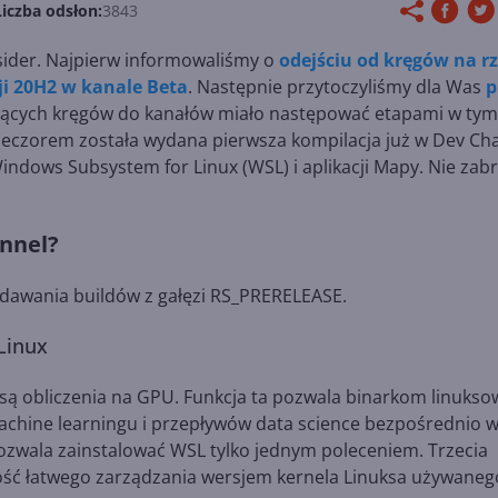
Liczba odsłon:
3843
sider. Najpierw informowaliśmy o
odejściu od kręgów na r
ji 20H2 w kanale Beta
. Następnie przytoczyliśmy dla Was
p
tniejących kręgów do kanałów miało następować etapami w tym
Wieczorem została wydana pierwsza kompilacja już w Dev Ch
Windows Subsystem for Linux (WSL) i aplikacji Mapy. Nie zab
nnel?
ydawania buildów z gałęzi RS_PRERELEASE.
Linux
ą są obliczenia na GPU. Funkcja ta pozwala binarkom linuks
achine learningu i przepływów data science bezpośrednio 
 pozwala zainstalować WSL tylko jednym poleceniem. Trzecia
wość łatwego zarządzania wersjem kernela Linuksa używaneg