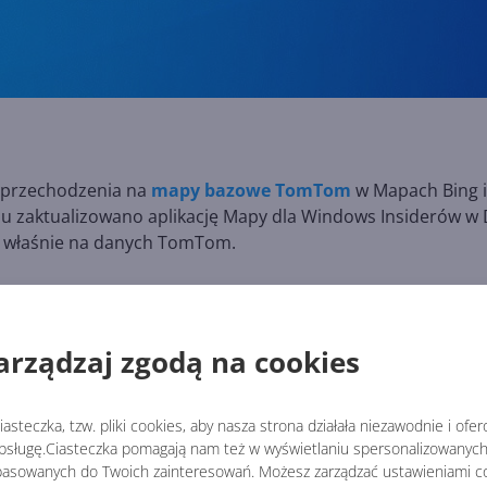
e przechodzenia na
mapy bazowe TomTom
w Mapach Bing i
u zaktualizowano aplikację Mapy dla Windows Insiderów w
ły właśnie na danych TomTom.
wyszukiwania na stronie aplikacji domyślnych
w
arządzaj zgodą na cookies
.
asteczka, tzw. pliki cookies, aby nasza strona działała niezawodnie i ofe
 > Lokalizacja, aby wyjaśnić, że ikona wyświetlana podczas
sługę.Ciasteczka pomagają nam też w wyświetlaniu spersonalizowanych 
asowanych do Twoich zainteresowań. Możesz zarządzać ustawieniami co
dań.