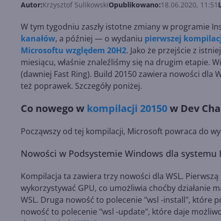
Autor:
Krzysztof Sulikowski
Opublikowano:
18.06.2020, 11:51
W tym tygodniu zaszły istotne zmiany w programie In
kanałów
, a później — o wydaniu
pierwszej kompilac
Microsoftu względem 20H2
. Jako że przejście z is
miesiącu, właśnie znaleźliśmy się na drugim etapie. 
(dawniej Fast Ring). Build 20150 zawiera nowości dla 
też poprawek. Szczegóły poniżej.
Co nowego w
kompilacji 20150
w Dev Cha
Począwszy od tej kompilacji, Microsoft powraca do w
Nowości w Podsystemie Windows dla systemu 
Kompilacja ta zawiera trzy nowości dla WSL. Pierwsz
wykorzystywać GPU, co umożliwia choćby działanie m
WSL. Druga nowość to polecenie "wsl -install", które
nowość to polecenie "wsl -update", które daje możli